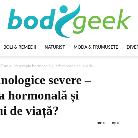
BOLI & REMEDII
NATURIST
MODA & FRUMUSETE
DIVE
BodyGeek
Cum ajută terapia hormonală și schimbarea stilului de...
nologice severe –
a hormonală și
ui de viață?
6
0