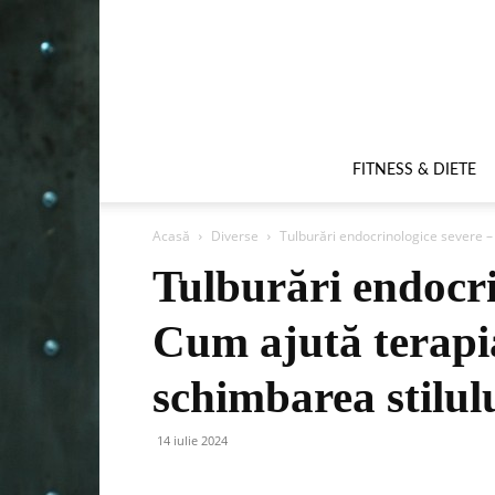
FITNESS & DIETE
Acasă
Diverse
Tulburări endocrinologice severe – 
Tulburări endocri
Cum ajută terapi
schimbarea stilul
14 iulie 2024