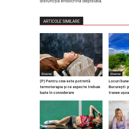
disfuncția endocrină depistată.
ARTICOLE SIMILARE
Diverse
Diverse
(P) Pentru cine este potrivită
Locuri bune
termoterapia și ce aspecte trebuie
București: p
luate în considerare
trasee ușoa