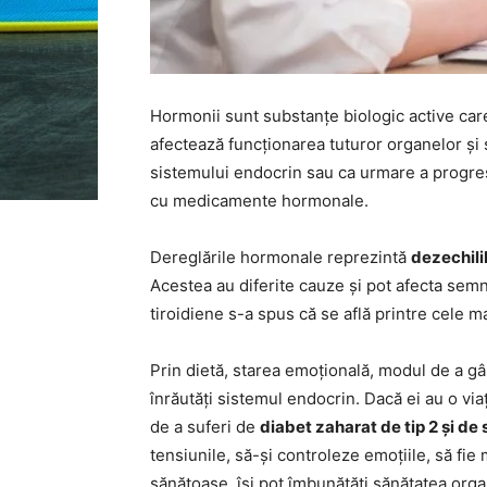
Hormonii sunt substanțe biologic active ca
afectează funcționarea tuturor organelor și 
sistemului endocrin sau ca urmare a progres
cu medicamente hormonale.
Dereglările hormonale reprezintă
dezechili
Acestea au diferite cauze și pot afecta semnif
tiroidiene s-a spus că se află printre cele m
Prin dietă, starea emoțională, modul de a gând
înrăutăți sistemul endocrin. Dacă ei au o vi
de a suferi de
diabet zaharat de tip 2 și d
tensiunile, să-și controleze emoțiile, să fie m
sănătoase, își pot îmbunătăți sănătatea orga