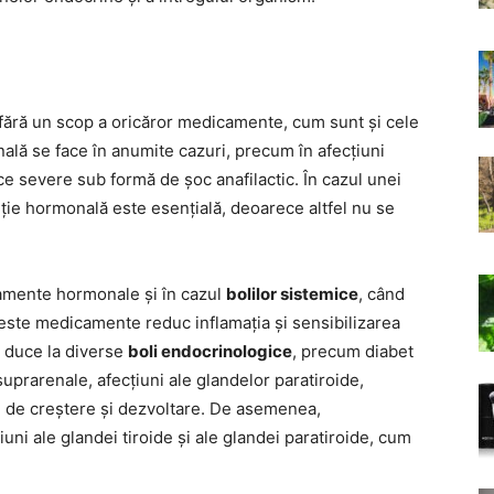
 fără un scop a oricăror medicamente, cum sunt și cele
ală se face în anumite cazuri, precum în afecțiuni
ice severe sub formă de șoc anafilactic. În cazul unei
tuție hormonală este esențială, deoarece altfel nu se
amente hormonale și în cazul
bolilor sistemice
, când
ceste medicamente reduc inflamația și sensibilizarea
 duce la diverse
boli endocrinologice
, precum diabet
 suprarenale, afecțiuni ale glandelor paratiroide,
i de creștere și dezvoltare. De asemenea,
ni ale glandei tiroide și ale glandei paratiroide, cum