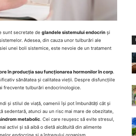
re sunt secretate de
glandele sistemului endocrin
și
sistemelor. Adesea, din cauza unor tulburări ale
iei unei boli sistemice, este nevoie de un tratament
bre în producția sau funcționarea hormonilor în corp
.
icativ sănătatea și calitatea vieții. Despre disfuncțiile
ai frecvente tulburări endocrinologice.
i și stilul de viață, oamenii își pot îmbunătăți cât și
ață sedentară, atunci au un risc mai mare de obezitate,
e sindrom metabolic
. Cei care reușesc să evite stresul,
ai activi și să aibă o dietă alcătuită din alimente
nelor endocrine și a întregului organism.