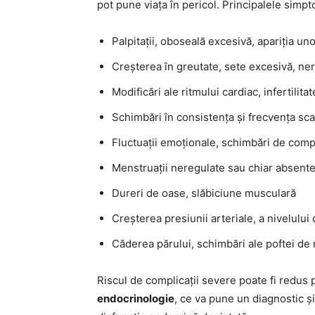
pot pune viața în pericol. Principalele simp
Palpitații, oboseală excesivă, apariția uno
Creșterea în greutate, sete excesivă, ner
Modificări ale ritmului cardiac, infertilita
Schimbări în consistența și frecvența sc
Fluctuații emoționale, schimbări de com
Menstruații neregulate sau chiar absent
Dureri de oase, slăbiciune musculară
Creșterea presiunii arteriale, a nivelului
Căderea părului, schimbări ale poftei de
Riscul de complicații severe poate fi redus 
endocrinologie
, ce va pune un diagnostic ș