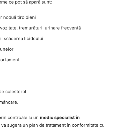
tome ce pot să apară sunt:
r noduli tiroidieni
vozitate, tremurături, urinare frecventă
te, scăderea libidoului
aunelor
portament
e
 de colesterol
 mâncare.
prin controale la un
medic specialist în
i va sugera un plan de tratament în conformitate cu