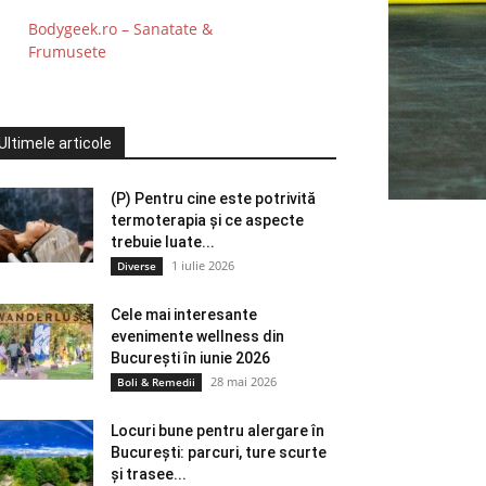
Bodygeek.ro – Sanatate &
Frumusete
Ultimele articole
(P) Pentru cine este potrivită
termoterapia și ce aspecte
trebuie luate...
1 iulie 2026
Diverse
Cele mai interesante
evenimente wellness din
București în iunie 2026
28 mai 2026
Boli & Remedii
Locuri bune pentru alergare în
București: parcuri, ture scurte
și trasee...