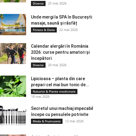
25 mai 2026
Diverse
Unde mergi la SPA în București:
masaje, saună și răsfăț
22 mai 2026
Fitness & Diete
Calendar alergări în România
2026: curse pentru amatori și
începători
20 mai 2026
Diverse
Lipicioasa – planta din care
prepari cel mai bun tonic de...
Naturist & Plante medicinale
18 mai 2026
Secretul unui machiaj impecabil
începe cu pensulele potrivite
12 mai 2026
Moda & Frumusete