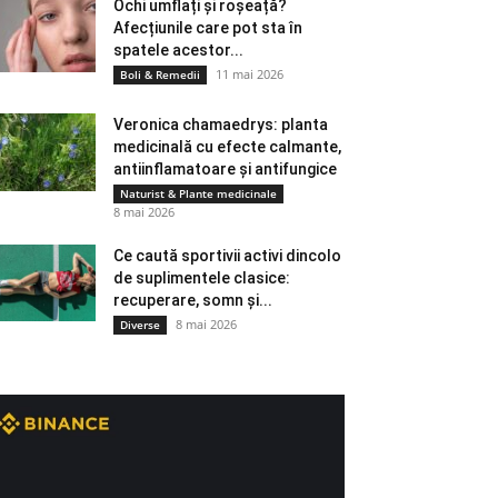
Ochi umflați și roșeață?
Afecțiunile care pot sta în
spatele acestor...
11 mai 2026
Boli & Remedii
Veronica chamaedrys: planta
medicinală cu efecte calmante,
antiinflamatoare și antifungice
Naturist & Plante medicinale
8 mai 2026
Ce caută sportivii activi dincolo
de suplimentele clasice:
recuperare, somn și...
8 mai 2026
Diverse