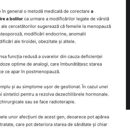
e în general o metodă medicală de corectare
a
re a bolilor
ca urmare a modificărilor legate de vârstă
ale cercetătorilor sugerează că femeile la menopauză
osteoporoză, modificări endocrine, anomalii
icări ale tiroidei, obezitate și altele.
a funcția redusă a ovarelor din cauza deficienței
 doze optime de analogi, care îmbunătățesc starea
ice ce apar în postmenopauză.
implu și au simptome ușor de gestionat. În cazul unei
i sintetici pentru a rezolva dezechilibrele hormonale.
 chirurgicale sau se face radioterapie.
le unor afecțiuni de acest gen, deoarece pot apărea
ratate, care pot deteriora starea de sănătate și chiar