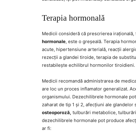
Terapia hormonală
Medicii consideră că prescrierea irațională,
hormonale
, este o greșeală. Terapia hormon
acute, hipertensiune arterială, reacții alerg
rezecții a glandei tiroide, terapia de substi
restabilește echilibrul hormonilor tiroidieni.
Medicii recomandă administrarea de medic
are loc un proces inflamator generalizat. A
organismului. Dezechilibrele hormonale pot
zaharat de tip 1 și 2, afecțiuni ale glandelor
osteoporoză,
tulburări metabolice, tulburăr
dezechilibrele hormonale pot produce afecțiu
ar fi: