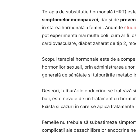
Terapia de substituție hormonală (HRT) est
simptomelor menopauzei
, dar și de
preveni
în starea hormonală a femeii. Anumite
studii
pot experimenta mai multe boli, cum ar fi: 
cardiovasculare, diabet zaharat de tip 2, modif
Scopul terapiei hormonale este de a compens
hormonilor sexuali, prin administrarea unor
generală de sănătate și tulburările metabol
Deseori, tulburările endocrine se tratează s
boli, este nevoie de un tratament cu hormon
Există și cazuri în care se aplică tratamente
Femeile nu trebuie să subestimeze simptome
complicații ale dezechilibrelor endocrine net