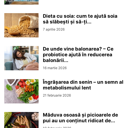
Dieta cu soia: cum te ajută soia
să slăbești și să-ți...
7 aprilie 2026
De unde vine balonarea? – Ce
probiotice ajută în reducerea
balonării...
16 martie 2026
Îngrășarea din senin – un semn al
metabolismului lent
21 februarie 2026
Măduva osoasă și picioarele de
pui au un conținut ridicat de...