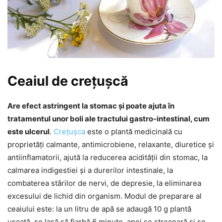
Ceaiul de crețușcă
Are efect astringent la stomac și poate ajuta în
tratamentul unor boli ale tractului gastro-intestinal, cum
este ulcerul
.
Crețușca
este o plantă medicinală cu
proprietăți calmante, antimicrobiene, relaxante, diuretice și
antiinflamatorii, ajută la reducerea acidității din stomac, la
calmarea indigestiei și a durerilor intestinale, la
combaterea stărilor de nervi, de depresie, la eliminarea
excesului de lichid din organism. Modul de preparare al
ceaiului este: la un litru de apă se adaugă 10 g plantă
uscată, se lasă să fiarbă 6 minute, apoi se strecoară și se