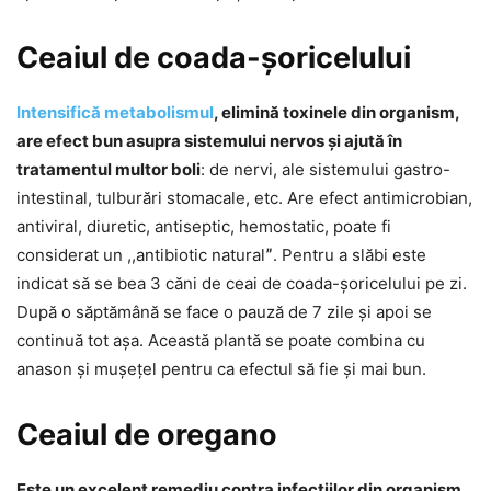
Ceaiul de coada-șoricelului
Intensifică metabolismul
, elimină toxinele din organism,
are efect bun asupra sistemului nervos și ajută în
tratamentul multor boli
: de nervi, ale sistemului gastro-
intestinal, tulburări stomacale, etc. Are efect antimicrobian,
antiviral, diuretic, antiseptic, hemostatic, poate fi
considerat un ,,antibiotic naturalˮ. Pentru a slăbi este
indicat să se bea 3 căni de ceai de coada-șoricelului pe zi.
După o săptămână se face o pauză de 7 zile și apoi se
continuă tot așa. Această plantă se poate combina cu
anason și mușețel pentru ca efectul să fie și mai bun.
Ceaiul de oregano
Este un excelent remediu contra infecțiilor din organism