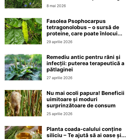
8 mai 2026
Fasolea Psophocarpus
tetragonolobus – o sursă de
proteine, care poate înlocui...
29 aprilie 2026
Remediu antic pentru răni și
infecții: puterea terapeutică a
pătlaginei
27 aprilie 2026
Nu mai ocoli papura! Beneficii
uimitoare și moduri
surprinzătoare de consum
25 aprilie 2026
Planta coada-calului conține
siliciu – Te ajută să ai oase și...