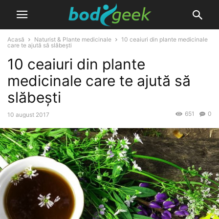
Acasă
Naturist & Plante medicinale
10 ceaiuri din plante medicinale
care te ajută să slăbești
10 ceaiuri din plante
medicinale care te ajută să
slăbești
651
0
10 august 2017