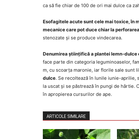
ca să fie chiar de 100 de ori mai dulce ca za
Esofagitele acute sunt cele mai toxice, în m
mecanice care pot duce chiar la perforare
stenozate și se produce vindecarea.
Denumirea științifică a plantei lemn-dulce
face parte din categoria leguminoaselor, fam
m, cu scoarța maronie, iar florile sale sunt li
dulce
. Se recoltează în lunile iunie-aprilie
la uscat și se păstrează în pungi de hârtie. 
în apropierea cursurilor de ape.
ARTICOLE SIMILARE