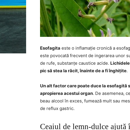
Esofagita
este o inflamație cronică a esofa
este povocată frecvent de ingerarea unor s
de rufe, substanțe caustice acide.
Lichidele
pic să stea la răcit, înainte de a fi înghițite
.
Un alt factor care poate duce la esofagită s
apropierea acestui organ
. De asemenea, cei
beau alcool în exces, fumează mult sau mest
de reflux gastric.
Ceaiul de lemn-dulce ajută î