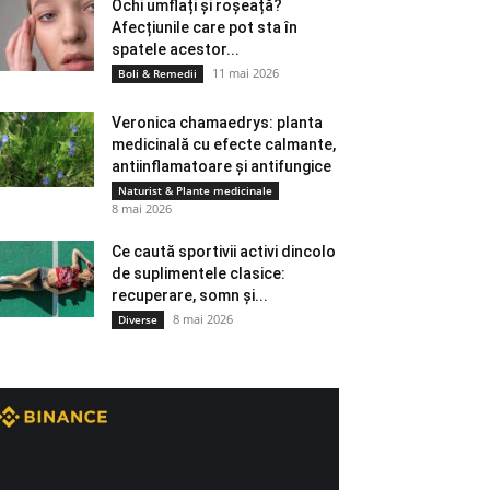
Ochi umflați și roșeață?
Afecțiunile care pot sta în
spatele acestor...
11 mai 2026
Boli & Remedii
Veronica chamaedrys: planta
medicinală cu efecte calmante,
antiinflamatoare și antifungice
Naturist & Plante medicinale
8 mai 2026
Ce caută sportivii activi dincolo
de suplimentele clasice:
recuperare, somn și...
8 mai 2026
Diverse