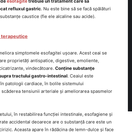
i de
esofagite
trebuie un tratament care să
cat refluxul gastric
. Nu este bine să se facă spălături
 substanțe caustice (fie ele alcaline sau acide).
e terapeutice
meliora simptomele esofagitei ușoare. Acest ceai se
re proprietăți antispatice, digestive, emoliente,
cicatrizante, vindecătoare.
Conține substanțe
upra tractului gastro-intestinal
. Ceaiul este
în patologii cardiace, în bolile sistemului
în scăderea tensiunii arteriale și ameliorarea spasmelor
lui, în restabilirea funcției intestinale, esofagiene și
erate accidental deoarece are o substanță care este un
icirizic. Aceasta apare în rădăcina de lemn-dulce și face