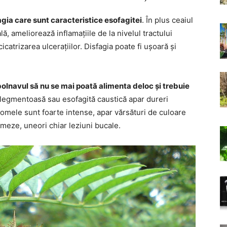
gia care sunt caracteristice esofagitei
. În plus ceaiul
 ameliorează inflamațiile de la nivelul tractului
icatrizarea ulcerațiilor. Disfagia poate fi ușoară și
 bolnavul să nu se mai poată alimenta deloc și trebuie
 flegmentoasă sau esofagită caustică apar dureri
tomele sunt foarte intense, apar vărsături de culoare
meze, uneori chiar leziuni bucale.