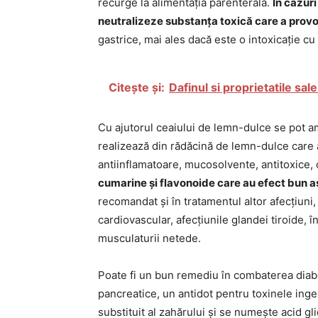
recurge la alimentația parenterală.
În cazur
neutralizeze substanța toxică care a provo
gastrice, mai ales dacă este o intoxicație cu
Citește și:
Dafinul si proprietatile sal
Cu ajutorul ceaiului de lemn-dulce se pot a
realizează din rădăcină de lemn-dulce care a
antiinflamatoare, mucosolvente, antitoxice, 
cumarine și flavonoide care au efect bun as
recomandat și în tratamentul altor afecțiuni, 
cardiovascular, afecțiunile glandei tiroide, 
musculaturii netede.
Poate fi un bun remediu în combaterea diabetu
pancreatice, un antidot pentru toxinele ing
substituit al zahărului și se numește acid gl