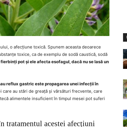
gului, o afecțiune toxică. Spunem aceasta deoarece
ubstanțe toxice, ca de exemplu de sodă caustică, sodă
 fierbinți pot și ele afecta esofagul, dacă nu se lasă un
au reflux gastric este propagarea unei infecții în
 care au stări de greață și vărsături frecvente, care
ecă alimentele insuficient în timpul mesei pot suferi
n tratamentul acestei afecțiuni