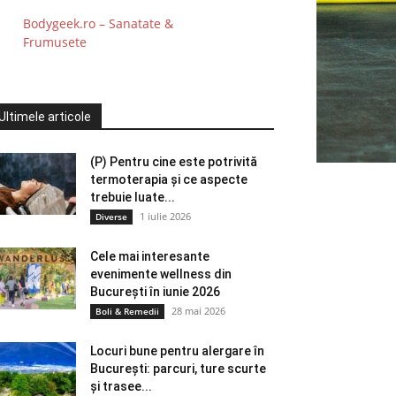
Bodygeek.ro – Sanatate &
Frumusete
Ultimele articole
(P) Pentru cine este potrivită
termoterapia și ce aspecte
trebuie luate...
1 iulie 2026
Diverse
Cele mai interesante
evenimente wellness din
București în iunie 2026
28 mai 2026
Boli & Remedii
Locuri bune pentru alergare în
București: parcuri, ture scurte
și trasee...