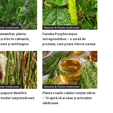
lante medicinale
Naturist & Plante medicinale
amaedrys: planta
Fasolea Psophocarpus
cu efecte calmante,
tetragonolobus – o sursă de
toare și antifungice
proteine, care poate înlocui carnea
lante medicinale
Naturist & Plante medicinale
 papura! Beneficii
Planta coada-calului conține siliciu
i moduri surprinzătoare
– Te ajută să ai oase și articulații
sănătoase