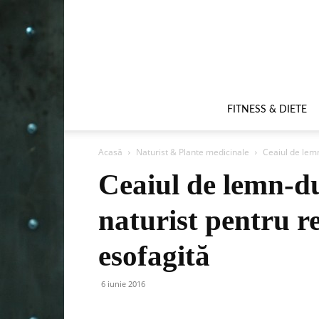
FITNESS & DIETE
Acasă
Naturist & Plante medicinale
Ceaiul de lemn
Ceaiul de lemn-du
naturist pentru re
esofagită
6 iunie 2016