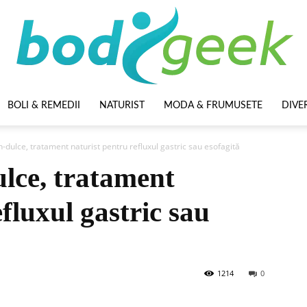
BOLI & REMEDII
NATURIST
MODA & FRUMUSETE
DIVE
BodyGeek
-dulce, tratament naturist pentru refluxul gastric sau esofagită
lce, tratament
fluxul gastric sau
1214
0