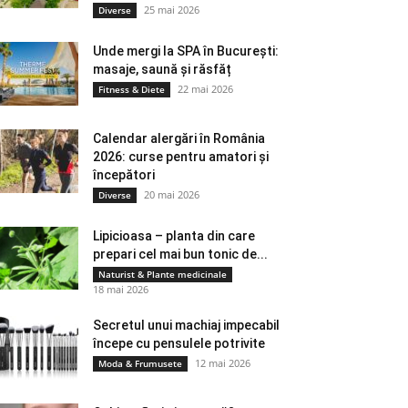
25 mai 2026
Diverse
Unde mergi la SPA în București:
masaje, saună și răsfăț
22 mai 2026
Fitness & Diete
Calendar alergări în România
2026: curse pentru amatori și
începători
20 mai 2026
Diverse
Lipicioasa – planta din care
prepari cel mai bun tonic de...
Naturist & Plante medicinale
18 mai 2026
Secretul unui machiaj impecabil
începe cu pensulele potrivite
12 mai 2026
Moda & Frumusete