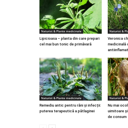
Naturist & Plante medicinale
Naturist & P
Lipicioasa – planta din care prepari
Veronica ch
cel mai bun tonic de primăvară
medicinală 
antiinflama
Naturist & Plante medicinale
Naturist & P
Remediu antic pentru răni și infecții:
Nu mai ocoli
puterea terapeutică a pătlaginei
uimitoare ș
de consum