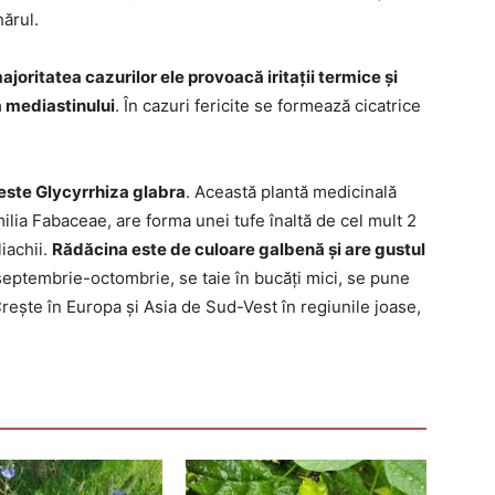
hărul.
ajoritatea cazurilor ele provoacă iritații termice și
a mediastinului
. În cazuri fericite se formează cicatrice
 este Glycyrrhiza glabra
. Această plantă medicinală
ilia Fabaceae, are forma unei tufe înaltă de cel mult 2
liachii.
Rădăcina este de culoare galbenă și are gustul
, septembrie-octombrie, se taie în bucăți mici, se pune
Crește în Europa și Asia de Sud-Vest în regiunile joase,