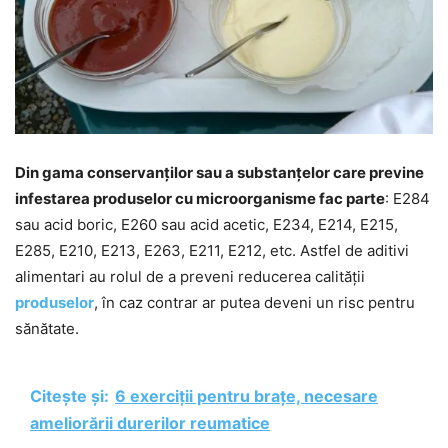
Din gama conservanților sau a substanțelor care previne
infestarea produselor cu microorganisme fac parte
: E284
sau acid boric, E260 sau acid acetic, E234, E214, E215,
E285, E210, E213, E263, E211, E212, etc. Astfel de aditivi
alimentari au rolul de a preveni reducerea calității
produselor
, în caz contrar ar putea deveni un risc pentru
sănătate.
Citește și:
6 exerciții pentru brațe, necesare
ameliorării durerilor reumatice