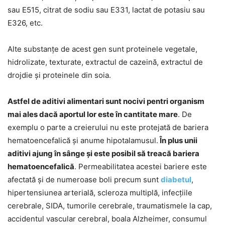
sau E515, citrat de sodiu sau E331, lactat de potasiu sau
E326, etc.
Alte substanțe de acest gen sunt proteinele vegetale,
hidrolizate, texturate, extractul de cazeină, extractul de
drojdie și proteinele din soia.
Astfel de aditivi alimentari sunt nocivi pentri organism
mai ales dacă aportul lor este în cantitate mare
. De
exemplu o parte a creierului nu este protejată de bariera
hematoencefalică și anume hipotalamusul.
În plus unii
aditivi ajung în sânge și este posibil să treacă bariera
hematoencefalică
. Permeabilitatea acestei bariere este
afectată și de numeroase boli precum sunt
diabetul
,
hipertensiunea arterială, scleroza multiplă, infecțiile
cerebrale, SIDA, tumorile cerebrale, traumatismele la cap,
accidentul vascular cerebral, boala Alzheimer, consumul