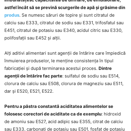
astfel încât să se prevină scurgerile de apă și grăsime din
produs
. Se numesc săruri de topire și sunt citratul de
calciu sau E333, citratul de sodiu sau E331, trifosfatul sau
E451, citratul de potasiu sau E340, acidul citric sau E330,
polifosfații sau E452 și alții.
Alți aditivi alimentari sunt agenții de întărire care împiedică
înmuierea produselor, le menține consistența în tipul
fabricației și după terminarea acestui proces.
Dintre
agenții de întărire fac parte
: sulfatul de sodiu sau E514,
clorura de calciu sau E508, clorura de magneziu sau E511,
dar și E520, E521, E522.
Pentru a păstra constantă aciditatea alimentelor se
folosesc corectori de aciditate ca de exemplu
: hidroxid
de amoniu sau E527, acid adipic sau E355, citrat de calciu
sau E333, carbonați de potasiu sau E501, fosfat de potasiu