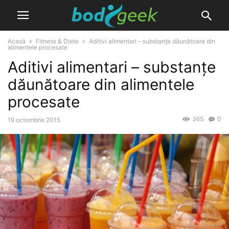
Acasă
Fitness & Diete
Aditivi alimentari – substanțe dăunătoare din
alimentele procesate
Aditivi alimentari – substanțe
dăunătoare din alimentele
procesate
365
0
19 octombrie 2015