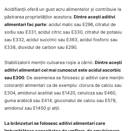
Acidifianții oferă un gust acru alimentelor și contribuie la
păstrarea proprietăților acestora.
Dintre acești aditivi
alimentari fac parte
: acidul malic sau E296, citratul de
sodiu sau E331, acidul citric sau E330, citratul de potasiu
sau E332, acidul succinic sau E363, acidul fosforic sau
E338, dioxidul de carbon sau E290.
Stabilizatorii mențin culoarea roșie a cărnii.
Dintre acești
aditivi alimentari cel mai cunoscut este acidul ascorbic
sau E300
. De asemenea se folosesc și aditivi care mențin
coloranții alimentari ca de exemplu: clorura de calciu sau
E304, amidonul acetilat sau E1420, celuloza sau E460,
guma arabică sau E414, gluconatul de calciu sau E578,
amidonul sau E1450 și alții.
La brânzeturi se folosesc aditivi alimentari care
îmbunătățesc capacitatea de umflare, de emulsionare,