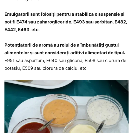
Emulgatorii sunt folosiți pentru a stabiliza o suspensie și
pot fi E474 sau zaharogliceride, E493 sau sorbitan, E482,
E442, E463, etc
.
Potențiatorii de aromă au rolul de a îmbunătăți gustul
alimentelor și sunt considerați aditivi alimentari de tipul
:
E951 sau aspartam, E640 sau gliconă, E508 sau clorură de
potasiu, E509 sau clorură de calciu, etc.