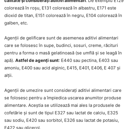
calitate și considerați aditivi alimentari
. De exemplu E129
colorează în roșu, E131 colorează în albastru, E171 este
dioxid de titan, E151 colorează în negru, E104 colorează în
galben, etc.
Agenții de gelificare sunt de asemenea aditivi alimentari
care se folosesc în supe, budinci, sosuri, creme, răcituri
pentru a forma o masă gelatinoasă (se umflă și se leagă în
apă).
Astfel de agenți sunt
: E440 sau pectina, E403 sau
amoniu, E400 sau acid alginic, E415, E401, E406, E 407 și
alții.
Agenții de umezire sunt considerați aditivi alimentari care
se folosesc pentru a împiedica uscarea anumitor produse
alimentare. Aceștia se utilizează mai ales la produsele de
cofetărie și sunt de tipul E327 sau lactat de calciu, E325
sau sodiu, E420 sau sorbitol, E326 sau lactat de potasiu,
E422 sau glicerol.