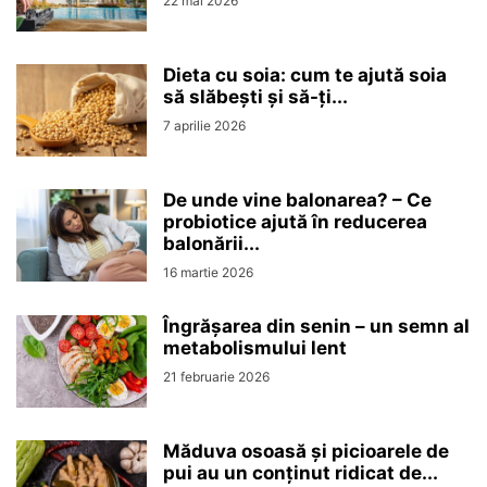
22 mai 2026
Dieta cu soia: cum te ajută soia
să slăbești și să-ți...
7 aprilie 2026
De unde vine balonarea? – Ce
probiotice ajută în reducerea
balonării...
16 martie 2026
Îngrășarea din senin – un semn al
metabolismului lent
21 februarie 2026
Măduva osoasă și picioarele de
pui au un conținut ridicat de...