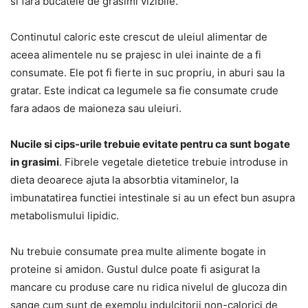
si fara bucatele de grasimi vizibile.
Continutul caloric este crescut de uleiul alimentar de
aceea alimentele nu se prajesc in ulei inainte de a fi
consumate. Ele pot fi fierte in suc propriu, in aburi sau la
gratar. Este indicat ca legumele sa fie consumate crude
fara adaos de maioneza sau uleiuri.
Nucile si cips-urile trebuie evitate pentru ca sunt bogate
in grasimi
. Fibrele vegetale dietetice trebuie introduse in
dieta deoarece ajuta la absorbtia vitaminelor, la
imbunatatirea functiei intestinale si au un efect bun asupra
metabolismului lipidic.
Nu trebuie consumate prea multe alimente bogate in
proteine si amidon. Gustul dulce poate fi asigurat la
mancare cu produse care nu ridica nivelul de glucoza din
sange cum sunt de exemplu indulcitorii non-calorici de