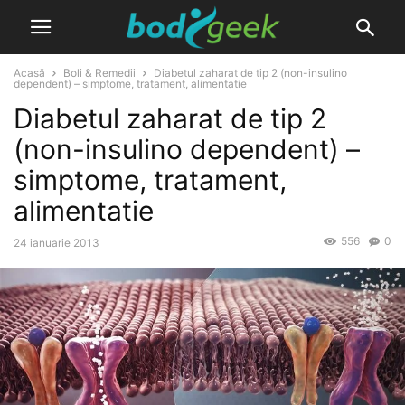
Acasă
Boli & Remedii
Diabetul zaharat de tip 2 (non-insulino
dependent) – simptome, tratament, alimentatie
Diabetul zaharat de tip 2
(non-insulino dependent) –
simptome, tratament,
alimentatie
556
0
24 ianuarie 2013