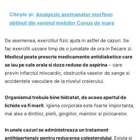
Citește și:
Analgezic asemanator morfinei
obtinut din veninul melcilor Conus de mare
De asemenea, exercitiul fizic ajuta in astfel de cazuri. Se
fac exercitii usoare timp de o jumatate de ora in fiecare zi.
Medicul poate prescrie medicamente antidiabetice care
se iau pe cale orala si doze reduse de aspirina
– care
previn infarctul miocardic, obstructia vaselor de sange si
accidentele vasculare de la nivelul creierului.
Organismul trebuie bine hidratat, de aceea aportul de
lichide va fi marit
. Igiena corporala este foarte importanta,
mai ales a dintilor, pielii, gingiilor, mainilor si picioarelor.
In unele cazuri se administreaza un tratament
antihipertensiv pentru reducerea colesterolului
. Exista si