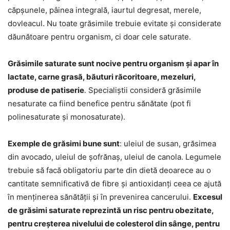
căpșunele, pâinea integrală, iaurtul degresat, merele,
dovleacul. Nu toate grăsimile trebuie evitate și considerate
dăunătoare pentru organism, ci doar cele saturate.
Grăsimile saturate sunt nocive pentru organism și apar în
lactate, carne grasă, băuturi răcoritoare, mezeluri,
produse de patiserie
. Specialiștii consideră grăsimile
nesaturate ca fiind benefice pentru sănătate (pot fi
polinesaturate și monosaturate).
Exemple de grăsimi bune sunt
: uleiul de susan, grăsimea
din avocado, uleiul de șofrănaș, uleiul de canola. Legumele
trebuie să facă obligatoriu parte din dietă deoarece au o
cantitate semnificativă de fibre și antioxidanți ceea ce ajută
în menținerea sănătății și în prevenirea cancerului.
Excesul
de grăsimi saturate reprezintă un risc pentru obezitate,
pentru creșterea nivelului de colesterol din sânge, pentru