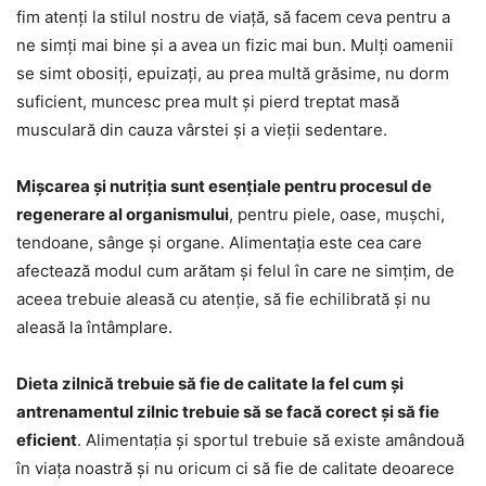
fim atenți la stilul nostru de viață, să facem ceva pentru a
ne simți mai bine și a avea un fizic mai bun. Mulți oamenii
se simt obosiți, epuizați, au prea multă grăsime, nu dorm
suficient, muncesc prea mult și pierd treptat masă
musculară din cauza vârstei și a vieții sedentare.
Mișcarea și nutriția sunt esențiale pentru procesul de
regenerare al organismului
, pentru piele, oase, mușchi,
tendoane, sânge și organe. Alimentația este cea care
afectează modul cum arătam și felul în care ne simțim, de
aceea trebuie aleasă cu atenție, să fie echilibrată și nu
aleasă la întâmplare.
Dieta zilnică trebuie să fie de calitate la fel cum și
antrenamentul zilnic trebuie să se facă corect și să fie
eficient
. Alimentația și sportul trebuie să existe amândouă
în viața noastră și nu oricum ci să fie de calitate deoarece