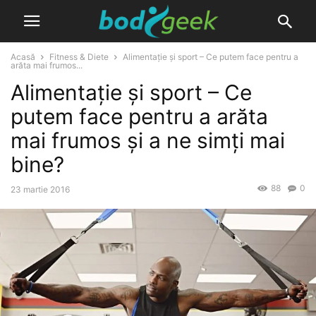
Acasă
Fitness & Diete
Alimentație și sport – Ce putem face pentru a
arăta mai frumos...
Alimentație și sport – Ce
putem face pentru a arăta
mai frumos și a ne simți mai
bine?
88
0
23 martie 2016