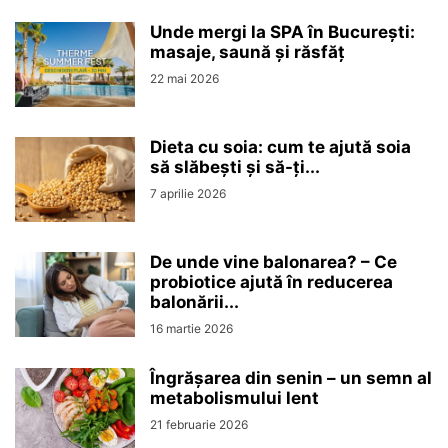
Unde mergi la SPA în București:
masaje, saună și răsfăț
22 mai 2026
Dieta cu soia: cum te ajută soia
să slăbești și să-ți...
7 aprilie 2026
De unde vine balonarea? – Ce
probiotice ajută în reducerea
balonării...
16 martie 2026
Îngrășarea din senin – un semn al
metabolismului lent
21 februarie 2026