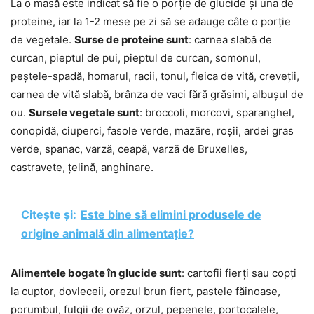
La o masă este indicat să fie o porție de glucide și una de
proteine, iar la 1-2 mese pe zi să se adauge câte o porție
de vegetale.
Surse de proteine sunt
: carnea slabă de
curcan, pieptul de pui, pieptul de curcan, somonul,
peștele-spadă, homarul, racii, tonul, fleica de vită, creveții,
carnea de vită slabă, brânza de vaci fără grăsimi, albușul de
ou.
Sursele vegetale sunt
: broccoli, morcovi, sparanghel,
conopidă, ciuperci, fasole verde, mazăre, roșii, ardei gras
verde, spanac, varză, ceapă, varză de Bruxelles,
castravete, țelină, anghinare.
Citește și:
Este bine să elimini produsele de
origine animală din alimentație?
Alimentele bogate în glucide sunt
: cartofii fierți sau copți
la cuptor, dovleceii, orezul brun fiert, pastele făinoase,
porumbul, fulgii de ovăz, orzul, pepenele, portocalele,