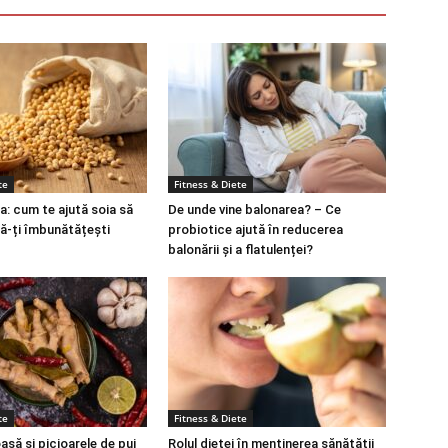
te
Fitness & Diete
a: cum te ajută soia să
De unde vine balonarea? – Ce
să-ți îmbunătățești
probiotice ajută în reducerea
balonării și a flatulenței?
te
Fitness & Diete
să și picioarele de pui
Rolul dietei în menținerea sănătății