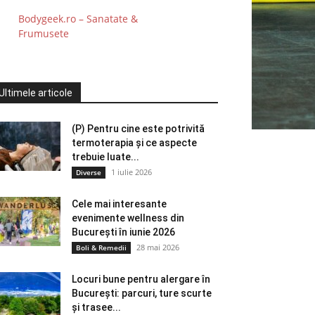
Bodygeek.ro – Sanatate &
Frumusete
Ultimele articole
(P) Pentru cine este potrivită
termoterapia și ce aspecte
trebuie luate...
1 iulie 2026
Diverse
Cele mai interesante
evenimente wellness din
București în iunie 2026
28 mai 2026
Boli & Remedii
Locuri bune pentru alergare în
București: parcuri, ture scurte
și trasee...