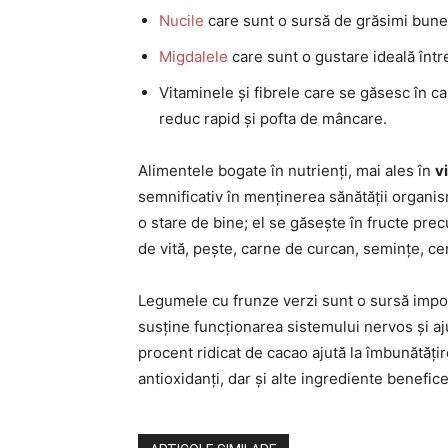
Nucile
care sunt o sursă de grăsimi bune 
Migdalele
care sunt o gustare ideală înt
Vitaminele și fibrele care se găsesc în car
reduc rapid și pofta de mâncare.
Alimentele bogate în nutrienți, mai ales în
v
semnificativ în menținerea sănătății organi
o stare de bine; el se găsește în fructe prec
de vită, pește, carne de curcan, semințe, cer
Legumele cu frunze verzi sunt o sursă impo
susține funcționarea sistemului nervos și aju
procent ridicat de cacao ajută la îmbunătăți
antioxidanți, dar și alte ingrediente benefic