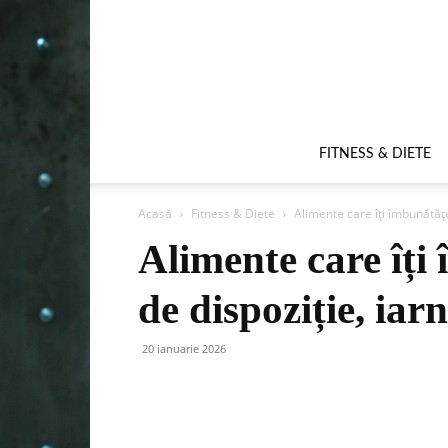
FITNESS & DIETE
Acasă
Fitness & Diete
Alimente care îți îmbunătățe
Alimente care îți
de dispoziție, iar
20 ianuarie 2026