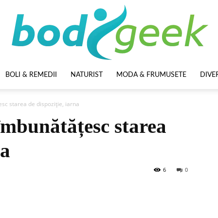
BOLI & REMEDII
NATURIST
MODA & FRUMUSETE
DIVE
BodyGeek
sc starea de dispoziție, iarna
 îmbunătățesc starea
na
6
0