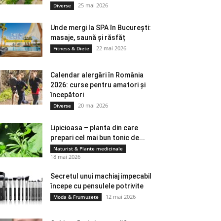
25 mai 2026
Diverse
Unde mergi la SPA în București:
masaje, saună și răsfăț
22 mai 2026
Fitness & Diete
Calendar alergări în România
2026: curse pentru amatori și
începători
20 mai 2026
Diverse
Lipicioasa – planta din care
prepari cel mai bun tonic de...
Naturist & Plante medicinale
18 mai 2026
Secretul unui machiaj impecabil
începe cu pensulele potrivite
12 mai 2026
Moda & Frumusete