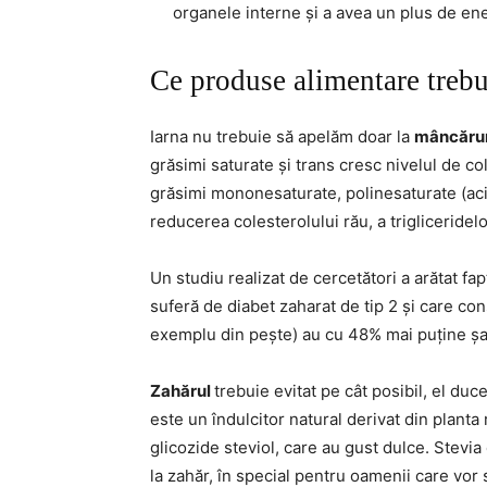
organele interne și a avea un plus de ene
Ce produse alimentare trebu
Iarna nu trebuie să apelăm doar la
mâncărur
grăsimi saturate și trans cresc nivelul de co
grăsimi mononesaturate, polinesaturate (aci
reducerea colesterolului rău, a trigliceridelo
Un studiu realizat de cercetători a arătat fap
suferă de diabet zaharat de tip 2 și care c
exemplu din pește) au cu 48% mai puține șa
Zahărul
trebuie evitat pe cât posibil, el duc
este un îndulcitor natural derivat din plant
glicozide steviol, care au gust dulce. Stevia
la zahăr, în special pentru oamenii care vor