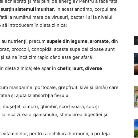
 echilibrați și mai plini de energie? Pentru a face față
 susțin sistemul imunitar
. În acest anotimp, corpul are
ață la numărul mare de virusuri, bacterii și la nivelul
să introducem în dieta zilnică:
e au nutrienți, precum
supele din legume, aromate
, din
, praz, broccoli, conopidă; aceste supe delicioase sunt
și să ne încălzim rapid când este ger afară
n dieta zilnică; ele apar în
chefir, iaurt, diverse
um mandarine, portocale, grepfruit, kiwi și lămâi) care
tea și ajută la absorbția fierului
 mușețel, cimbru, ghimbir, scorțișoară, soc și
 la încălzirea organismului, stimularea digestiei și
a vitaminelor, pentru a echilibra hormonii, a proteja