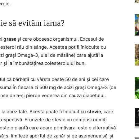
rgie.
ie să evităm iarna?
i grase
și care obosesc organismul. Excesul de
lesterol rău din sânge. Acestea pot fi înlocuite cu
zi grași Omega-3, ulei de măsline) care ajută la
r și la îmbunătățirea colesterolului bun.
tul că bărbații cu vârsta peste 50 de ani și cei care
onsumă în fiecare zi 500 mg de acizi grași Omega-3 (de
nse de a-și pierde vederea din cauza diabetului.
e la obezitate. Acesta poate fi înlocuit cu
stevie
, care
a respectivă. Frunzele de stevie au compuși numiți
 este o plantă care apare primăvara, este o alternativă
 să-și limiteze aportul de zahăr și de asemenea să-și