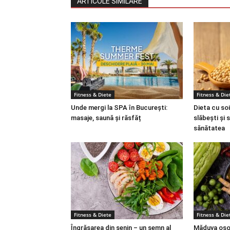
ARTICOLE SIMILARE
Fitness & Diete
Fitness & Die
Unde mergi la SPA în București:
Dieta cu soi
masaje, saună și răsfăț
slăbești și 
sănătatea
Fitness & Diete
Fitness & Die
Îngrășarea din senin – un semn al
Măduva osoa