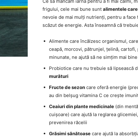
Ce să mâncăm iarna pentru a fi mai calmi, mai
frigului, cele mai bune sunt
alimentele care
nevoie de mai mulți nutrienți, pentru a face f
scăzut de energie. Asta înseamnă că trebuie 
Alimente care încălzesc organismul, car
ceapă, morcovi, pătrunjel, țelină, cartofi
minunate, ne ajută să ne simțim mai bine 
Probiotice care nu trebuie să lipsească di
murături
Fructe de sezon
care oferă energie (prec
au din belșug vitamina C ce crește imunita
Ceaiuri din plante medicinale
(din mentă,
cuișoare) care ajută la reglarea glicemiei,
prevenirea răcelii
Grăsimi sănătoase
care ajută la absorbți