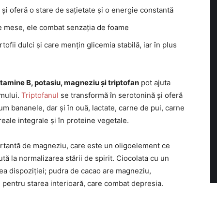
și oferă o stare de sațietate și o energie constantă
re mese, ele combat senzația de foame
tofii dulci și care mențin glicemia stabilă, iar în plus
itamine B, potasiu, magneziu și triptofan
pot ajuta
smului.
Triptofanul
se transformă în serotonină și oferă
um bananele, dar și în ouă, lactate, carne de pui, carne
eale integrale și în proteine vegetale.
rtantă de magneziu, care este un oligoelement ce
tă la normalizarea stării de spirit. Ciocolata cu un
rea dispoziției; pudra de cacao are magneziu,
e pentru starea interioară, care combat depresia.