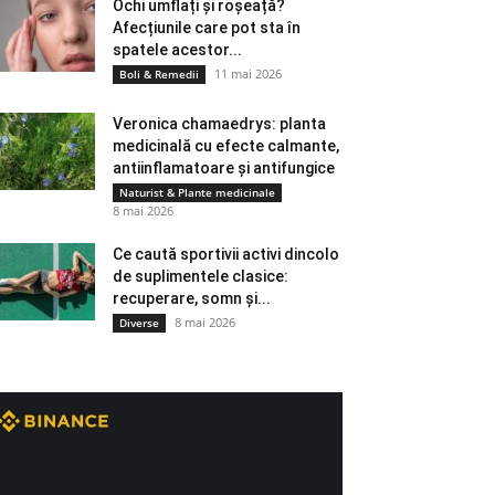
Ochi umflați și roșeață?
Afecțiunile care pot sta în
spatele acestor...
11 mai 2026
Boli & Remedii
Veronica chamaedrys: planta
medicinală cu efecte calmante,
antiinflamatoare și antifungice
Naturist & Plante medicinale
8 mai 2026
Ce caută sportivii activi dincolo
de suplimentele clasice:
recuperare, somn și...
8 mai 2026
Diverse