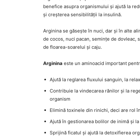
benefice asupra organismului și ajută la r
și creșterea sensibilității la insulină.
Arginina se găsește în nuci, dar și în alte a
de cocos, nuci pacan, semințe de dovleac, soi
de floarea-soarelui și caju.
Arginina
este un aminoacid important pentr
Ajută la reglarea fluxului sanguin, la rel
Contribuie la vindecarea rănilor și la reg
organism
Elimină toxinele din rinichi, deci are rol 
Ajută în gestionarea bolilor de inimă și l
Sprijină ficatul și ajută la detoxifierea o