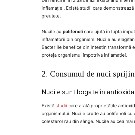
Din fericire, în ziua de azi există anumite r
inflamației. Există studii care demonstrează
greutate.
Nucile au
polifenoli
care ajută în lupta împot
inflamatorii din organism. Nucile au elagitan
Bacteriile benefice din intestin transformă e
proteja organismul împotriva inflamației.
2. Consumul de nuci sprijin
Nucile sunt bogate în antioxida
Există
studii
care arată proprietățile antioxid
organismului. Nucile crude au polifenoli cu 
colesterol rău din sânge. Nucile au cea mai 