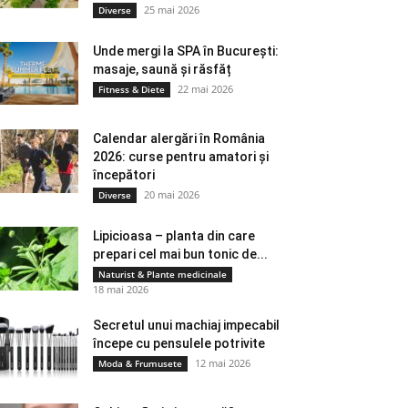
25 mai 2026
Diverse
Unde mergi la SPA în București:
masaje, saună și răsfăț
22 mai 2026
Fitness & Diete
Calendar alergări în România
2026: curse pentru amatori și
începători
20 mai 2026
Diverse
Lipicioasa – planta din care
prepari cel mai bun tonic de...
Naturist & Plante medicinale
18 mai 2026
Secretul unui machiaj impecabil
începe cu pensulele potrivite
12 mai 2026
Moda & Frumusete