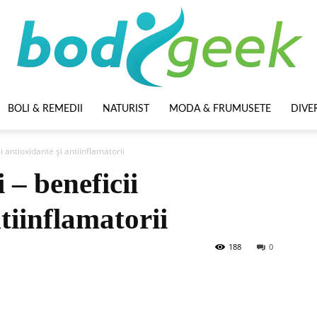
BOLI & REMEDII
NATURIST
MODA & FRUMUSETE
DIVE
BodyGeek
 antioxidante și antiinflamatorii
– beneficii
tiinflamatorii
188
0