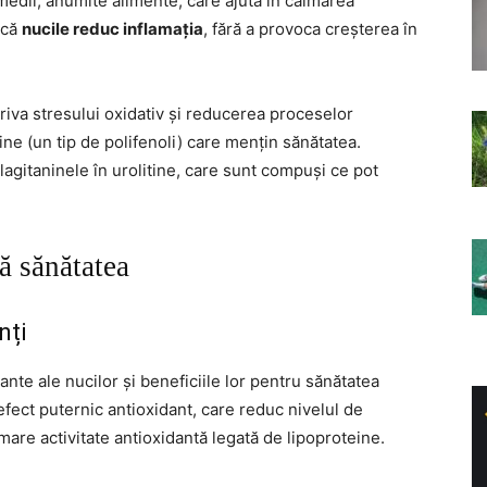
emedii, anumite alimente, care ajută în calmarea
 că
nucile reduc inflamația
, fără a provoca creșterea în
riva stresului oxidativ și reducerea proceselor
ine (un tip de polifenoli) care mențin sănătatea.
lagitaninele în urolitine, care sunt compuși ce pot
ă sănătatea
nți
ante ale nucilor și beneficiile lor pentru sănătatea
efect puternic antioxidant, care reduc nivelul de
mare activitate antioxidantă legată de lipoproteine.