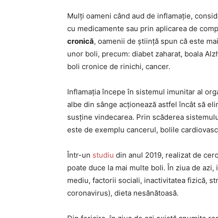
Mulți oameni când aud de inflamație, consi
cu medicamente sau prin aplicarea de compr
cronică
, oamenii de știință spun că este ma
unor boli, precum: diabet zaharat, boala Alzh
boli cronice de rinichi, cancer.
Inflamația începe în sistemul imunitar al org
albe din sânge acționează astfel încât să el
susține vindecarea. Prin scăderea sistemului 
este de exemplu cancerul, bolile cardiovascul
Într-un
studiu
din anul 2019, realizat de cer
poate duce la mai multe boli. În ziua de azi, 
mediu, factorii sociali, inactivitatea fizică,
coronavirus), dieta nesănătoasă.