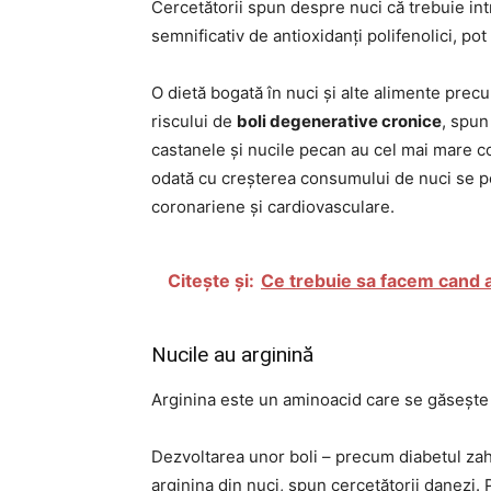
Cercetătorii spun despre nuci că trebuie int
semnificativ de antioxidanți polifenolici, p
O dietă bogată în nuci și alte alimente prec
riscului de
boli degenerative cronice
, spun
castanele și nucile pecan au cel mai mare c
odată cu creșterea consumului de nuci se p
coronariene și cardiovasculare.
Citește și:
Ce trebuie sa facem cand 
Nucile au arginină
Arginina este un aminoacid care se găsește ș
Dezvoltarea unor boli – precum diabetul zaha
arginina din nuci, spun cercetătorii danezi. 