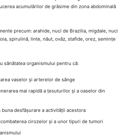
educerea acumulărilor de grăsime din zona abdominală
limente precum: arahide, nuci de Brazilia, migdale, nuci
a, spirulină, linte, năut, ovăz, stafide, orez, semințe
u sănătatea organismului pentru că:
axarea vaselor și arterelor de sânge
enerarea mai rapidă a țesuturilor și a oaselor din
în buna desfășurare a activității acestora
a combaterea cirozelor și a unor tipuri de tumori
rganismului