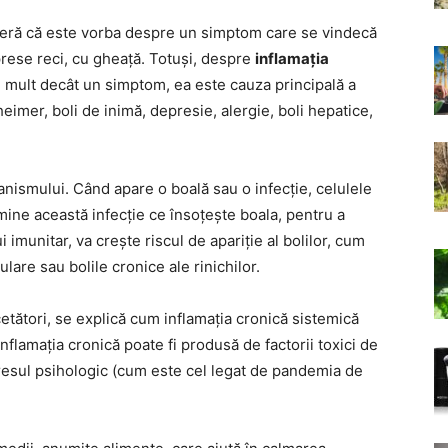
deră că este vorba despre un simptom care se vindecă
ese reci, cu gheață. Totuși, despre
inflamația
i mult decât un simptom, ea este cauza principală a
eimer, boli de inimă, depresie, alergie, boli hepatice,
anismului. Când apare o boală sau o infecție, celulele
imine această infecție ce însoțește boala, pentru a
imunitar, va crește riscul de apariție al bolilor, cum
are sau bolile cronice ale rinichilor.
cetători, se explică cum inflamația cronică sistemică
inflamația cronică poate fi produsă de factorii toxici de
 stresul psihologic (cum este cel legat de pandemia de