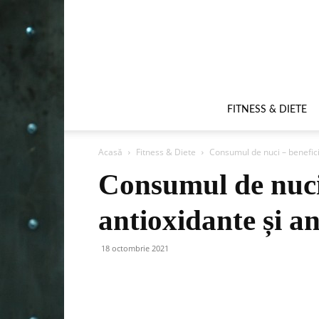
FITNESS & DIETE
Acasă
Fitness & Diete
Consumul de nuci – beneficii
Consumul de nuci 
antioxidante și an
18 octombrie 2021