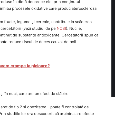
roduse în dietă deoarece ele, prin conținutul
ot inhiba procesele oxidative care produc ateroscleroza.
um fructe, legume și cereale, contribuie la scăderea
 cercetătorii (vezi studiul de pe
NCBI
). Nucile,
onținut de substanțe antioxidante. Cercetătorii spun că
oate reduce riscul de deces cauzat de boli
avem crampe la picioare?
i în nuci, care are un efect de slăbire.
rat de tip 2 și obezitatea – poate fi controlată de
Prin studiile lor s-a descoperit că arginina are efecte