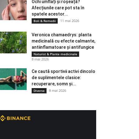
Ochi umflați și roșeață?
Afecțiunile care pot sta în
spatele acestor...
11 mai 2026
Boli & Remedii
Veronica chamaedrys: planta
medicinală cu efecte calmante,
antiinflamatoare și antifungice
Naturist & Plante medicinale
8 mai 2026
Ce caută sportivii activi dincolo
de suplimentele clasice:
recuperare, somn și...
8 mai 2026
Diverse