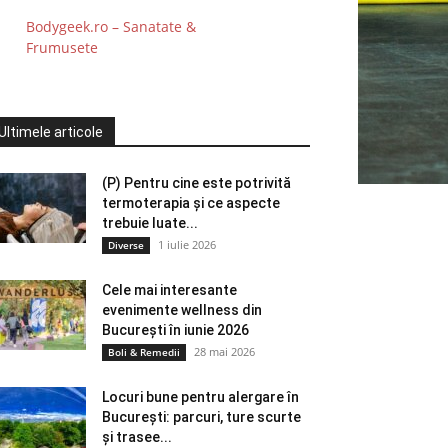
Bodygeek.ro – Sanatate &
Frumusete
Ultimele articole
(P) Pentru cine este potrivită
termoterapia și ce aspecte
trebuie luate...
1 iulie 2026
Diverse
Cele mai interesante
evenimente wellness din
București în iunie 2026
28 mai 2026
Boli & Remedii
Locuri bune pentru alergare în
București: parcuri, ture scurte
și trasee...