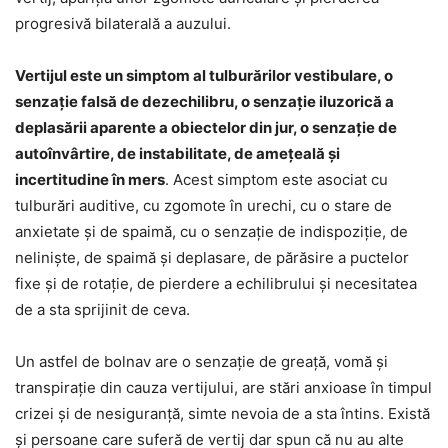
progresivă bilaterală a auzului.
Vertijul este un simptom al tulburărilor vestibulare, o
senzație falsă de dezechilibru, o senzație iluzorică a
deplasării aparente a obiectelor din jur, o senzație de
autoînvârtire, de instabilitate, de amețeală și
incertitudine în mers
. Acest simptom este asociat cu
tulburări auditive, cu zgomote în urechi, cu o stare de
anxietate și de spaimă, cu o senzație de indispoziție, de
neliniște, de spaimă și deplasare, de părăsire a puctelor
fixe și de rotație, de pierdere a echilibrului și necesitatea
de a sta sprijinit de ceva.
Un astfel de bolnav are o senzație de greață, vomă și
transpirație din cauza vertijului, are stări anxioase în timpul
crizei și de nesiguranță, simte nevoia de a sta întins. Există
și persoane care suferă de vertij dar spun că nu au alte