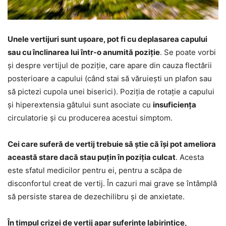
Unele vertijuri sunt ușoare, pot fi cu deplasarea capului
sau cu înclinarea lui într-o anumită poziție
. Se poate vorbi
și despre vertijul de poziție, care apare din cauza flectării
posterioare a capului (când stai să văruiești un plafon sau
să pictezi cupola unei biserici). Poziția de rotație a capului
și hiperextensia gâtului sunt asociate cu
insuficiența
circulatorie și cu producerea acestui simptom.
Cei care suferă de vertij trebuie să știe că își pot ameliora
această stare dacă stau puțin în poziția culcat
. Acesta
este sfatul medicilor pentru ei, pentru a scăpa de
disconfortul creat de vertij. În cazuri mai grave se întâmplă
să persiste starea de dezechilibru și de anxietate.
În timpul crizei de vertij apar suferințe labirintice,