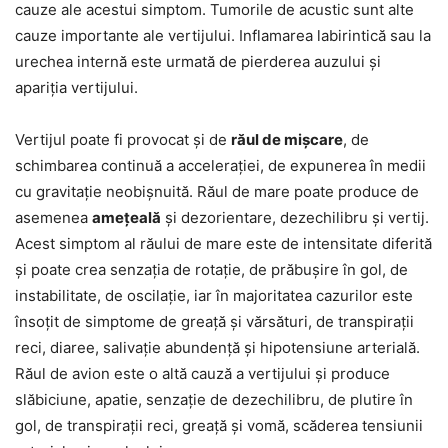
cauze ale acestui simptom. Tumorile de acustic sunt alte
cauze importante ale vertijului. Inflamarea labirintică sau la
urechea internă este urmată de pierderea auzului și
apariția vertijului.
Vertijul poate fi provocat și de
răul de mișcare
, de
schimbarea continuă a accelerației, de expunerea în medii
cu gravitație neobișnuită. Răul de mare poate produce de
asemenea
amețeală
și dezorientare, dezechilibru și vertij.
Acest simptom al răului de mare este de intensitate diferită
și poate crea senzația de rotație, de prăbușire în gol, de
instabilitate, de oscilație, iar în majoritatea cazurilor este
însoțit de simptome de greață și vărsături, de transpirații
reci, diaree, salivație abundență și hipotensiune arterială.
Răul de avion este o altă cauză a vertijului și produce
slăbiciune, apatie, senzație de dezechilibru, de plutire în
gol, de transpirații reci, greață și vomă, scăderea tensiunii