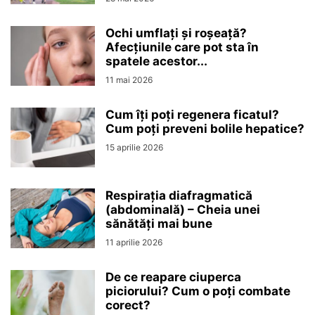
Ochi umflați și roșeață?
Afecțiunile care pot sta în
spatele acestor...
11 mai 2026
Cum îți poți regenera ficatul?
Cum poți preveni bolile hepatice?
15 aprilie 2026
Respirația diafragmatică
(abdominală) – Cheia unei
sănătăți mai bune
11 aprilie 2026
De ce reapare ciuperca
piciorului? Cum o poți combate
corect?