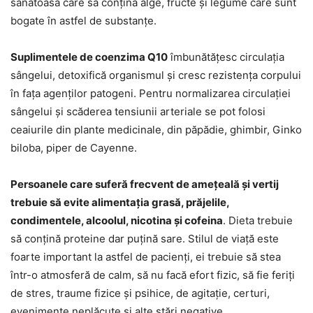
sănătoasă care să conțină alge, fructe și legume care sunt
bogate în astfel de substanțe.
Suplimentele de coenzima Q10
îmbunătățesc circulația
sângelui, detoxifică organismul și cresc rezistența corpului
în fața agenților patogeni. Pentru normalizarea circulației
sângelui și scăderea tensiunii arteriale se pot folosi
ceaiurile din plante medicinale, din păpădie, ghimbir, Ginko
biloba, piper de Cayenne.
Persoanele care suferă frecvent de amețeală și vertij
trebuie să evite alimentația grasă, prăjelile,
condimentele, alcoolul, nicotina și cofeina
. Dieta trebuie
să conțină proteine dar puțină sare. Stilul de viață este
foarte important la astfel de pacienți, ei trebuie să stea
într-o atmosferă de calm, să nu facă efort fizic, să fie feriți
de stres, traume fizice și psihice, de agitație, certuri,
evenimente neplăcute și alte stări negative.