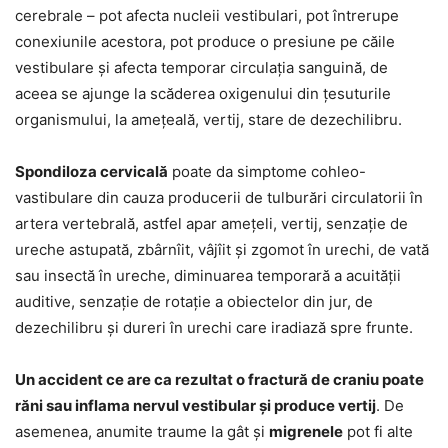
cerebrale – pot afecta nucleii vestibulari, pot întrerupe
conexiunile acestora, pot produce o presiune pe căile
vestibulare și afecta temporar circulația sanguină, de
aceea se ajunge la scăderea oxigenului din țesuturile
organismului, la amețeală, vertij, stare de dezechilibru.
Spondiloza cervicală
poate da simptome cohleo-
vastibulare din cauza producerii de tulburări circulatorii în
artera vertebrală, astfel apar amețeli, vertij, senzație de
ureche astupată, zbârnîit, vâjîit și zgomot în urechi, de vată
sau insectă în ureche, diminuarea temporară a acuității
auditive, senzație de rotație a obiectelor din jur, de
dezechilibru și dureri în urechi care iradiază spre frunte.
Un accident ce are ca rezultat o fractură de craniu poate
răni sau inflama nervul vestibular și produce vertij
. De
asemenea, anumite traume la gât și
migrenele
pot fi alte