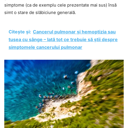
simptome (ca de exemplu cele prezentate mai sus) însă
simt o stare de slăbiciune generală.
Citește și:
Cancerul pulmonar și hemoptizia sau
tusea cu sânge – Iată tot ce trebuie să știi despre
simptomele cancerului pulmonar