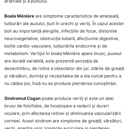
arteriale și a pulsului.
Boala Ménière
are simptome caracteristice de amețeală,
tulburări ale auzului, țiuit în urechi și vertij. În cazul acestei
boli au importanță alergiile, infecțiile de focar, distoniile
neurovegetative, obstrucția tubară, afecțiunile digestive,
bolile cardio-vasculare, tulburările endocrine și de
metabolism. Vertijul în boala Ménière apare brusc, puseul
are durată variabilă, este prezentă senzația de
dezechilibru, de rotire a obiectelor din jur, stările de greață
și vărsături, dorința și necesitatea de a sta culcat pentru a
nu cădea jos, însă nu se produce pierderea cunoștinței.
Sindromul Cogan
poate produce vertij și este un atac
brusc de fotofobie, de încețoșare a vederii și dureri
oculare, prin afectarea retinei și diminuarea vascularizării
corneei. Acest sindrom are simptome de greață, vărsături,
vertij, apariția unor zgomote auriculare și pierderea