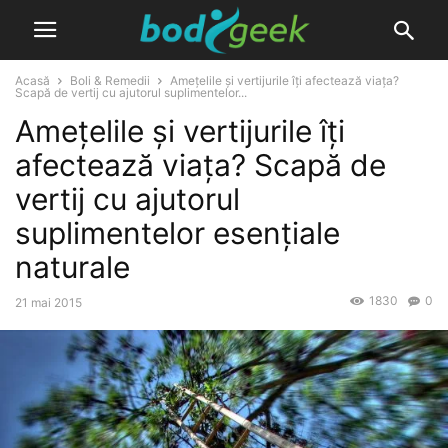
Acasă
Boli & Remedii
Amețelile și vertijurile îți afectează viața?
Scapă de vertij cu ajutorul suplimentelor...
Amețelile și vertijurile îți
afectează viața? Scapă de
vertij cu ajutorul
suplimentelor esențiale
naturale
1830
0
21 mai 2015