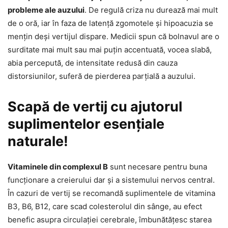
probleme ale auzului
. De regulă criza nu durează mai mult
de o oră, iar în faza de latență zgomotele și hipoacuzia se
mențin deși vertijul dispare. Medicii spun că bolnavul are o
surditate mai mult sau mai puțin accentuată, vocea slabă,
abia percepută, de intensitate redusă din cauza
distorsiunilor, suferă de pierderea parțială a auzului.
Scapă de vertij cu ajutorul
suplimentelor esențiale
naturale!
Vitaminele din complexul B
sunt necesare pentru buna
funcționare a creierului dar și a sistemului nervos central.
În cazuri de vertij se recomandă suplimentele de vitamina
B3, B6, B12, care scad colesterolul din sânge, au efect
benefic asupra circulației cerebrale, îmbunătățesc starea