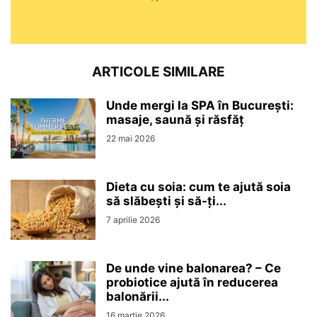
ARTICOLE SIMILARE
Unde mergi la SPA în București:
masaje, saună și răsfăț
22 mai 2026
Dieta cu soia: cum te ajută soia
să slăbești și să-ți...
7 aprilie 2026
De unde vine balonarea? – Ce
probiotice ajută în reducerea
balonării...
16 martie 2026