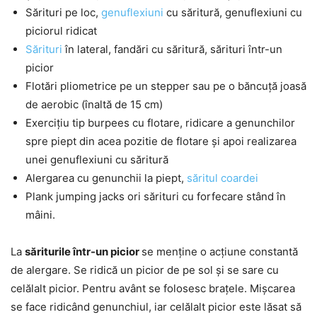
Sărituri pe loc,
genuflexiuni
cu săritură, genuflexiuni cu
piciorul ridicat
Sărituri
în lateral, fandări cu săritură, sărituri într-un
picior
Flotări pliometrice pe un stepper sau pe o băncuță joasă
de aerobic (înaltă de 15 cm)
Exercițiu tip burpees cu flotare, ridicare a genunchilor
spre piept din acea pozitie de flotare și apoi realizarea
unei genuflexiuni cu săritură
Alergarea cu genunchii la piept,
săritul coardei
Plank jumping jacks ori sărituri cu forfecare stând în
mâini.
La
săriturile într-un picior
se menține o acțiune constantă
de alergare. Se ridică un picior de pe sol și se sare cu
celălalt picior. Pentru avânt se folosesc brațele. Mișcarea
se face ridicând genunchiul, iar celălalt picior este lăsat să