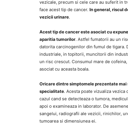
vezicale, precum si cele care au suferit in t
face acest tip de cancer.
In general, riscul d
vezicii urinare
.
Acest tip de cancer este asociat cu expun
aparitia tumorilor
. Astfel fumatorii au un r
datorita carcinogenilor din fumul de tigar
industriale, in topitorii, muncitorii din indust
un risc crescut. Consumul mare de cofeina, d
asociat cu aceasta boala.
Oricare dintre simptomele prezentate mai 
specialitate
. Acesta poate vizualiza vezica c
cazul cand se detecteaza o tumora, medicul 
apoi o examineaza in laborator. De asemenea 
sangelui, radiografii ale vezicii, rinichilor, 
tumoarea si dimensiunea ei.