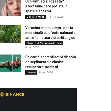
Ochi umflați și roșeață?
Afecțiunile care pot sta în
spatele acestor...
11 mai 2026
Boli & Remedii
Veronica chamaedrys: planta
medicinală cu efecte calmante,
antiinflamatoare și antifungice
Naturist & Plante medicinale
8 mai 2026
Ce caută sportivii activi dincolo
de suplimentele clasice:
recuperare, somn și...
8 mai 2026
Diverse