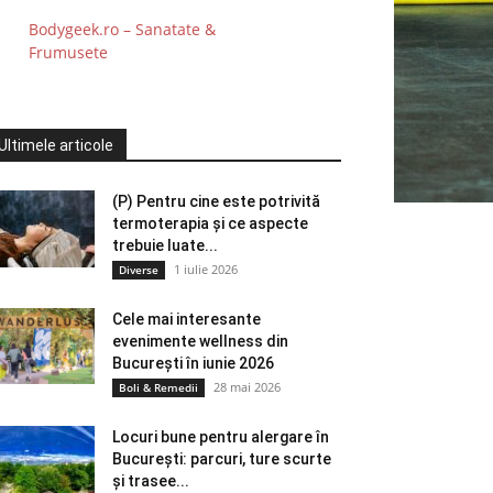
Bodygeek.ro – Sanatate &
Frumusete
Ultimele articole
(P) Pentru cine este potrivită
termoterapia și ce aspecte
trebuie luate...
1 iulie 2026
Diverse
Cele mai interesante
evenimente wellness din
București în iunie 2026
28 mai 2026
Boli & Remedii
Locuri bune pentru alergare în
București: parcuri, ture scurte
și trasee...