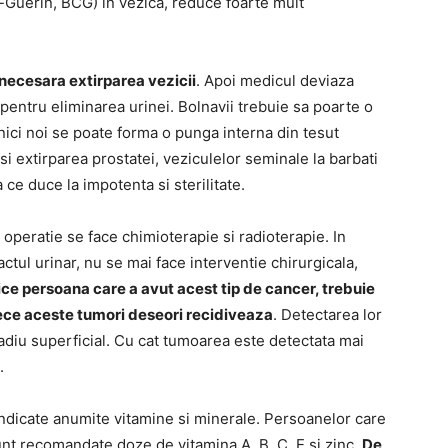
e-Guerin, BCG) in vezica, reduce foarte mult
 necesara extirparea vezicii
. Apoi medicul deviaza
pentru eliminarea urinei. Bolnavii trebuie sa poarte o
nici noi se poate forma o punga interna din tesut
 si extirparea prostatei, veziculelor seminale la barbati
ce duce la impotenta si sterilitate.
 operatie se face chimioterapie si radioterapie. In
ctul urinar, nu se mai face interventie chirurgicala,
ice persoana care a avut acest tip de cancer, trebuie
ece aceste tumori deseori recidiveaza
. Detectarea lor
tadiu superficial. Cu cat tumoarea este detectata mai
.
indicate anumite vitamine si minerale. Persoanelor care
nt recomandate doze de vitamina A, B, C, E si zinc.
De