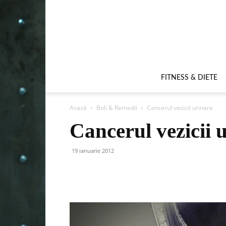
FITNESS & DIETE
Acasă
Boli & Remedii
Cancerul vezicii urinare
Cancerul vezicii 
19 ianuarie 2012