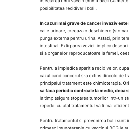
injectarea unui vaccin (numit bacil Calmett
posibilitatea recidivarii bolii.
In cazuri mai grave de cancer invaziv este
caile urinare, creeaza o deschidere (stoma) 
punga externa pentru urina. Astazi, prin teh
intestinal. Extirparea vezicii implica deseori
si a organelor reproducatoare la femei, ceea 
Pentru a impiedica aparitia recidivelor, dupa
cazul cand cancerul s-a extins dincolo de tra
principalul tratament este chimioterapia.
Or
sa faca periodic controale la medic, deoar
la timp asigura stoparea tumorilor intr-un s
repede, cu atat tratamentul va fi mai eficient
Pentru tratamentul si prevenirea bolii sunt 
primesc imunoterapie cu vaccinul BCG le su