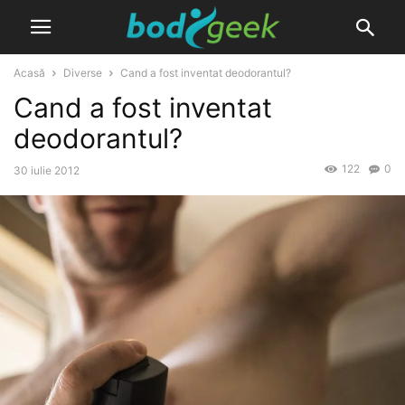
Acasă
Diverse
Cand a fost inventat deodorantul?
Cand a fost inventat
deodorantul?
122
0
30 iulie 2012