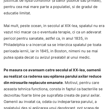
justificat de lipsa conditiilor (a bailor publice sau private),
pentru cea mai mare parte a populatiei, si de gradul de
educatie limitat.
Mai mult, peste ocean, in secolul al XIX-lea, spalatul nu era
vazut nici macar ca o eventuala terapie, ci ca un adevarat
pericol pentru sanatate, astfel ca, in anul 1835, in
Philadelphia s-a incercat sa se interzica spalatul pe toata
perioada iernii, iar in 1845, in Boston, nimeni nu se mai
putea spala decat cu avizul prealabil al unui medic.
Pe masura ce avansam catre secolul al XX-lea, oamenii
au realizat ca raderea sau epilarea parului axilar reduce
din mirosurile neplacute emanate
. Motivul, pentru care
aceasta tehnica functiona, consta in faptul ca bacteriile se
dezvoltau foarte bine pe suprafata creata de parul axilar.
Oamenii au invatat ca, odata cu indepartarea parului, a
spalatului des si aplicarea unui deodorant, pot scapa de