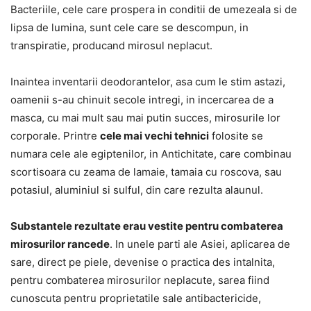
Bacteriile, cele care prospera in conditii de umezeala si de
lipsa de lumina, sunt cele care se descompun, in
transpiratie, producand mirosul neplacut.
Inaintea inventarii deodorantelor, asa cum le stim astazi,
oamenii s-au chinuit secole intregi, in incercarea de a
masca, cu mai mult sau mai putin succes, mirosurile lor
corporale. Printre
cele mai vechi tehnici
folosite se
numara cele ale egiptenilor, in Antichitate, care combinau
scortisoara cu zeama de lamaie, tamaia cu roscova, sau
potasiul, aluminiul si sulful, din care rezulta alaunul.
Substantele rezultate erau vestite pentru combaterea
mirosurilor rancede
. In unele parti ale Asiei, aplicarea de
sare, direct pe piele, devenise o practica des intalnita,
pentru combaterea mirosurilor neplacute, sarea fiind
cunoscuta pentru proprietatile sale antibactericide,