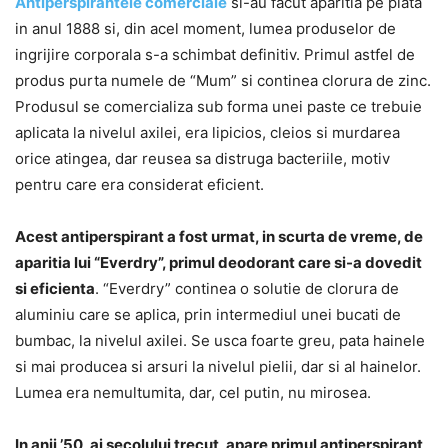
Antiperspirantele comerciale
si-au facut aparitia pe piata
in anul 1888 si, din acel moment, lumea produselor de
ingrijire corporala s-a schimbat definitiv. Primul astfel de
produs purta numele de “Mum” si continea clorura de zinc.
Produsul se comercializa sub forma unei paste ce trebuie
aplicata la nivelul axilei, era lipicios, cleios si murdarea
orice atingea, dar reusea sa distruga bacteriile, motiv
pentru care era considerat eficient.
Acest antiperspirant a fost urmat, in scurta de vreme, de
aparitia lui “Everdry”, primul deodorant care si-a dovedit
si eficienta
. “Everdry” continea o solutie de clorura de
aluminiu care se aplica, prin intermediul unei bucati de
bumbac, la nivelul axilei. Se usca foarte greu, pata hainele
si mai producea si arsuri la nivelul pielii, dar si al hainelor.
Lumea era nemultumita, dar, cel putin, nu mirosea.
In anii ’50, ai secolului trecut, apare primul antiperspirant