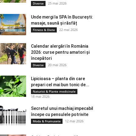
25 mai 2026
Diverse
Unde mergi la SPA în București:
masaje, saună și răsfăț
22 mai 2026
Fitness & Diete
Calendar alergări în România
2026: curse pentru amatori și
începători
20 mai 2026
Diverse
Lipicioasa – planta din care
prepari cel mai bun tonic de...
Naturist & Plante medicinale
18 mai 2026
Secretul unui machiaj impecabil
începe cu pensulele potrivite
12 mai 2026
Moda & Frumusete