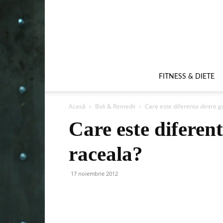
FITNESS & DIETE
Acasă
Boli & Remedii
Care este diferenta dintre gr
Care este diferent
raceala?
17 noiembrie 2012