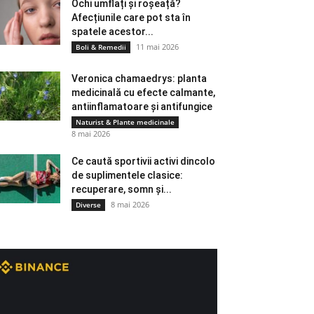
Ochi umflați și roșeață?
Afecțiunile care pot sta în
spatele acestor...
11 mai 2026
Boli & Remedii
Veronica chamaedrys: planta
medicinală cu efecte calmante,
antiinflamatoare și antifungice
Naturist & Plante medicinale
8 mai 2026
Ce caută sportivii activi dincolo
de suplimentele clasice:
recuperare, somn și...
8 mai 2026
Diverse