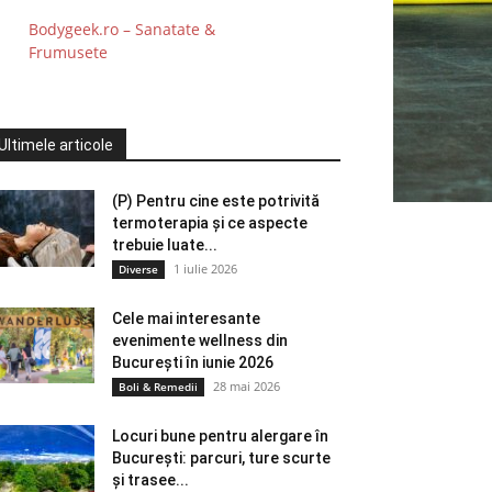
Bodygeek.ro – Sanatate &
Frumusete
Ultimele articole
(P) Pentru cine este potrivită
termoterapia și ce aspecte
trebuie luate...
1 iulie 2026
Diverse
Cele mai interesante
evenimente wellness din
București în iunie 2026
28 mai 2026
Boli & Remedii
Locuri bune pentru alergare în
București: parcuri, ture scurte
și trasee...