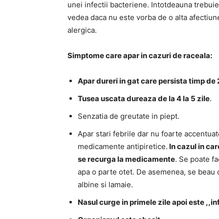
unei infectii bacteriene. Intotdeauna trebu
vedea daca nu este vorba de o alta afectiune
alergica.
Simptome care apar in cazuri de raceala:
Apar dureri in gat care persista timp de 
Tusea uscata dureaza de la 4 la 5 zile
.
Senzatia de greutate in piept.
Apar stari febrile dar nu foarte accentu
medicamente antipiretice.
In cazul in ca
se recurga la medicamente
. Se poate f
apa o parte otet. De asemenea, se beau c
albine si lamaie.
Nasul curge in primele zile apoi este ,,i