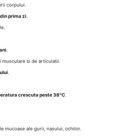
rii corpului.
din prima zi
.
le.
ani
.
 musculare si de articulatii.
ului
.
peratura crescuta peste 38ºC
.
e mucoase ale gurii, nasului, ochilor.