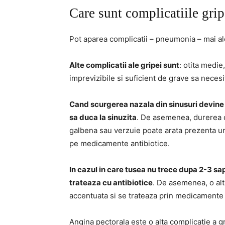
Care sunt complicatiile grip
Pot aparea complicatii – pneumonia – mai ales
Alte complicatii ale gripei sunt
: otita medie
imprevizibile si suficient de grave sa necesi
Cand scurgerea nazala din sinusuri devine 
sa duca la sinuzita
. De asemenea, durerea d
galbena sau verzuie poate arata prezenta une
pe medicamente antibiotice.
In cazul in care tusea nu trece dupa 2-3 sap
trateaza cu antibiotice
. De asemenea, o alt
accentuata si se trateaza prin medicamente br
Angina pectorala este o alta complicatie a gr