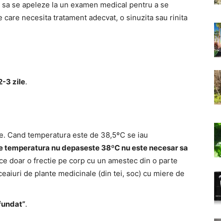
ie sa se apeleze la un examen medical pentru a se
 care necesita tratament adecvat, o sinuzita sau rinita
2-3 zile
.
ate. Cand temperatura este de 38,5ºC se iau
re temperatura nu depaseste 38ºC nu este necesar sa
ace doar o frectie pe corp cu un amestec din o parte
eaiuri de plante medicinale (din tei, soc) cu miere de
nfundat”
.