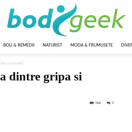
BOLI & REMEDII
NATURIST
MODA & FRUMUSETE
DIVE
BodyGeek
ipa si raceala?
a dintre gripa si
164
0