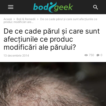
Acasă
Boli & Remedii
De ce cade părul și care sunt afecțiunile ce
produc modificări ale...
De ce cade părul și care sunt
afecțiunile ce produc
modificări ale părului?
750
0
13 decembrie 2014