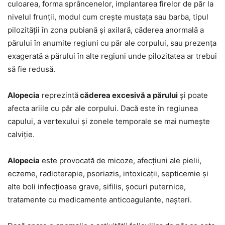
culoarea, forma sprâncenelor, implantarea firelor de păr la
nivelul frunții, modul cum crește mustața sau barba, tipul
pilozității în zona pubiană și axilară, căderea anormală a
părului în anumite regiuni cu păr ale corpului, sau prezența
exagerată a părului în alte regiuni unde pilozitatea ar trebui
să fie redusă.
Alopecia
reprezintă
căderea excesivă a părului
și poate
afecta ariile cu păr ale corpului. Dacă este în regiunea
capului, a vertexului și zonele temporale se mai numește
calviție.
Alopecia
este provocată de micoze, afecțiuni ale pielii,
eczeme, radioterapie, psoriazis, intoxicații, septicemie și
alte boli infecțioase grave, sifilis, șocuri puternice,
tratamente cu medicamente anticoagulante, nașteri.