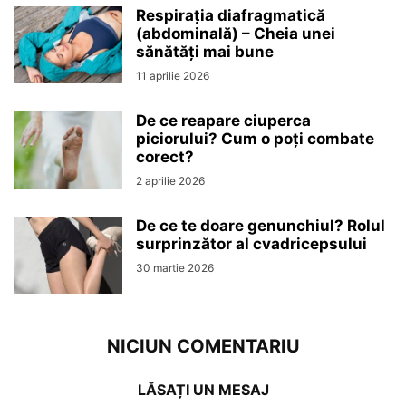
Respirația diafragmatică
(abdominală) – Cheia unei
sănătăți mai bune
11 aprilie 2026
De ce reapare ciuperca
piciorului? Cum o poți combate
corect?
2 aprilie 2026
De ce te doare genunchiul? Rolul
surprinzător al cvadricepsului
30 martie 2026
NICIUN COMENTARIU
LĂSAȚI UN MESAJ