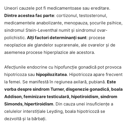
Uneori cauzele pot fi medicamentoase sau ereditare.
Dintre acestea fac parte
: cortizonul, testosteronul,
medicamentele anabolizante, menopauza, șocurile psihice,
sindromul Stein-Leventhal numit și sindromul ovar-
polichistic.
Alți factori determinanți sunt
: procese
neoplazice ale glandelor suprarenale, ale ovarelor și de
asemenea procese hiperplazice ale acestora.
Afecțiunile endocrine cu hipofuncție gonadică pot provoca
hipotricoza sau
hipopilozitatea
. Hipotricoza apare frecvent
la femei. Se manifestă în regiunea axilară, pubiană.
Este
vorba despre sindrom Turner, disgenezie gonadică, boala
Addison, feminizare testiculară, hipotiroidism, sindrom
Simonds, hipertiroidism
. Din cauza unei insuficiențe a
celulelor interstițiale Leyding, boala hipotricoză se
dezvoltă și la bărbați.