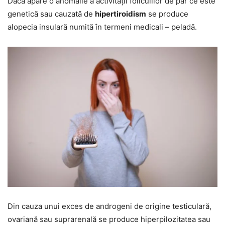
Dacă apare o anomalie a activității foliculilor de păr ce este
genetică sau cauzată de
hipertiroidism
se produce
alopecia insulară numită în termeni medicali – peladă.
Din cauza unui exces de androgeni de origine testiculară,
ovariană sau suprarenală se produce hiperpilozitatea sau