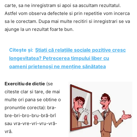
carte, sa ne inregistram si apoi sa ascultam rezultatul.
Astfel vom observa defectele si prin repetitie vom incerca
sa le corectam. Dupa mai multe recitiri si inregistrari se va
ajunge la un rezultat foarte bun.
Citește și:
Știați că relațiile sociale pozitive cresc
longevitatea? Petrecerea timpului liber cu
oameni prietenoși ne menține sănătatea
Exercitiu de dictie
(se
citeste clar si tare, de mai
multe ori pana se obtine o
pronuntie corecta): bra-
bre-bri-bro-bru-bră-brî
sau vra-vre-vri-vru-vră-
vrâ.