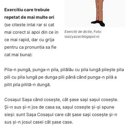
Exercitiu care trebuie
repetat de mai multe ori
(se citeste intai rar si cat
mai corect si apoi din ce in
Exercitii de dictie, Foto:
issizyazar.blogspot.ro
ce mai rapid, dar cu grija
pentru ca pronuntia sa fie
cat mai buna):
Pila-n pungă, punga-n pila, pilălău cu pila lungă pileşte pila
pili cu pila lungă pe dunga pili până când punga-n pilă a
pilit pila pilită-n dungă.
Cosaşul Saşa când coseşte, cât şase saşi saşul coseşte.
Şi-n sus şi-n jos de casa sa, saşul coseşte şi-şi spune
sieşi: sunt Saşa Cosaşul care cât şase saşi coseşte şi-n
sus şi-n josul casei cât şase case.