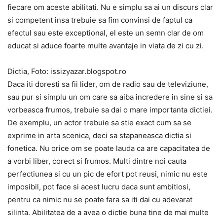
fiecare om aceste abilitati. Nu e simplu sa ai un discurs clar
si competent insa trebuie sa fim convinsi de faptul ca
efectul sau este exceptional, el este un semn clar de om
educat si aduce foarte multe avantaje in viata de zi cu zi.
Dictia, Foto: issizyazar.blogspot.ro
Daca iti doresti sa fii lider, om de radio sau de televiziune,
sau pur si simplu un om care sa aiba incredere in sine si sa
vorbeasca frumos, trebuie sa dai o mare importanta dictiei.
De exemplu, un actor trebuie sa stie exact cum sa se
exprime in arta scenica, deci sa stapaneasca dictia si
fonetica. Nu orice om se poate lauda ca are capacitatea de
a vorbi liber, corect si frumos. Multi dintre noi cauta
perfectiunea si cu un pic de efort pot reusi, nimic nu este
imposibil, pot face si acest lucru daca sunt ambitiosi,
pentru ca nimic nu se poate fara sa iti dai cu adevarat
silinta. Abilitatea de a avea o dictie buna tine de mai multe