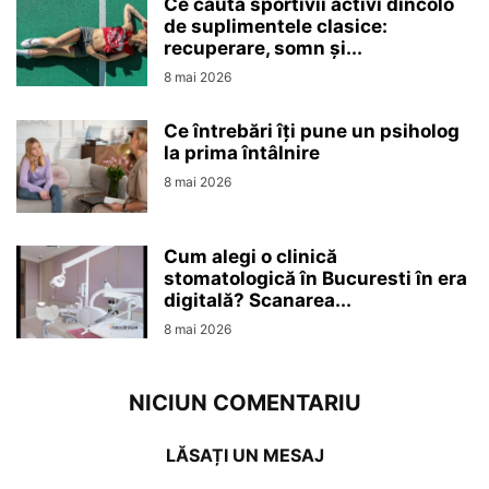
Ce caută sportivii activi dincolo
de suplimentele clasice:
recuperare, somn și...
8 mai 2026
Ce întrebări îți pune un psiholog
la prima întâlnire
8 mai 2026
Cum alegi o clinică
stomatologică în Bucuresti în era
digitală? Scanarea...
8 mai 2026
NICIUN COMENTARIU
LĂSAȚI UN MESAJ