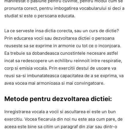
manifestat o pasiune pentru cuvinte, pentru modul cum se
pronunta corect, pentru imbogatirea vocabularului si deci a
studiat si este o persoana educata.
La ce serveste insa dictia corecta, sau un curs de dictie?
Prin educarea vocii sau dezvoltarea dictiei o persoana
reuseste sa se exprime in armonie cu tot ce o inconjoara.
Ea trebuie sa dobandeasca cunostintele necesare astfel
incat sa redescopere un echilibru reinnoit intre respiratie,
corp si emisia vocala. Prin exercitii destul de usoare va
reusi sa-si imbunatateasca capacitatea de a se exprima, va
avea vocea mai armonioasa si mai convingatoare.
Metode pentru dezvoltarea dictiei:
Inregistrarea vocala a vocii si ascultarea ei este un bun
exercitiu. Vocea fiecaruia din noi nu este asa cum pare, de
aceea este bine sa citim un paragraf din ziar sau dintr-o