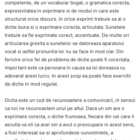
competente, de un vocabular bogat, o gramatica corecta,
expresivitatea in exprimare si de modul in care este
structurat orice discurs. In orice exprimi trebuie sa ai o
dictie buna si o exprimare corecta, articulata. Sunetele
trebuie sa fie exprimate corect, accentuate. De multe ori
articularea gresita a sunetelor se datoreaza aparatului
vocal si astfel pronuntia lor nu se face in mod clar. Din
fericire orice fel de problema de dictie poate fi corectata,
important este ca persoana in cauza sa isi doreasca cu
adevarat acest lucru. In acest scop ea poate face exercitii
de dictie in mod regulat.
Dictia este un cod de recunoastere a comunicarii, in sensul
ca noi ne recunoastem unul pe altul. Daca un om are o
exprimare corecta, o dictie frumoasa, fiecare din cei care il
asculta va sti ca acel om a avut o preocupare in acest sens,
a fost interesat sa-si aprofundeze cunostintele, a