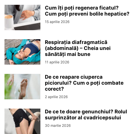
Cum îți poți regenera ficatul?
Cum poți preveni bolile hepatice?
15 aprilie 2026
Respirația diafragmatică
(abdominală) – Cheia unei
sănătăți mai bune
11 aprilie 2026
De ce reapare ciuperca
piciorului? Cum o poți combate
corect?
2 aprilie 2026
De ce te doare genunchiul? Rolul
surprinzător al cvadricepsului
30 martie 2026