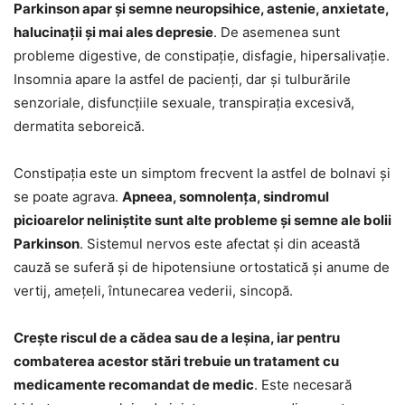
Parkinson apar și semne neuropsihice, astenie, anxietate,
halucinații și mai ales depresie
. De asemenea sunt
probleme digestive, de constipație, disfagie, hipersalivație.
Insomnia apare la astfel de pacienți, dar și tulburările
senzoriale, disfuncțiile sexuale, transpirația excesivă,
dermatita seboreică.
Constipația este un simptom frecvent la astfel de bolnavi și
se poate agrava.
Apneea, somnolența, sindromul
picioarelor neliniștite sunt alte probleme și semne ale bolii
Parkinson
. Sistemul nervos este afectat și din această
cauză se suferă și de hipotensiune ortostatică și anume de
vertij, amețeli, întunecarea vederii, sincopă.
Crește riscul de a cădea sau de a leșina, iar pentru
combaterea acestor stări trebuie un tratament cu
medicamente recomandat de medic
. Este necesară