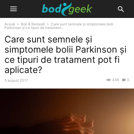
Acasă
Boli & Remedii
Care sunt semnele și simptomele bolii
Parkinson și ce tipuri de tratament...
Care sunt semnele și
simptomele bolii Parkinson și
ce tipuri de tratament pot fi
aplicate?
448
0
5 august 2017