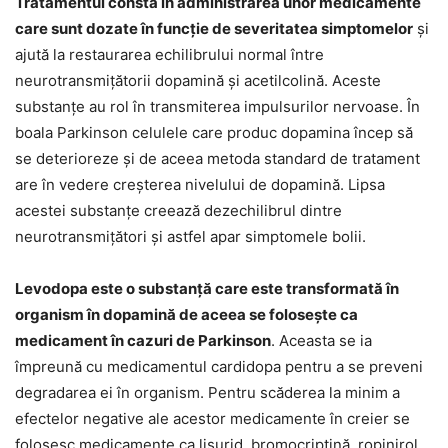
Tratamentul constă în administrarea unor medicamente
care sunt dozate în funcție de severitatea simptomelor
și
ajută la restaurarea echilibrului normal între
neurotransmițătorii dopamină și acetilcolină. Aceste
substanțe au rol în transmiterea impulsurilor nervoase. În
boala Parkinson celulele care produc dopamina încep să
se deterioreze și de aceea metoda standard de tratament
are în vedere creșterea nivelului de dopamină. Lipsa
acestei substanțe creează dezechilibrul dintre
neurotransmițători și astfel apar simptomele bolii.
Levodopa este o substanță care este transformată în
organism în dopamină de aceea se folosește ca
medicament în cazuri de Parkinson
. Aceasta se ia
împreună cu medicamentul cardidopa pentru a se preveni
degradarea ei în organism. Pentru scăderea la minim a
efectelor negative ale acestor medicamente în creier se
folosesc medicamente ca lisurid, bromocriptină, ropinirol