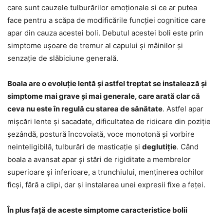
care sunt cauzele tulburărilor emoționale si ce ar putea
face pentru a scăpa de modificările funcției cognitice care
apar din cauza acestei boli. Debutul acestei boli este prin
simptome ușoare de tremur al capului și mâinilor și
senzație de slăbiciune generală.
Boala are o evoluție lentă și astfel treptat se instalează și
simptome mai grave și mai generale, care arată clar că
ceva nu este în regulă cu starea de sănătate
. Astfel apar
mișcări lente și sacadate, dificultatea de ridicare din poziție
șezândă, postură încovoiată, voce monotonă și vorbire
neinteligibilă, tulburări de masticație și
deglutiție
. Când
boala a avansat apar și stări de rigiditate a membrelor
superioare și inferioare, a trunchiului, menținerea ochilor
ficși, fără a clipi, dar și instalarea unei expresii fixe a feței.
În plus față de aceste simptome caracteristice bolii