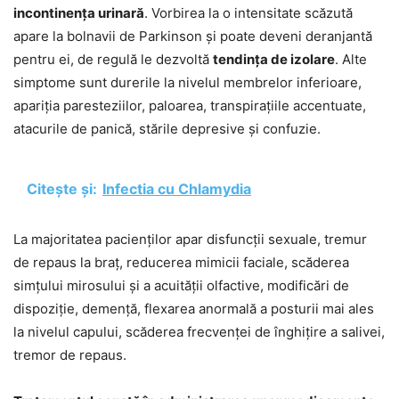
incontinența urinară
. Vorbirea la o intensitate scăzută
apare la bolnavii de Parkinson și poate deveni deranjantă
pentru ei, de regulă le dezvoltă
tendința de izolare
. Alte
simptome sunt durerile la nivelul membrelor inferioare,
apariția paresteziilor, paloarea, transpirațiile accentuate,
atacurile de panică, stările depresive și confuzie.
Citește și:
Infectia cu Chlamydia
La majoritatea pacienților apar disfuncții sexuale, tremur
de repaus la braț, reducerea mimicii faciale, scăderea
simțului mirosului și a acuității olfactive, modificări de
dispoziție, demență, flexarea anormală a posturii mai ales
la nivelul capului, scăderea frecvenței de înghițire a salivei,
tremor de repaus.