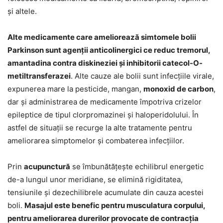
și altele.
Alte medicamente care ameliorează simtomele bolii
Parkinson sunt agenții anticolinergici ce reduc tremorul,
amantadina contra diskineziei și inhibitorii catecol-O-
metiltransferazei
. Alte cauze ale bolii sunt infecțiile virale,
expunerea mare la pesticide, mangan,
monoxid de carbon
,
dar și administrarea de medicamente împotriva crizelor
epileptice de tipul clorpromazinei și haloperidolului. În
astfel de situații se recurge la alte tratamente pentru
ameliorarea simptomelor și combaterea infecțiilor.
Prin
acupunctură
se îmbunătățește echilibrul energetic
de-a lungul unor meridiane, se elimină rigiditatea,
tensiunile și dezechilibrele acumulate din cauza acestei
boli.
Masajul este benefic pentru musculatura corpului,
pentru ameliorarea durerilor provocate de contracția