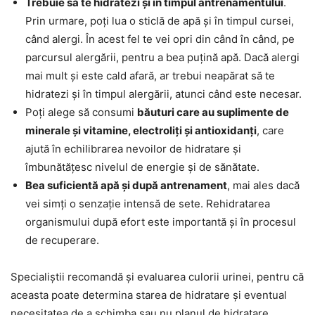
Trebuie să te hidratezi și în timpul antrenamentului
.
Prin urmare, poți lua o sticlă de apă și în timpul cursei,
când alergi. În acest fel te vei opri din când în când, pe
parcursul alergării, pentru a bea puțină apă. Dacă alergi
mai mult și este cald afară, ar trebui neapărat să te
hidratezi și în timpul alergării, atunci când este necesar.
Poți alege să consumi
băuturi care au suplimente de
minerale și vitamine, electroliți și antioxidanți
, care
ajută în echilibrarea nevoilor de hidratare și
îmbunătățesc nivelul de energie și de sănătate.
Bea suficientă apă și după antrenament
, mai ales dacă
vei simți o senzație intensă de sete. Rehidratarea
organismului după efort este importantă și în procesul
de recuperare.
Specialiștii recomandă și evaluarea culorii urinei, pentru că
aceasta poate determina starea de hidratare și eventual
necesitatea de a schimba sau nu planul de hidratare.