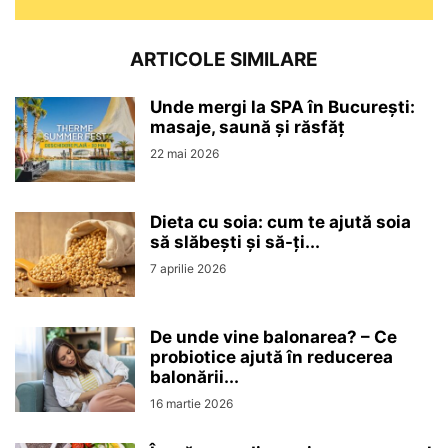
ARTICOLE SIMILARE
Unde mergi la SPA în București:
masaje, saună și răsfăț
22 mai 2026
Dieta cu soia: cum te ajută soia
să slăbești și să-ți...
7 aprilie 2026
De unde vine balonarea? – Ce
probiotice ajută în reducerea
balonării...
16 martie 2026