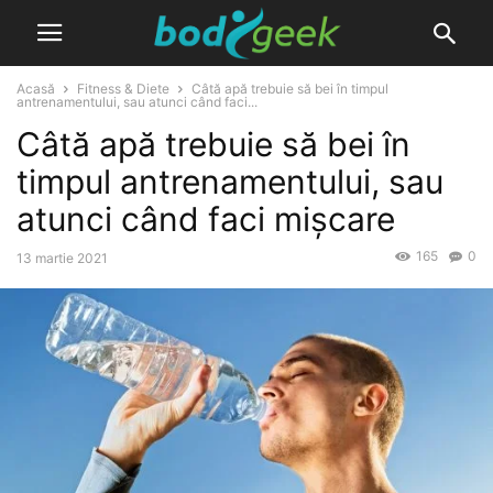
Acasă
Fitness & Diete
Câtă apă trebuie să bei în timpul
antrenamentului, sau atunci când faci...
Câtă apă trebuie să bei în
timpul antrenamentului, sau
atunci când faci mișcare
165
0
13 martie 2021