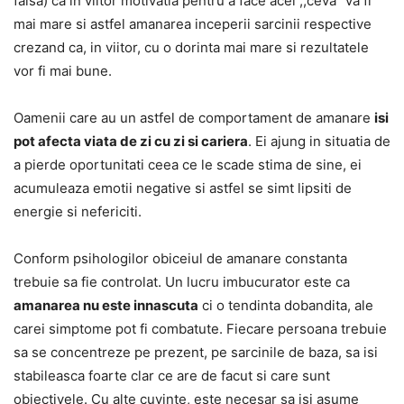
falsa) ca in viitor motivatia pentru a face acel ,,ceva” va fi
mai mare si astfel amanarea inceperii sarcinii respective
crezand ca, in viitor, cu o dorinta mai mare si rezultatele
vor fi mai bune.
Oamenii care au un astfel de comportament de amanare
isi
pot afecta viata de zi cu zi si cariera
. Ei ajung in situatia de
a pierde oportunitati ceea ce le scade stima de sine, ei
acumuleaza emotii negative si astfel se simt lipsiti de
energie si nefericiti.
Conform psihologilor obiceiul de amanare constanta
trebuie sa fie controlat. Un lucru imbucurator este ca
amanarea nu este innascuta
ci o tendinta dobandita, ale
carei simptome pot fi combatute. Fiecare persoana trebuie
sa se concentreze pe prezent, pe sarcinile de baza, sa isi
stabileasca foarte clar ce are de facut si care sunt
obiectivele. Cu alte cuvinte, este necesar sa isi asume