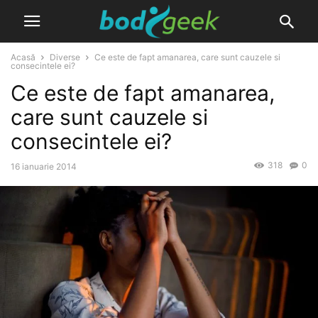
Acasă
Diverse
Ce este de fapt amanarea, care sunt cauzele si
consecintele ei?
Ce este de fapt amanarea,
care sunt cauzele si
consecintele ei?
318
0
16 ianuarie 2014