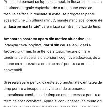
Prea multi oameni se lupta cu timpul, in fiecare zi, ei au un
sentiment negativ coplesitor de a transpune ceea ce
trebuie sa faca in realitate si astfel se pregatesc pentru
acea actiune ,,in ultimul minut”, manifestand acel
obicei de
a ,,lasa pe mai tarziu”
care ii face sa intre in criza de timp.
Amanarea poate sa apara din motive obiective
(se
intampla ceva inopinat)
dar si din cauza lenii, deci a
factorului uman
. In astfel de situatii, fiecare om are
tendinta de a apela la distorsiuni cognitive adecvate, de a
spune ca a ,,crezut ca era bine asa” pentru ca era mai
convenabil.
Greseala apare pentru ca este supraestimata cantitatea de
timp pentru a incepe o activitate si de asemenea
subestimata cantitatea de timp ce este necesara pentru a
termina acea activitate. Apare si convingerea (de multe ori