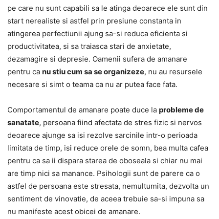
pe care nu sunt capabili sa le atinga deoarece ele sunt din
start nerealiste si astfel prin presiune constanta in
atingerea perfectiunii ajung sa-si reduca eficienta si
productivitatea, si sa traiasca stari de anxietate,
dezamagire si depresie. Oamenii sufera de amanare
pentru ca
nu stiu cum sa se organizeze
, nu au resursele
necesare si simt o teama ca nu ar putea face fata.
Comportamentul de amanare poate duce la
probleme de
sanatate
, persoana fiind afectata de stres fizic si nervos
deoarece ajunge sa isi rezolve sarcinile intr-o perioada
limitata de timp, isi reduce orele de somn, bea multa cafea
pentru ca sa ii dispara starea de oboseala si chiar nu mai
are timp nici sa manance. Psihologii sunt de parere ca o
astfel de persoana este stresata, nemultumita, dezvolta un
sentiment de vinovatie, de aceea trebuie sa-si impuna sa
nu manifeste acest obicei de amanare.