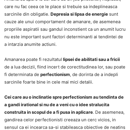
care nu fac ceea ce le place si trebuie sa indeplineasca
sarcinile din obligatie.
Depresia si lipsa de energie
sunt
cauze ale unui comportament de amanare, de asemenea
propriile aspiratii sau gandul inconstient ca un anumit lucru
nu este important sunt factori determinanti ai tendintei de
a intarzia anumite actiuni.
Amanarea poate fi rezultatul
lipsei de abilitati sau a fricii
de a lua decizii, fiind incert de corectitudinea lor, sau poate
fi determinata de
perfectionism
, de dorinta de a indepli
sarcinile foarte bine in cele mai mici detalii.
Cei care au o inclinatie spre perfectionism au tendinta de
a gandi irational si nu de a veni cu o idee stralucita
construita in scopul de a fi pusa in aplicare
. De asemenea,
gandirea celor perfectionisti creeaza un cerc vicios, in
sensul ca ei incearca sa-si stabileasca obiective de neatins