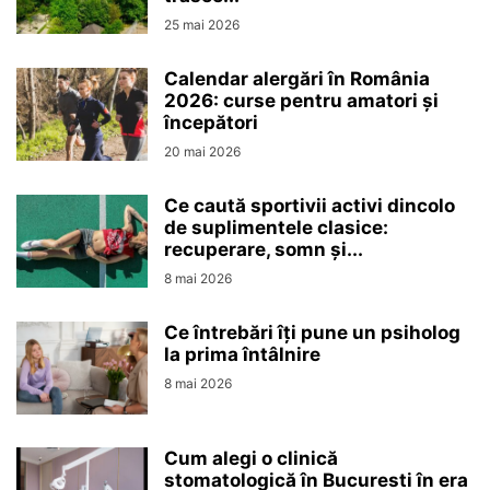
25 mai 2026
Calendar alergări în România
2026: curse pentru amatori și
începători
20 mai 2026
Ce caută sportivii activi dincolo
de suplimentele clasice:
recuperare, somn și...
8 mai 2026
Ce întrebări îți pune un psiholog
la prima întâlnire
8 mai 2026
Cum alegi o clinică
stomatologică în Bucuresti în era