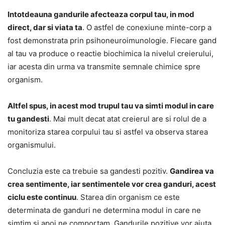
Intotdeauna gandurile afecteaza corpul tau, in mod
direct, dar si viata ta
. O astfel de conexiune minte-corp a
fost demonstrata prin psihoneuroimunologie. Fiecare gand
al tau va produce o reactie biochimica la nivelul creierului,
iar acesta din urma va transmite semnale chimice spre
organism.
Altfel spus, in acest mod trupul tau va simti modul in care
tu gandesti
. Mai mult decat atat creierul are si rolul de a
monitoriza starea corpului tau si astfel va observa starea
organismului.
Concluzia este ca trebuie sa gandesti pozitiv.
Gandirea va
crea sentimente, iar sentimentele vor crea ganduri, acest
ciclu este continuu
. Starea din organism ce este
determinata de ganduri ne determina modul in care ne
simtim si apoi ne comportam. Gandurile pozitive vor ajuta