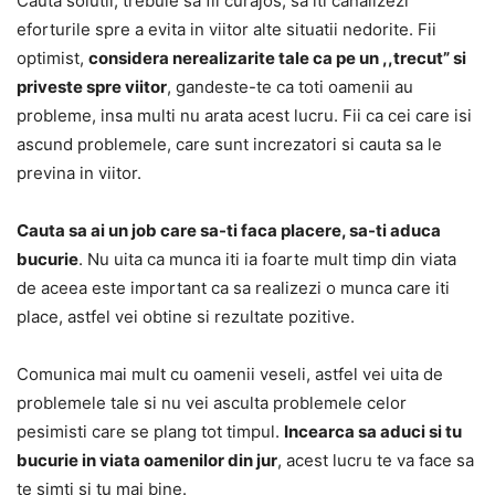
Cauta solutii, trebuie sa fii curajos, sa iti canalizezi
eforturile spre a evita in viitor alte situatii nedorite. Fii
optimist,
considera nerealizarite tale ca pe un ,,trecut” si
priveste spre viitor
, gandeste-te ca toti oamenii au
probleme, insa multi nu arata acest lucru. Fii ca cei care isi
ascund problemele, care sunt increzatori si cauta sa le
previna in viitor.
Cauta sa ai un job care sa-ti faca placere, sa-ti aduca
bucurie
. Nu uita ca munca iti ia foarte mult timp din viata
de aceea este important ca sa realizezi o munca care iti
place, astfel vei obtine si rezultate pozitive.
Comunica mai mult cu oamenii veseli, astfel vei uita de
problemele tale si nu vei asculta problemele celor
pesimisti care se plang tot timpul.
Incearca sa aduci si tu
bucurie in viata oamenilor din jur
, acest lucru te va face sa
te simti si tu mai bine.