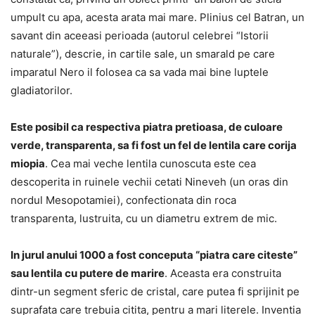
umpult cu apa, acesta arata mai mare. Plinius cel Batran, un
savant din aceeasi perioada (autorul celebrei “Istorii
naturale”), descrie, in cartile sale, un smarald pe care
imparatul Nero il folosea ca sa vada mai bine luptele
gladiatorilor.
Este posibil ca respectiva piatra pretioasa, de culoare
verde, transparenta, sa fi fost un fel de lentila care corija
miopia
. Cea mai veche lentila cunoscuta este cea
descoperita in ruinele vechii cetati Nineveh (un oras din
nordul Mesopotamiei), confectionata din roca
transparenta, lustruita, cu un diametru extrem de mic.
In jurul anului 1000 a fost conceputa “piatra care citeste”
sau lentila cu putere de marire
. Aceasta era construita
dintr-un segment sferic de cristal, care putea fi sprijinit pe
suprafata care trebuia citita, pentru a mari literele. Inventia