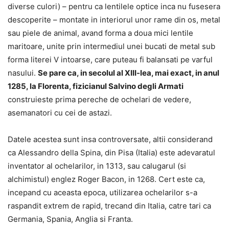
diverse culori) – pentru ca lentilele optice inca nu fusesera
descoperite – montate in interiorul unor rame din os, metal
sau piele de animal, avand forma a doua mici lentile
maritoare, unite prin intermediul unei bucati de metal sub
forma literei V intoarse, care puteau fi balansati pe varful
nasului.
Se pare ca, in secolul al XIII-lea, mai exact, in anul
1285, la Florenta, fizicianul Salvino degli Armati
construieste prima pereche de ochelari de vedere,
asemanatori cu cei de astazi.
Datele acestea sunt insa controversate, altii considerand
ca Alessandro della Spina, din Pisa (Italia) este adevaratul
inventator al ochelarilor, in 1313, sau calugarul (si
alchimistul) englez Roger Bacon, in 1268. Cert este ca,
incepand cu aceasta epoca, utilizarea ochelarilor s-a
raspandit extrem de rapid, trecand din Italia, catre tari ca
Germania, Spania, Anglia si Franta.