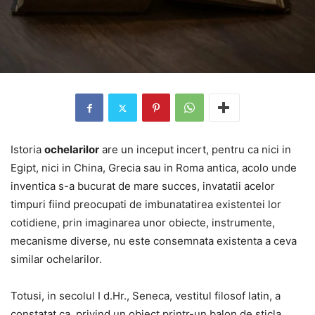
Istoria
ochelarilor
are un inceput incert, pentru ca nici in
Egipt, nici in China, Grecia sau in Roma antica, acolo unde
inventica s-a bucurat de mare succes, invatatii acelor
timpuri fiind preocupati de imbunatatirea existentei lor
cotidiene, prin imaginarea unor obiecte, instrumente,
mecanisme diverse, nu este consemnata existenta a ceva
similar ochelarilor.
Totusi, in secolul I d.Hr., Seneca, vestitul filosof latin, a
constatat ca, privind un obiect printr-un balon de sticla