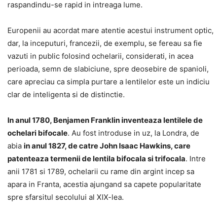
raspandindu-se rapid in intreaga lume.
Europenii au acordat mare atentie acestui instrument optic,
dar, la inceputuri, francezii, de exemplu, se fereau sa fie
vazuti in public folosind ochelarii, considerati, in acea
perioada, semn de slabiciune, spre deosebire de spanioli,
care apreciau ca simpla purtare a lentilelor este un indiciu
clar de inteligenta si de distinctie.
In anul 1780, Benjamen Franklin inventeaza lentilele de
ochelari bifocale
. Au fost introduse in uz, la Londra, de
abia
in anul 1827, de catre John Isaac Hawkins, care
patenteaza termenii de lentila bifocala si trifocala
. Intre
anii 1781 si 1789, ochelarii cu rame din argint incep sa
apara in Franta, acestia ajungand sa capete popularitate
spre sfarsitul secolului al XIX-lea.