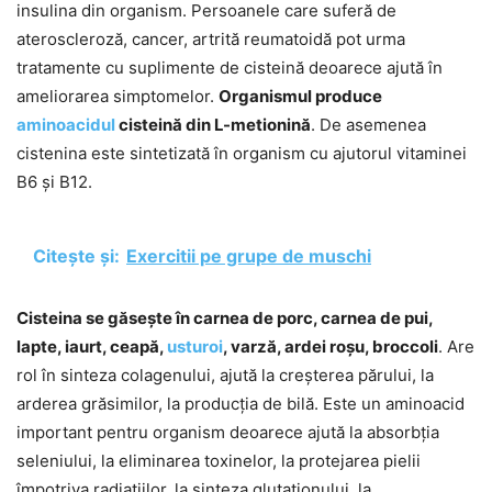
insulina din organism. Persoanele care suferă de
ateroscleroză, cancer, artrită reumatoidă pot urma
tratamente cu suplimente de cisteină deoarece ajută în
ameliorarea simptomelor.
Organismul produce
aminoacidul
cisteină din L-metionină
. De asemenea
cistenina este sintetizată în organism cu ajutorul vitaminei
B6 și B12.
Citește și:
Exercitii pe grupe de muschi
Cisteina se găsește în carnea de porc, carnea de pui,
lapte, iaurt, ceapă,
usturoi
, varză, ardei roșu, broccoli
. Are
rol în sinteza colagenului, ajută la creșterea părului, la
arderea grăsimilor, la producția de bilă. Este un aminoacid
important pentru organism deoarece ajută la absorbția
seleniului, la eliminarea toxinelor, la protejarea pielii
împotriva radiațiilor, la sinteza glutationului, la