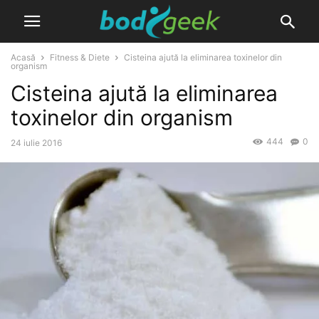
Acasă
Fitness & Diete
Cisteina ajută la eliminarea toxinelor din
organism
Cisteina ajută la eliminarea
toxinelor din organism
444
0
24 iulie 2016