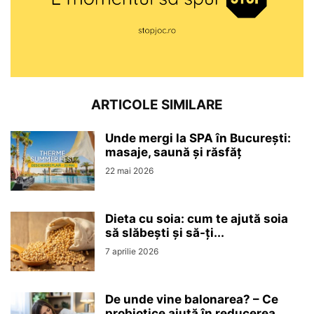
ARTICOLE SIMILARE
Unde mergi la SPA în București:
masaje, saună și răsfăț
22 mai 2026
Dieta cu soia: cum te ajută soia
să slăbești și să-ți...
7 aprilie 2026
De unde vine balonarea? – Ce
probiotice ajută în reducerea