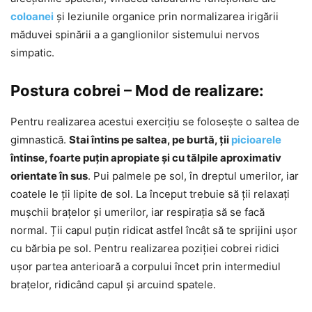
coloanei
și leziunile organice prin normalizarea irigării
măduvei spinării a a ganglionilor sistemului nervos
simpatic.
Postura cobrei – Mod de realizare:
Pentru realizarea acestui exercițiu se folosește o saltea de
gimnastică.
Stai întins pe saltea, pe burtă, ții
picioarele
întinse, foarte puțin apropiate și cu tălpile aproximativ
orientate în sus
. Pui palmele pe sol, în dreptul umerilor, iar
coatele le ții lipite de sol. La început trebuie să ții relaxați
mușchii brațelor și umerilor, iar respirația să se facă
normal. Ții capul puțin ridicat astfel încât să te sprijini ușor
cu bărbia pe sol. Pentru realizarea poziției cobrei ridici
ușor partea anterioară a corpului încet prin intermediul
brațelor, ridicând capul și arcuind spatele.