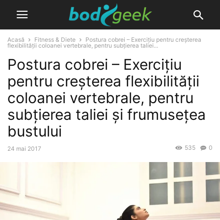
Acasă
Fitness & Diete
Postura cobrei – Exercițiu pentru creșterea
flexibilității coloanei vertebrale, pentru subțierea taliei...
Postura cobrei – Exercițiu
pentru creșterea flexibilității
coloanei vertebrale, pentru
subțierea taliei și frumusețea
bustului
535
0
24 mai 2017