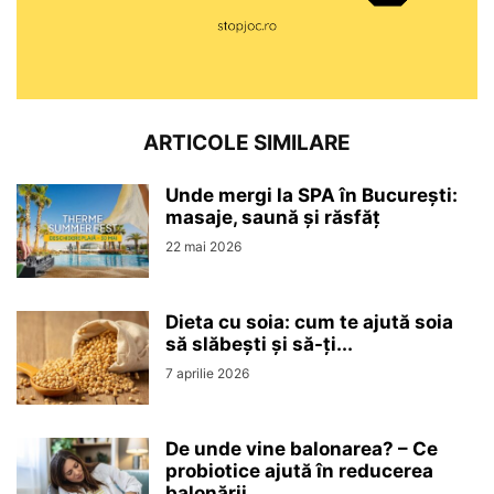
ARTICOLE SIMILARE
Unde mergi la SPA în București:
masaje, saună și răsfăț
22 mai 2026
Dieta cu soia: cum te ajută soia
să slăbești și să-ți...
7 aprilie 2026
De unde vine balonarea? – Ce
probiotice ajută în reducerea
balonării...