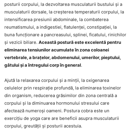
posturii corpului, la dezvoltarea musculaturii bustului și a
musculaturii dorsale, la creșterea temperaturii corpului, la
intensificarea presiunii abdominale, la combaterea
reumatismului, a indigestiei, flatulenței, constipației, la
buna funcționare a pancreasului, splinei, ficatului, rinichilor
și vezicii biliare.
Această postură este excelentă pentru
eliminarea tensiunilor acumulate în zona coloanei
vertebrale, a brațelor, abdomenului, umerilor, pieptului,
gâtului și a întregului corp în general
.
Ajută la relaxarea corpului și a minții, la oxigenarea
celulelor prin respirație profundă, la eliminarea toxinelor
din organism, reducerea grăsimilor din zona centrală a
corpului și la diminuarea hormonului stresului care
afectează numeroși oameni. Postura cobra este un
exercițiu de yoga care are beneficii asupra musculaturii
corpului, greutății și posturii acestuia.