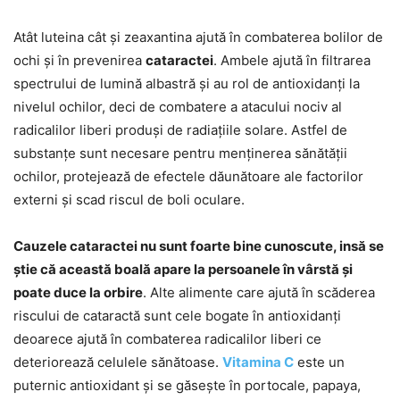
Atât luteina cât și zeaxantina ajută în combaterea bolilor de
ochi și în prevenirea
cataractei
. Ambele ajută în filtrarea
spectrului de lumină albastră și au rol de antioxidanți la
nivelul ochilor, deci de combatere a atacului nociv al
radicalilor liberi produși de radiațiile solare. Astfel de
substanțe sunt necesare pentru menținerea sănătății
ochilor, protejează de efectele dăunătoare ale factorilor
externi și scad riscul de boli oculare.
Cauzele cataractei nu sunt foarte bine cunoscute, insă se
știe că această boală apare la persoanele în vârstă și
poate duce la orbire
. Alte alimente care ajută în scăderea
riscului de cataractă sunt cele bogate în antioxidanți
deoarece ajută în combaterea radicalilor liberi ce
deteriorează celulele sănătoase.
Vitamina C
este un
puternic antioxidant și se găsește în portocale, papaya,