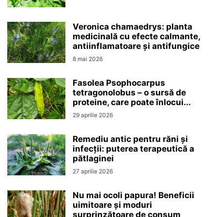
Veronica chamaedrys: planta
medicinală cu efecte calmante,
antiinflamatoare și antifungice
8 mai 2026
Fasolea Psophocarpus
tetragonolobus – o sursă de
proteine, care poate înlocui...
29 aprilie 2026
Remediu antic pentru răni și
infecții: puterea terapeutică a
pătlaginei
27 aprilie 2026
Nu mai ocoli papura! Beneficii
uimitoare și moduri
surprinzătoare de consum