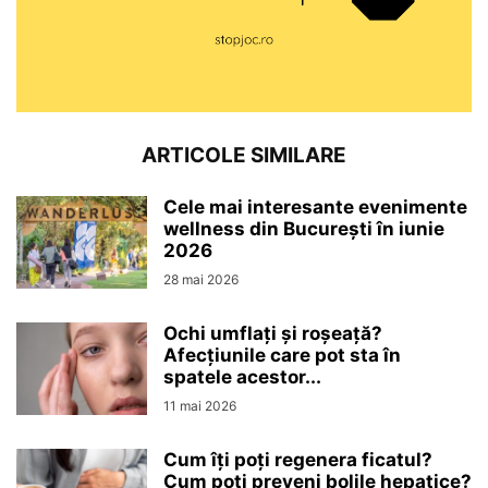
ARTICOLE SIMILARE
Cele mai interesante evenimente
wellness din București în iunie
2026
28 mai 2026
Ochi umflați și roșeață?
Afecțiunile care pot sta în
spatele acestor...
11 mai 2026
Cum îți poți regenera ficatul?
Cum poți preveni bolile hepatice?