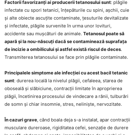
Factorii favorizanți ai producerii tetanosului sunt
: plăgile
infectate cu spori tetanici, înțepăturile cu spini, așchii, cuie
și alte obiecte ascuțite contaminate, țesuturile devitalizate
și infectate, plăgile survenite în urma unor lovituri,
accidente sau mușcături de animale.
Tetanosul poate să
apară și la nou-născuți dacă se contaminează suprafața
de incizie a ombilicului și astfel există riscul de deces
.
Transmiterea tetanosului se face prin plăgile contaminate.
Principalele simptome ale infecției cu acest bacil tetanic
sunt
: durerea locală la nivelul plăgii, cefaleea, starea de
oboseală și slăbiciune, contracții limitate în aproprierea
plăgii, încetinirea procesului de vindecare a rănii, tulburări
de somn și chiar insomnie, stres, neliniște, nervozitate.
În cazuri grave
, când boala deja s-a instalat, apar contracții
musculare dureroase, rigiditatea cefei, senzație de durere