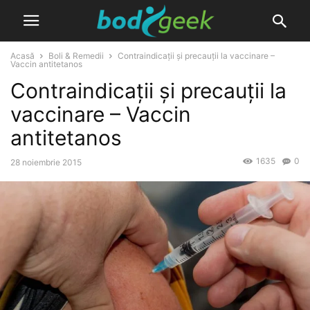
Acasă
Boli & Remedii
Contraindicații și precauții la vaccinare –
Vaccin antitetanos
Contraindicații și precauții la
vaccinare – Vaccin
antitetanos
1635
0
28 noiembrie 2015