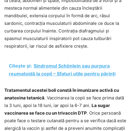
la ceafă, abdomen și spate, imposibilitatea de a vorbi și a
mesteca normal alimentele din cauza încleștării
mandibulei, extensia corpului în formă de arc, râsul
sardonic, contracția musculaturii abdominale ce duce la
curbarea corpului înainte. Contrația diafragmului și
spasmul musculaturii inspiratorii pot cauza tulburări
respiratorii, iar riscul de asfixiere crește.
Citește și:
Sindromul Schönlein sau purpura
reumatoidă la copii – Sfaturi utile pentru părinți
Tratamentul acestei boli constă în imunizare activă cu
anatoxina tetanică
. Vaccinarea la copii se face prima dată
la 3 luni, apoi la 18 luni, iar apoi la 6-7 ani.
La sugar
vaccinarea se face cu un trivaccin DTP
. Orice persoană
poate face o testare cutanată pentru a se verifica dacă este
alergică la vaccin și astfel de a preveni anumite complicații