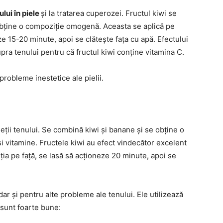
lui în piele
și la tratarea cuperozei. Fructul kiwi se
 obține o compoziție omogenă. Aceasta se aplică pe
eze 15-20 minute, apoi se clătește fața cu apă. Efectului
ra tenului pentru că fructul kiwi conține vitamina C.
probleme inestetice ale pielii.
eții tenului. Se combină kiwi și banane și se obține o
și vitamine. Fructele kiwi au efect vindecător excelent
iția pe față, se lasă să acționeze 20 minute, apoi se
ar și pentru alte probleme ale tenului. Ele utilizează
sunt foarte bune: