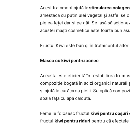
Acest tratament ajută la
stimularea colagenu
amestecă cu puțin ulei vegetal și astfel se
pielea feței dar și pe gât. Se lasă să acțion
acestei măști cosmetice este foarte bun asup
Fructul Kiwi este bun și în tratamentul altor 
Masca cu kiwi pentru acnee
Aceasta este eficientă în restabilirea frumus
compoziție bogată în acizi organici naturali 
și ajută la curățarea pielii. Se aplică compoz
spală fața cu apă călduță.
Femeile folosesc fructul
kiwi pentru coșuri
d
fructul
kiwi pentru riduri
pentru că efectele 