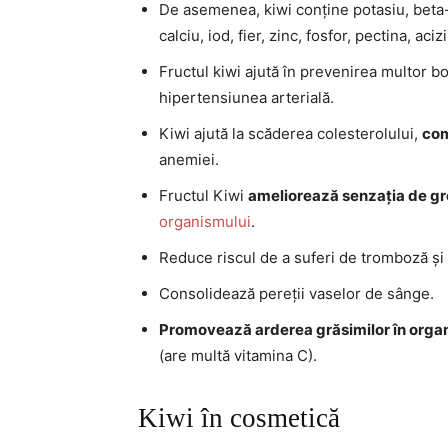
De asemenea, kiwi conține potasiu, beta-c
calciu, iod, fier, zinc, fosfor, pectina, aciz
Fructul kiwi ajută în prevenirea multor b
hipertensiunea arterială.
Kiwi ajută la scăderea colesterolului,
com
anemiei.
Fructul Kiwi
ameliorează senzația de gr
organismului
.
Reduce riscul de a suferi de tromboză și
Consolidează pereții vaselor de sânge.
Promovează arderea grăsimilor în orga
(are multă vitamina C).
Kiwi în cosmetică