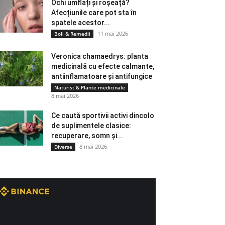
Ochi umflați și roșeață?
Afecțiunile care pot sta în
spatele acestor...
11 mai 2026
Boli & Remedii
Veronica chamaedrys: planta
medicinală cu efecte calmante,
antiinflamatoare și antifungice
Naturist & Plante medicinale
8 mai 2026
Ce caută sportivii activi dincolo
de suplimentele clasice:
recuperare, somn și...
8 mai 2026
Diverse