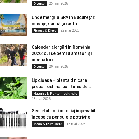
25 mai 2026
Diverse
Unde mergi la SPA în București:
masaje, saună și răsfăț
22 mai 2026
Fitness & Diete
Calendar alergări în România
2026: curse pentru amatori și
începători
20 mai 2026
Diverse
Lipicioasa – planta din care
prepari cel mai bun tonic de...
Naturist & Plante medicinale
18 mai 2026
Secretul unui machiaj impecabil
începe cu pensulele potrivite
12 mai 2026
Moda & Frumusete