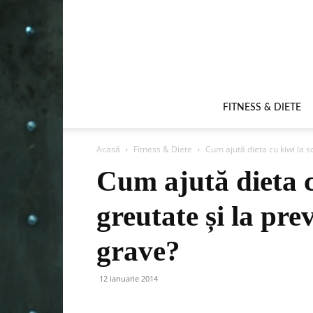
FITNESS & DIETE
Acasă
Fitness & Diete
Cum ajută dieta cu kiwi la s
Cum ajută dieta c
greutate și la pre
grave?
12 ianuarie 2014