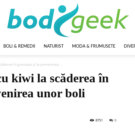
BOLI & REMEDII
NATURIST
MODA & FRUMUSETE
DIVE
BodyGeek
căderea în greutate și la prevenirea...
u kiwi la scăderea în
venirea unor boli
8751
0