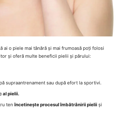
ă ai o piele mai tânără și mai frumoasă poți folosi
or și oferă multe beneficii pielii și părului:
upă supraantrenament sau după efort la sportivi.
al pielii.
tru ten
încetinește procesul îmbătrânirii pielii
și