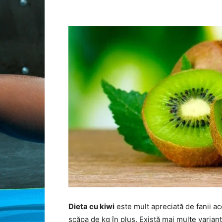
Dieta cu kiwi
este mult apreciată de fanii ac
scăpa de kg în plus. Există mai multe variant