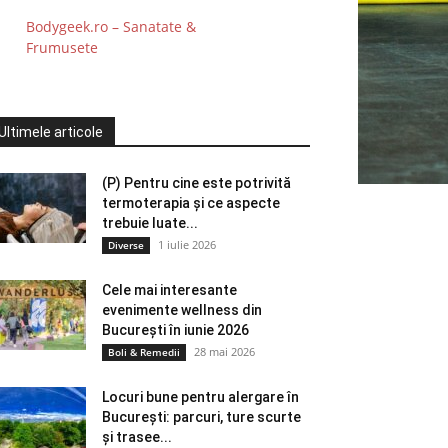
Bodygeek.ro – Sanatate &
Frumusete
Ultimele articole
(P) Pentru cine este potrivită
termoterapia și ce aspecte
trebuie luate...
1 iulie 2026
Diverse
Cele mai interesante
evenimente wellness din
București în iunie 2026
28 mai 2026
Boli & Remedii
Locuri bune pentru alergare în
București: parcuri, ture scurte
și trasee...