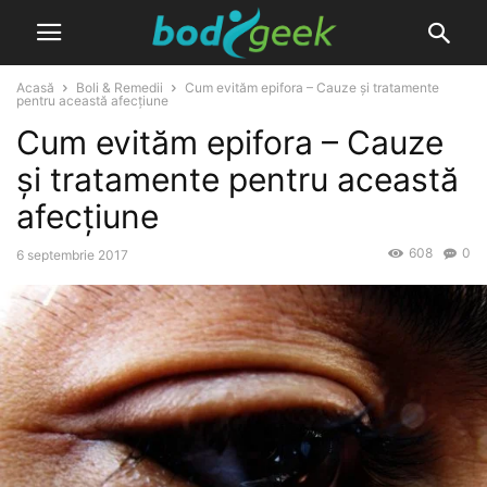
Acasă
Boli & Remedii
Cum evităm epifora – Cauze și tratamente
pentru această afecțiune
Cum evităm epifora – Cauze
și tratamente pentru această
afecțiune
608
0
6 septembrie 2017