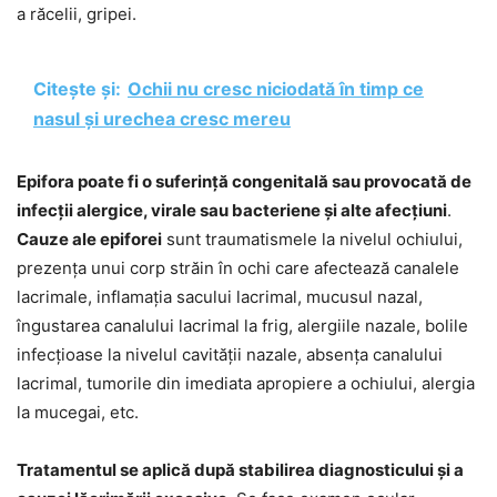
a răcelii, gripei.
Citește și:
Ochii nu cresc niciodată în timp ce
nasul și urechea cresc mereu
Epifora poate fi o suferință congenitală sau provocată de
infecții alergice, virale sau bacteriene și alte afecțiuni
.
Cauze ale epiforei
sunt traumatismele la nivelul ochiului,
prezența unui corp străin în ochi care afectează canalele
lacrimale, inflamația sacului lacrimal, mucusul nazal,
îngustarea canalului lacrimal la frig, alergiile nazale, bolile
infecțioase la nivelul cavității nazale, absența canalului
lacrimal, tumorile din imediata apropiere a ochiului, alergia
la mucegai, etc.
Tratamentul se aplică după stabilirea diagnosticului și a