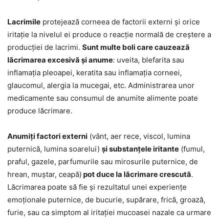
Lacrimile
protejează corneea de factorii externi și orice
iritație la nivelul ei produce o reacție normală de creștere a
producției de lacrimi.
Sunt multe boli care cauzează
lăcrimarea excesivă și anume
: uveita, blefarita sau
inflamația pleoapei, keratita sau inflamația corneei,
glaucomul, alergia la mucegai, etc. Administrarea unor
medicamente sau consumul de anumite alimente poate
produce lăcrimare.
Anumiți factori externi
(vânt, aer rece, viscol, lumina
puternică, lumina soarelui)
și substanțele iritante
(fumul,
praful, gazele, parfumurile sau mirosurile puternice, de
hrean, muștar, ceapă)
pot duce la lăcrimare crescută
.
Lăcrimarea poate să fie și rezultatul unei experiențe
emoționale puternice, de bucurie, supărare, frică, groază,
furie, sau ca simptom al iritației mucoasei nazale ca urmare