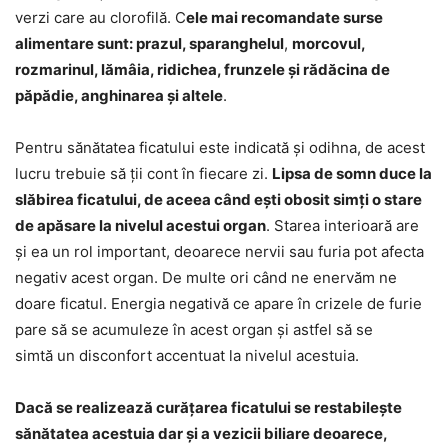
verzi care au clorofilă. C
ele mai recomandate surse
alimentare sunt: prazul, sparanghelul
,
morcovul,
rozmarinul, lămâia, ridichea, frunzele și rădăcina de
păpădie, anghinarea și altele
.
Pentru sănătatea ficatului este indicată și odihna, de acest
lucru trebuie să ții cont în fiecare zi.
Lipsa de somn duce la
slăbirea ficatului, de aceea când ești obosit simți o stare
de apăsare la nivelul acestui organ
. Starea interioară are
și ea un rol important, deoarece nervii sau furia pot afecta
negativ acest organ. De multe ori când ne enervăm ne
doare ficatul. Energia negativă ce apare în crizele de furie
pare să se acumuleze în acest organ și astfel să se
simtă un disconfort accentuat la nivelul acestuia.
Dacă se realizează curățarea ficatului se restabilește
sănătatea acestuia dar și a vezicii biliare deoarece,