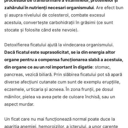
procesului de transformare a vitaminelor, proteinelor și
zahărului în nutrienți necesari organismului
. Are efect bun
și asupra nivelului de colesterol, combate excesul
acestuia, convertește carbohidrații în grăsimi (ce sunt
stocate și folosite când este nevoie).
Detoxifierea ficatului ajută la vindecarea organismului.
Dacă ficatul este suprasolicitat, se ia din energia altor
organe pentru a compensa funcționarea slabă a acestuia,
din organe ce au un rol important în digetie
: stomac,
pancreas, vezică biliară. Prin slăbirea ficatului pot să apară
diverse afecțiuni cutanate cum sunt de exemplu erupțiile,
eczemele, urticaria și acneea. În zona frunții, pe dosul
mâinilor, pielea va avea pete de culoare închisă, sau un
aspect murdar.
Un ficat care nu mai funcționează normal poate duce la
apariția anemiei, hemoroizilor, a icterului, a unor carențe