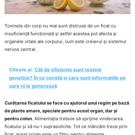
Toxinele din corp nu mai sunt distruse de un ficat cu
insuficiență funcțională și astfel acestea pot afecta și
organele vitale ale corpului, cum este creierul și sistemul
nervos central.
Citește și:
Cât de eficiente sunt testele
genetice? În ce constă și care sunt informațiile pe
care ni le generează
Curățarea ficatului se face cu ajutorul unui regim pe bază
de plante amare, speciale pentru acest organ, dar și
pentru colon
. Alimentația trebuie să sprijine vindecarea
ficatului și să nu-l suprasolicite. Tot ce mâncăm trece prin
ficat, acest organ este un filtru pentru alimente,