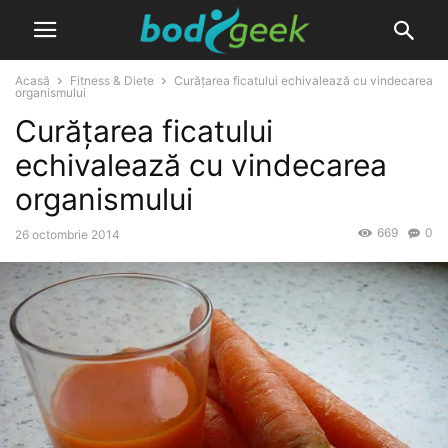
Acasă
Fitness & Diete
Curățarea ficatului echivalează cu vindecarea
organismului
Curățarea ficatului
echivalează cu vindecarea
organismului
669
0
26 octombrie 2014