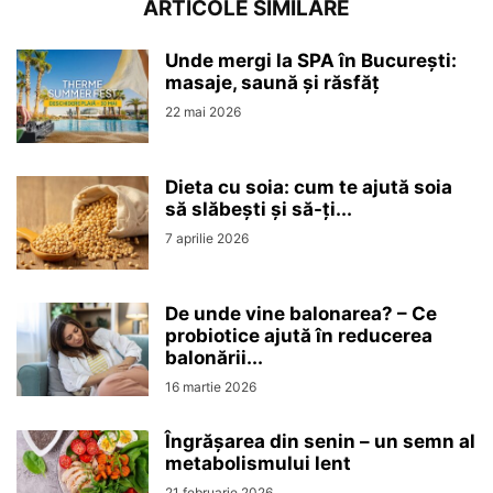
ARTICOLE SIMILARE
Unde mergi la SPA în București:
masaje, saună și răsfăț
22 mai 2026
Dieta cu soia: cum te ajută soia
să slăbești și să-ți...
7 aprilie 2026
De unde vine balonarea? – Ce
probiotice ajută în reducerea
balonării...
16 martie 2026
Îngrășarea din senin – un semn al
metabolismului lent
21 februarie 2026