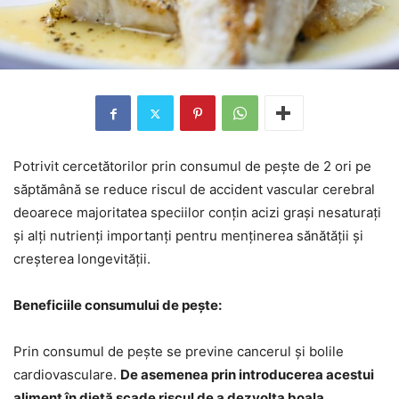
Potrivit cercetătorilor prin consumul de pește de 2 ori pe
săptămână se reduce riscul de accident vascular cerebral
deoarece majoritatea speciilor conțin acizi grași nesaturați
și alți nutrienți importanți pentru menținerea sănătății și
creșterea longevității.
Beneficiile consumului de pește:
Prin consumul de pește se previne cancerul și bolile
cardiovasculare.
De asemenea prin introducerea acestui
aliment în dietă scade riscul de a dezvolta boala