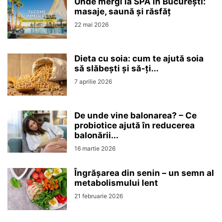
Unde mergi la SPA în București:
masaje, saună și răsfăț
22 mai 2026
Dieta cu soia: cum te ajută soia
să slăbești și să-ți...
7 aprilie 2026
De unde vine balonarea? – Ce
probiotice ajută în reducerea
balonării...
16 martie 2026
Îngrășarea din senin – un semn al
metabolismului lent
21 februarie 2026