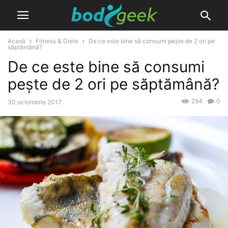
Acasă
Fitness & Diete
De ce este bine să consumi pește de 2 ori pe
săptămână?
De ce este bine să consumi
pește de 2 ori pe săptămână?
294
0
30 octombrie 2017