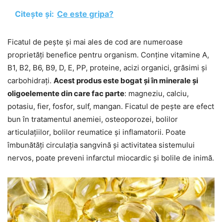
Citește și:
Ce este gripa?
Ficatul de pește și mai ales de cod are numeroase
proprietăți benefice pentru organism. Conține vitamine A,
B1, B2, B6, B9, D, E, PP, proteine, acizi organici, grăsimi și
carbohidrați.
Acest produs este bogat și în minerale și
oligoelemente din care fac parte
: magneziu, calciu,
potasiu, fier, fosfor, sulf, mangan. Ficatul de pește are efect
bun în tratamentul anemiei, osteoporozei, bolilor
articulațiilor, bolilor reumatice și inflamatorii. Poate
îmbunătăți circulația sangvină și activitatea sistemului
nervos, poate preveni infarctul miocardic și bolile de inimă.