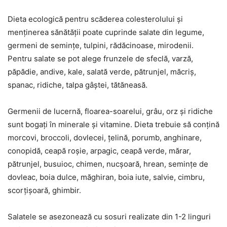
Dieta ecologică pentru scăderea colesterolului și
menținerea sănătății poate cuprinde salate din legume,
germeni de semințe, tulpini, rădăcinoase, mirodenii.
Pentru salate se pot alege frunzele de sfeclă, varză,
păpădie, andive, kale, salată verde, pătrunjel, măcriș,
spanac, ridiche, talpa gâștei, tătăneasă.
Germenii de lucernă, floarea-soarelui, grâu, orz și ridiche
sunt bogați în minerale și vitamine. Dieta trebuie să conțină
morcovi, broccoli, dovlecei, țelină, porumb, anghinare,
conopidă, ceapă roșie, arpagic, ceapă verde, mărar,
pătrunjel, busuioc, chimen, nucșoară, hrean, semințe de
dovleac, boia dulce, măghiran, boia iute, salvie, cimbru,
scorțișoară, ghimbir.
Salatele se asezonează cu sosuri realizate din 1-2 linguri