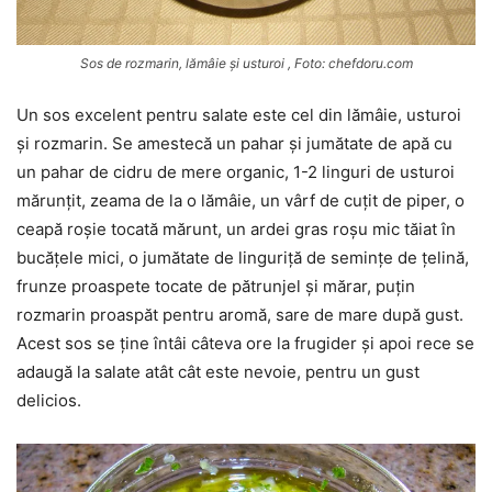
Sos de rozmarin, lămâie și usturoi , Foto: chefdoru.com
Un sos excelent pentru salate este cel din lămâie, usturoi
și rozmarin. Se amestecă un pahar și jumătate de apă cu
un pahar de cidru de mere organic, 1-2 linguri de usturoi
mărunțit, zeama de la o lămâie, un vârf de cuțit de piper, o
ceapă roșie tocată mărunt, un ardei gras roșu mic tăiat în
bucățele mici, o jumătate de linguriță de semințe de țelină,
frunze proaspete tocate de pătrunjel și mărar, puțin
rozmarin proaspăt pentru aromă, sare de mare după gust.
Acest sos se ține întâi câteva ore la frugider și apoi rece se
adaugă la salate atât cât este nevoie, pentru un gust
delicios.