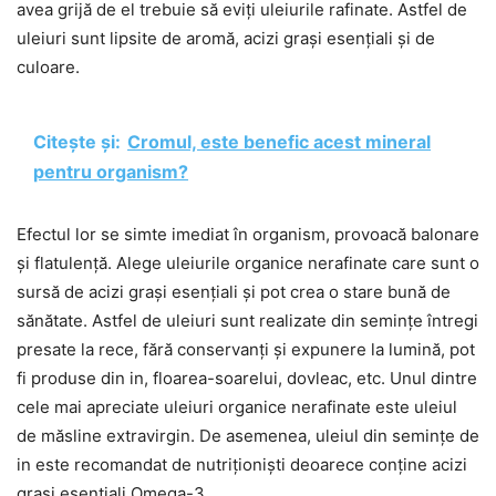
avea grijă de el trebuie să eviți uleiurile rafinate. Astfel de
uleiuri sunt lipsite de aromă, acizi grași esențiali și de
culoare.
Citește și:
Cromul, este benefic acest mineral
pentru organism?
Efectul lor se simte imediat în organism, provoacă balonare
și flatulență. Alege uleiurile organice nerafinate care sunt o
sursă de acizi grași esențiali și pot crea o stare bună de
sănătate. Astfel de uleiuri sunt realizate din semințe întregi
presate la rece, fără conservanți și expunere la lumină, pot
fi produse din in, floarea-soarelui, dovleac, etc. Unul dintre
cele mai apreciate uleiuri organice nerafinate este uleiul
de măsline extravirgin. De asemenea, uleiul din semințe de
in este recomandat de nutriționiști deoarece conține acizi
grași esențiali Omega-3.