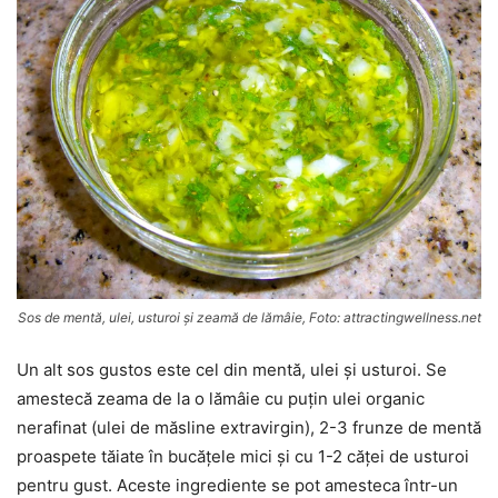
Sos de mentă, ulei, usturoi și zeamă de lămâie, Foto: attractingwellness.net
Un alt sos gustos este cel din mentă, ulei și usturoi. Se
amestecă zeama de la o lămâie cu puțin ulei organic
nerafinat (ulei de măsline extravirgin), 2-3 frunze de mentă
proaspete tăiate în bucățele mici și cu 1-2 căței de usturoi
pentru gust. Aceste ingrediente se pot amesteca într-un