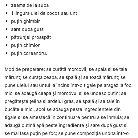
zeama de la supă
1 lingură ulei de cocos sau unt
puțin ghimbir
sare după gust
pătrunjel proaspăt
puțin chimion
puțin coreandru.
Mod de preparare: se curăță morcovii, se spală și se taie
mărunt; se curăță ceapa, se spală și se toacă mărunt; se
pune uleiul sau untul la încins într-o tigaie pe aragaz la foc
mic, se adaugă ceapa și morcovul și se undesc puțin; se
pregătește țelina și ardeiul gras, se spală și se taie în
bucățele mici, apoi se adaugă peste ingredientele din
tigaie și se amestecă în continuare pentru a se înmuia; se
adaugă puțină apă peste ingrediente și sare după gust și
se mai lasă puțin pe foc; se pune compoziția undită într-o