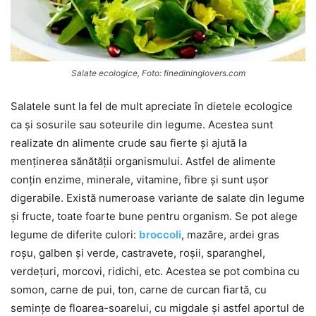
Salate ecologice, Foto: finedininglovers.com
Salatele sunt la fel de mult apreciate în dietele ecologice
ca și sosurile sau soteurile din legume. Acestea sunt
realizate dn alimente crude sau fierte și ajută la
menținerea sănătății organismului. Astfel de alimente
conțin enzime, minerale, vitamine, fibre și sunt ușor
digerabile. Există numeroase variante de salate din legume
și fructe, toate foarte bune pentru organism. Se pot alege
legume de diferite culori:
broccoli
, mazăre, ardei gras
roșu, galben și verde, castravete, roșii, sparanghel,
verdețuri, morcovi, ridichi, etc. Acestea se pot combina cu
somon, carne de pui, ton, carne de curcan fiartă, cu
semințe de floarea-soarelui, cu migdale și astfel aportul de