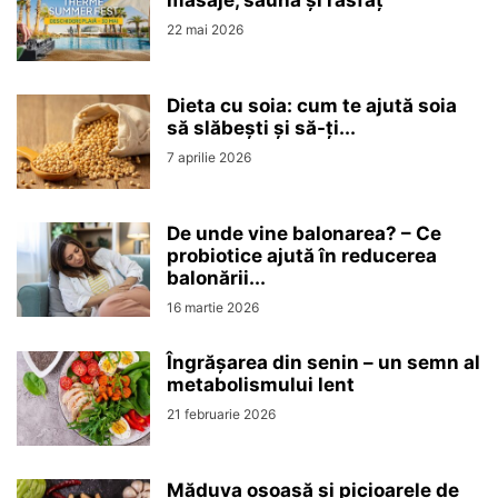
masaje, saună și răsfăț
22 mai 2026
Dieta cu soia: cum te ajută soia
să slăbești și să-ți...
7 aprilie 2026
De unde vine balonarea? – Ce
probiotice ajută în reducerea
balonării...
16 martie 2026
Îngrășarea din senin – un semn al
metabolismului lent
21 februarie 2026
Măduva osoasă și picioarele de