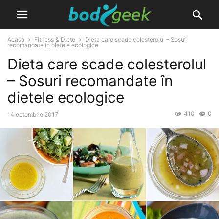
Acasă
Fitness & Diete
Dieta care scade colesterolul – Sosuri
recomandate în dietele ecologice
Dieta care scade colesterolul
– Sosuri recomandate în
dietele ecologice
410
0
14 octombrie 2017