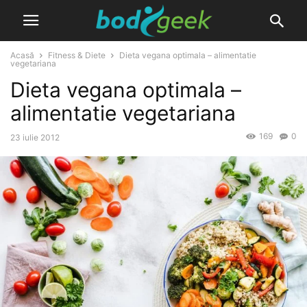
Acasă
Fitness & Diete
Dieta vegana optimala – alimentatie
vegetariana
Dieta vegana optimala –
alimentatie vegetariana
169
0
23 iulie 2012