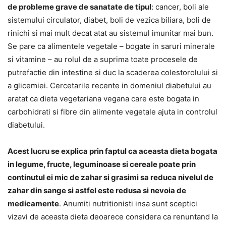
de probleme grave de sanatate de tipul
: cancer, boli ale
sistemului circulator, diabet, boli de vezica biliara, boli de
rinichi si mai mult decat atat au sistemul imunitar mai bun.
Se pare ca alimentele vegetale – bogate in saruri minerale
si vitamine – au rolul de a suprima toate procesele de
putrefactie din intestine si duc la scaderea colestorolului si
a glicemiei. Cercetarile recente in domeniul diabetului au
aratat ca dieta vegetariana vegana care este bogata in
carbohidrati si fibre din alimente vegetale ajuta in controlul
diabetului.
Acest lucru se explica prin faptul ca aceasta dieta bogata
in legume, fructe, leguminoase si cereale poate prin
continutul ei mic de zahar si grasimi sa reduca nivelul de
zahar din sange si astfel este redusa si nevoia de
medicamente
. Anumiti nutritionisti insa sunt sceptici
vizavi de aceasta dieta deoarece considera ca renuntand la