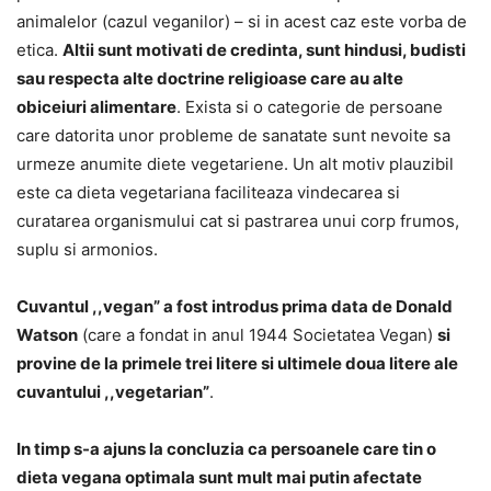
animalelor (cazul veganilor) – si in acest caz este vorba de
etica.
Altii sunt motivati de credinta, sunt hindusi, budisti
sau respecta alte doctrine religioase care au alte
obiceiuri alimentare
. Exista si o categorie de persoane
care datorita unor probleme de sanatate sunt nevoite sa
urmeze anumite diete vegetariene. Un alt motiv plauzibil
este ca dieta vegetariana faciliteaza vindecarea si
curatarea organismului cat si pastrarea unui corp frumos,
suplu si armonios.
Cuvantul ,,vegan” a fost introdus prima data de Donald
Watson
(care a fondat in anul 1944 Societatea Vegan)
si
provine de la primele trei litere si ultimele doua litere ale
cuvantului ,,vegetarian”
.
In timp s-a ajuns la concluzia ca persoanele care tin o
dieta vegana optimala sunt mult mai putin afectate