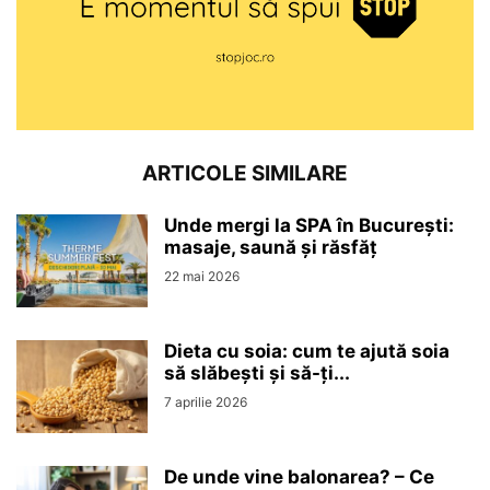
ARTICOLE SIMILARE
Unde mergi la SPA în București:
masaje, saună și răsfăț
22 mai 2026
Dieta cu soia: cum te ajută soia
să slăbești și să-ți...
7 aprilie 2026
De unde vine balonarea? – Ce