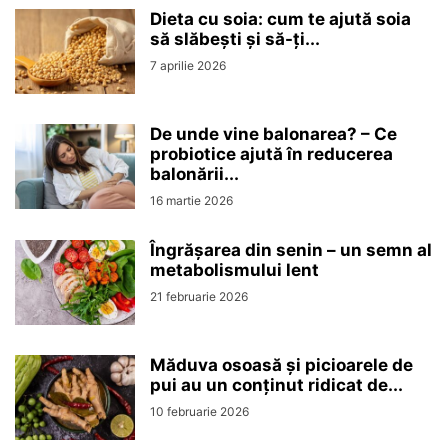
Dieta cu soia: cum te ajută soia
să slăbești și să-ți...
7 aprilie 2026
De unde vine balonarea? – Ce
probiotice ajută în reducerea
balonării...
16 martie 2026
Îngrășarea din senin – un semn al
metabolismului lent
21 februarie 2026
Măduva osoasă și picioarele de
pui au un conținut ridicat de...
10 februarie 2026