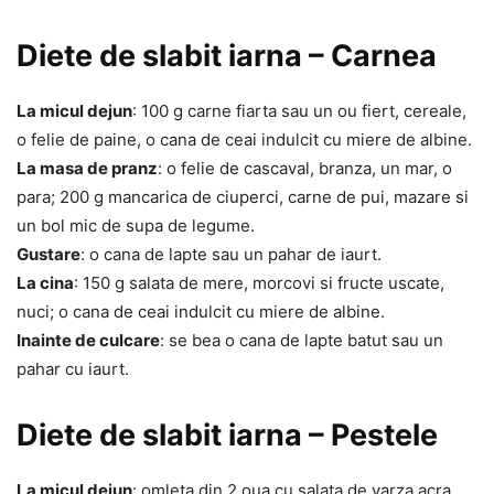
Diete de slabit iarna – Carnea
La micul dejun
: 100 g carne fiarta sau un ou fiert, cereale,
o felie de paine, o cana de ceai indulcit cu miere de albine.
La masa de pranz
: o felie de cascaval, branza, un mar, o
para; 200 g mancarica de ciuperci, carne de pui, mazare si
un bol mic de supa de legume.
Gustare
: o cana de lapte sau un pahar de iaurt.
La cina
: 150 g salata de mere, morcovi si fructe uscate,
nuci; o cana de ceai indulcit cu miere de albine.
Inainte de culcare
: se bea o cana de lapte batut sau un
pahar cu iaurt.
Diete de slabit iarna – Pestele
La micul dejun
: omleta din 2 oua cu salata de varza acra