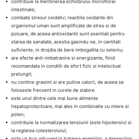
contribuie la mentinerea echilibrului microflorei
intestinale;
combate stresul oxidativ; reactiile oxidante din
organismul uman sunt amplificate de stres si de
poluare, de aceea antioxidantii sunt esentiali pentru
starea de sanatate, acestia gasindu-se, in cantitati
suficiente, in drojdia de bere imbogatita cu seleniu;
are efecte anti-imbatranire si energizante, fiind
recomandata in conditii de efort fizic si intelectual
prelungit;
nu contine grasimi si are putine calorii, de aceea se
foloseste frecvent in curele de slabire
este unul dintre cele mai bune alimente
hepatoprotectoare, mai ales in combinatie cu miere si
polen;
contribuie la normalizarea tensiunii (este hipotensiv) si
la reglarea colesterolului;
este un bun adjuvant in tratarea anemiilor, a depresiilor