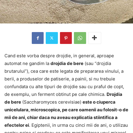
Cand este vorba despre drojdie, in general, aproape
automat ne gandim la
drojdia de bere
(sau “drojdia
brutarului”), cea care este legata de prepararea vinului, a
berii, a produselor de patiserie, a painii, si nu trebuie
confundata cu alte tipuri de drojdie sau cu praful de copt,
de exemplu, un ferment obtinut pe cale chimica.
Drojdia
de bere
(Saccharomyces cerevisiae)
este o ciuperca
unicelulara, microscopica, pe care oamenii au folosit-o de
mii de ani, chiar daca nu aveau explicatia stiintifica a
efectelor ei
. Egiptenii, in urma cu cinci mii de ani, o utilizau
pentru paine si credeau ca este manifestarea unui miracol.