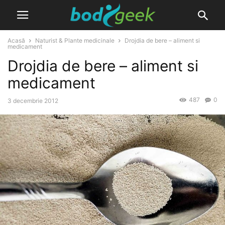
Acasă
Naturist & Plante medicinale
Drojdia de bere – aliment si
medicament
Drojdia de bere – aliment si
medicament
487
0
3 decembrie 2012