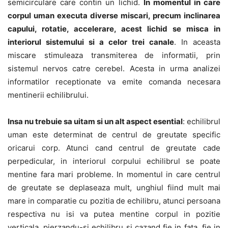
semicirculare care contin un lichid.
In momentul in care
corpul uman executa diverse miscari, precum inclinarea
capului, rotatie, accelerare, acest lichid se misca in
interiorul sistemului si a celor trei canale
. In aceasta
miscare stimuleaza transmiterea de informatii, prin
sistemul nervos catre cerebel. Acesta in urma analizei
informatilor receptionate va emite comanda necesara
mentinerii echilibrului.
Insa nu trebuie sa uitam si un alt aspect esential
: echilibrul
uman este determinat de centrul de greutate specific
oricarui corp. Atunci cand centrul de greutate cade
perpedicular, in interiorul corpului echilibrul se poate
mentine fara mari probleme. In momentul in care centrul
de greutate se deplaseaza mult, unghiul fiind mult mai
mare in comparatie cu pozitia de echilibru, atunci persoana
respectiva nu isi va putea mentine corpul in pozitie
verticala, pierzandu-si echilibru si cazand fie in fata, fie in