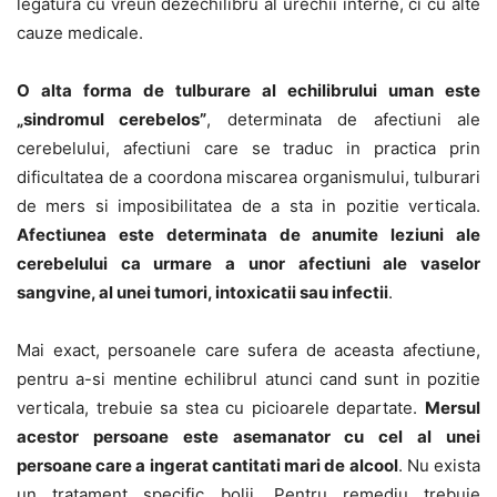
legatura cu vreun dezechilibru al urechii interne, ci cu alte
cauze medicale.
O alta forma de tulburare al echilibrului uman este
„sindromul cerebelos”
, determinata de afectiuni ale
cerebelului, afectiuni care se traduc in practica prin
dificultatea de a coordona miscarea organismului, tulburari
de mers si imposibilitatea de a sta in pozitie verticala.
Afectiunea este determinata de anumite leziuni ale
cerebelului ca urmare a unor afectiuni ale vaselor
sangvine, al unei tumori, intoxicatii sau infectii
.
Mai exact, persoanele care sufera de aceasta afectiune,
pentru a-si mentine echilibrul atunci cand sunt in pozitie
verticala, trebuie sa stea cu picioarele departate.
Mersul
acestor persoane este asemanator cu cel al unei
persoane care a ingerat cantitati mari de alcool
. Nu exista
un tratament specific bolii. Pentru remediu trebuie