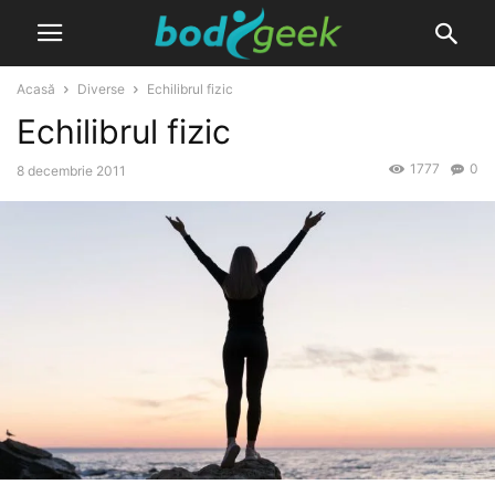
Acasă
Diverse
Echilibrul fizic
Echilibrul fizic
1777
0
8 decembrie 2011