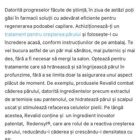
Datorită progreselor făcute de știință, în ziua de astăzi poți
găsi în farmacii soluții cu adevărat eficiente pentru
regenerarea podoabei capilare. Achiziționează-ți un
tratament pentru creșterea părului
și folosește-l cu
încredere acasă, conform instrucțiunilor de pe ambalaj. Te
vei bucura astfel de un păr mai sănătos, mai puternic și mai
des, fără a fi necesar să mergi la salon. Optează pentru
tratamente care să hrănească și să îngrijească părul în
profunzime, fără a se limita doar la asigurarea unui aspect
plăcut de moment. De exemplu, produsele Revalid combat
căderea părului, datorită ingredientelor precum extractul
de artemisie sau pantenolul, ce hidratează părul și scalpul
uscat și stimulează refacerea celulelor pielii. Pe lângă
acestea, Revalid conține și un ingredient inovator
patentat, Redensyl®, care are rolul de a reactiva creșterea
părului, reducându-i căderea și crescându-i densitatea cu
8%.