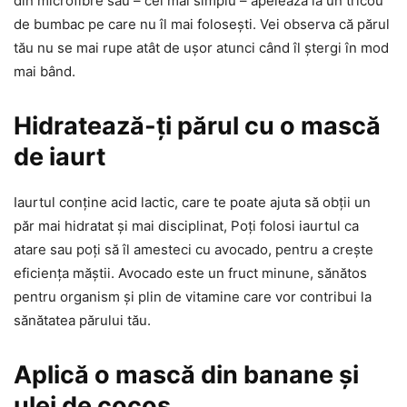
din microfibre sau – cel mai simplu – apelează la un tricou
de bumbac pe care nu îl mai folosești. Vei observa că părul
tău nu se mai rupe atât de ușor atunci când îl ștergi în mod
mai bând.
Hidratează-ți părul cu o mască
de iaurt
Iaurtul conține acid lactic, care te poate ajuta să obții un
păr mai hidratat și mai disciplinat, Poți folosi iaurtul ca
atare sau poți să îl amesteci cu avocado, pentru a crește
eficiența măștii. Avocado este un fruct minune, sănătos
pentru organism și plin de vitamine care vor contribui la
sănătatea părului tău.
Aplică o mască din banane și
ulei de cocos