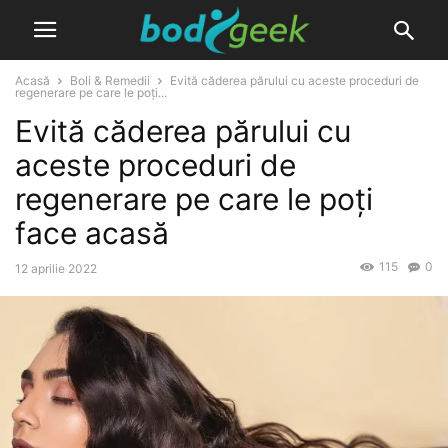
Acasă
Boli & Remedii
Evită căderea părului cu aceste proceduri de
regenerare pe care le poți...
Evită căderea părului cu
aceste proceduri de
regenerare pe care le poți
face acasă
115
0
12 aprilie 2022