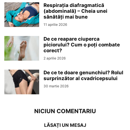
Respirația diafragmatică
(abdominală) – Cheia unei
sănătăți mai bune
11 aprilie 2026
De ce reapare ciuperca
piciorului? Cum o poți combate
corect?
2 aprilie 2026
De ce te doare genunchiul? Rolul
surprinzător al cvadricepsului
30 martie 2026
NICIUN COMENTARIU
LĂSAȚI UN MESAJ