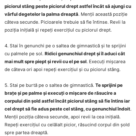
piciorul stâng peste piciorul drept astfel încât să ajungi cu
vârful degetelor la palma dreaptă
. Menții această poziție
câteva secunde. Picioarele trebuie să fie întinse. Revii la
poziția inițială și repeți exercițiul cu piciorul drept.
4. Stai în genunchi pe o saltea de gimnastică și te sprijini
cu palmele pe sol.
Ridici genunchiul drept și îl aduci cât
mai mult spre piept și revii cu el pe sol
. Execuți mișcarea
de câteva ori apoi repeți exercițiul și cu piciorul stâng.
5. Stai pe burtă pe o saltea de gimnastică.
Te sprijini pe
brațe și pe palme și execuți o mișcare de răsucire a
corpului din șold astfel încât piciorul stâng să fie întins iar
cel drept să fie adus peste cel stâng, cu genunchiul îndoit
.
Menții poziția câteva secunde, apoi revii la cea inițială.
Repeți exercițiul cu celălalt picior, răsucind corpul din șold
spre partea dreaptă.