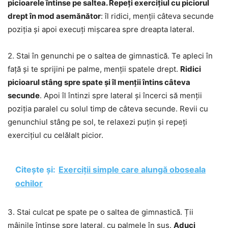
picioarele întinse pe saltea. Repeți exercițiul cu piciorul
drept în mod asemănător
: îl ridici, menții câteva secunde
poziția și apoi execuți mișcarea spre dreapta lateral.
2. Stai în genunchi pe o saltea de gimnastică. Te apleci în
față și te sprijini pe palme, menții spatele drept.
Ridici
picioarul stâng spre spate și îl menții întins câteva
secunde
. Apoi îl întinzi spre lateral și încerci să menții
poziția paralel cu solul timp de câteva secunde. Revii cu
genunchiul stâng pe sol, te relaxezi puțin și repeți
exercițiul cu celălalt picior.
Citește și:
Exerciții simple care alungă oboseala
ochilor
3. Stai culcat pe spate pe o saltea de gimnastică. Ții
mâinile întinse spre lateral, cu palmele în sus.
Aduci