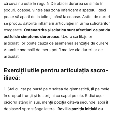
că ceva nu este în regulă. De obicei durerea se simte în
șoduri, coapse, vintre sau zona inferioară a spatelui, deci
poate să apară de la talie și până la coapse. Astfel de dureri
se produc datorită inflamării articulației în urma solicitărilor
exagerate.
Osteoartrita și sciatica sunt afecțiuni ce pot da
astfel de simptome dureroase
. Uzura cartilajelor
articulațiilor poate cauza de asemenea senzație de durere.
Anumite anomalii de mers pot fi motive ale durerilor de
articulații.
Exerciții utile pentru articulația sacro-
iliacă:
1. Stai culcat pe burtă pe o saltea de gimnastică, ții palmele
în dreptul frunții și te sprijini cu capul pe ele. Ridici ușor
piciorul stâng în sus, menții poziția câteva secunde, apoi îl
deplasezi spre stânga lateral.
Revii la poziția inițială cu