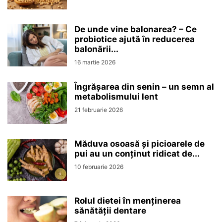
De unde vine balonarea? – Ce
probiotice ajută în reducerea
balonării...
16 martie 2026
Îngrășarea din senin – un semn al
metabolismului lent
21 februarie 2026
Măduva osoasă și picioarele de
pui au un conținut ridicat de...
10 februarie 2026
Rolul dietei în menținerea
sănătății dentare