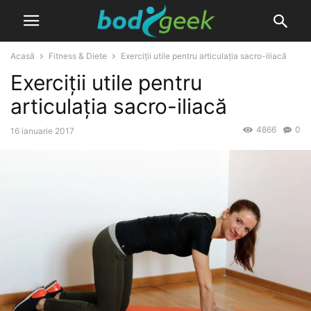
Acasă
Fitness & Diete
Exerciții utile pentru articulația sacro-iliacă
Exerciții utile pentru
articulația sacro-iliacă
4866
0
16 ianuarie 2017