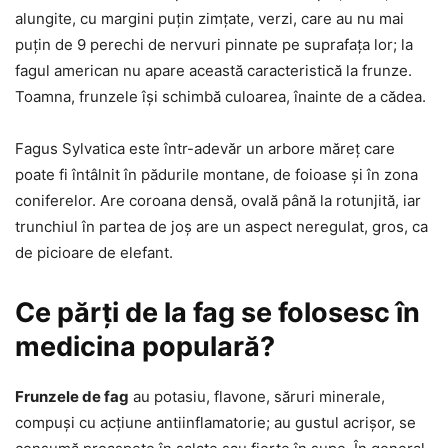
alungite, cu margini puțin zimțate, verzi, care au nu mai
puțin de 9 perechi de nervuri pinnate pe suprafața lor; la
fagul american nu apare această caracteristică la frunze.
Toamna, frunzele își schimbă culoarea, înainte de a cădea.
Fagus Sylvatica este într-adevăr un arbore măreț care
poate fi întâlnit în pădurile montane, de foioase și în zona
coniferelor. Are coroana densă, ovală până la rotunjită, iar
trunchiul în partea de joș are un aspect neregulat, gros, ca
de picioare de elefant.
Ce părți de la fag se folosesc în
medicina populară?
Frunzele de fag
au potasiu, flavone, săruri minerale,
compuși cu acțiune antiinflamatorie; au gustul acrișor, se