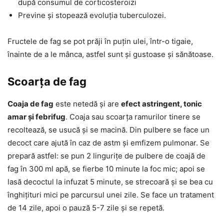
după consumul de corticosteroizi
Previne și stopează evoluția tuberculozei.
Fructele de fag se pot prăji în puțin ulei, într-o tigaie,
înainte de a le mânca, astfel sunt și gustoase și sănătoase.
Scoarța de fag
Coaja de fag
este netedă și are
efect astringent, tonic
amar și febrifug
. Coaja sau scoarța ramurilor tinere se
recoltează, se usucă și se macină. Din pulbere se face un
decoct care ajută în caz de astm și emfizem pulmonar. Se
prepară astfel: se pun 2 lingurițe de pulbere de coajă de
fag în 300 ml apă, se fierbe 10 minute la foc mic; apoi se
lasă decoctul la infuzat 5 minute, se strecoară și se bea cu
înghițituri mici pe parcursul unei zile. Se face un tratament
de 14 zile, apoi o pauză 5-7 zile și se repetă.