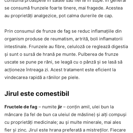
consumă proaspete în salate sau fierte în supe. În general
se consumă frunzele foarte tinere, mai fragede. Acestea
au proprietăți analgezice, pot calma durerile de cap.
Prin consumul de frunze de fag se reduc inflamațiile din
organism produse de reumatism, artrită, boli inflamatorii
intestinale. Frunzele au fibre, celuloză ce reglează digestia
și sunt o sursă de hrană pe munte. Pulberea de frunze
uscate se pune pe răni, se leagă cu o pânză și se lasă să
acționeze întreaga zi. Acest tratament este eficient la
vindecarea rapidă a rănilor pe piele.
Jirul este comestibil
Fructele de fag
– numite
jir
– conțin amil, ulei bun la
mâncare (la fel de bun ca uleiul de măsline) și alți compuși
cu proprietăți medicinale; au și multe minerale, mai ales
fier și zinc. Jirul este hrana preferată a mistreților. Fiecare