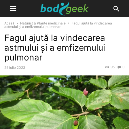
Acasă
Naturist & Plante medicinale
Fagul ajută la vindecarea
astmului și a emfizemului pulmonar
Fagul ajută la vindecarea
astmului și a emfizemului
pulmonar
95
0
25 iulie 2023