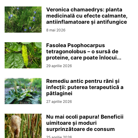
Veronica chamaedrys: planta
medicinală cu efecte calmante,
antiinflamatoare și antifungice
8 mai 2026
Fasolea Psophocarpus
tetragonolobus – o sursă de
proteine, care poate înlocui...
29 aprilie 2026
Remediu antic pentru răni și
infecții: puterea terapeutică a
pătlaginei
27 aprilie 2026
Nu mai ocoli papura! Beneficii
uimitoare și moduri
surprinzătoare de consum
25 aprilie 2026