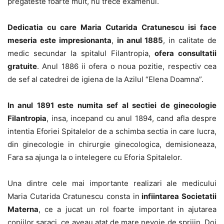
pregateste foarte mult, nu trece examenul.
Dedicatia cu care Maria Cutarida Cratunescu isi face
meseria este impresionanta
,
in anul 1885
, in calitate de
medic secundar la spitalul Filantropia,
ofera consultatii
gratuite
. Anul 1886 ii ofera o noua pozitie, respectiv cea
de sef al catedrei de igiena de la Azilul “Elena Doamna”.
In anul 1891 este numita sef al sectiei de ginecologie
Filantropia
, insa, incepand cu anul 1894, cand afla despre
intentia Eforiei Spitalelor de a schimba sectia in care lucra,
din ginecologie in chirurgie ginecologica, demisioneaza,
Fara sa ajunga la o intelegere cu Eforia Spitalelor.
Una dintre cele mai importante realizari ale medicului
Maria Cutarida Cratunescu consta in
infiintarea Societatii
Materna
, ce a jucat un rol foarte important in ajutarea
copiilor saraci, ce aveau atat de mare nevoie de sprijin. Doi