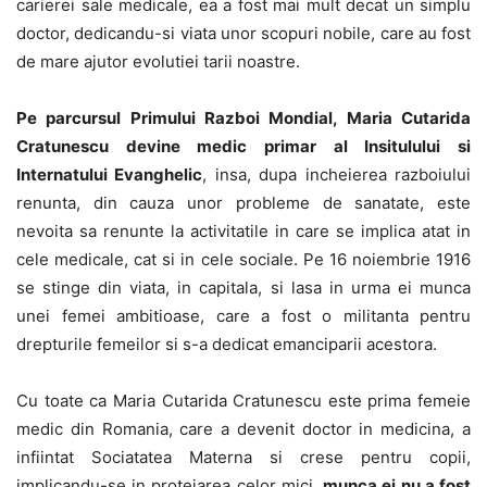
carierei sale medicale, ea a fost mai mult decat un simplu
doctor, dedicandu-si viata unor scopuri nobile, care au fost
de mare ajutor evolutiei tarii noastre.
Pe parcursul Primului Razboi Mondial, Maria Cutarida
Cratunescu devine medic primar al Insitulului si
Internatului Evanghelic
, insa, dupa incheierea razboiului
renunta, din cauza unor probleme de sanatate, este
nevoita sa renunte la activitatile in care se implica atat in
cele medicale, cat si in cele sociale. Pe 16 noiembrie 1916
se stinge din viata, in capitala, si lasa in urma ei munca
unei femei ambitioase, care a fost o militanta pentru
drepturile femeilor si s-a dedicat emanciparii acestora.
Cu toate ca Maria Cutarida Cratunescu este prima femeie
medic din Romania, care a devenit doctor in medicina, a
infiintat Sociatatea Materna si crese pentru copii,
implicandu-se in protejarea celor mici,
munca ei nu a fost