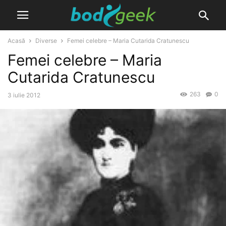
Acasă
Diverse
Femei celebre – Maria Cutarida Cratunescu
Femei celebre – Maria
Cutarida Cratunescu
263
0
3 iulie 2012