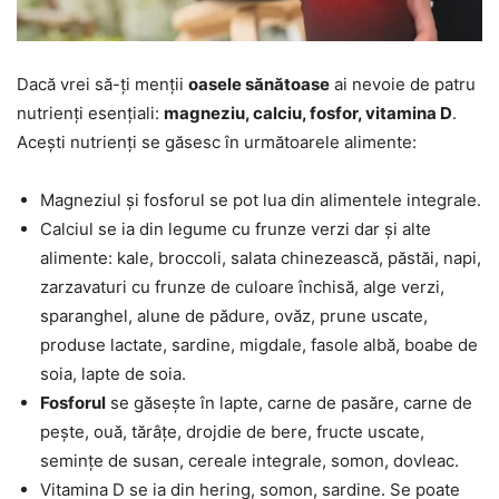
Dacă vrei să-ți menții
oasele sănătoase
ai nevoie de patru
nutrienți esențiali:
magneziu, calciu, fosfor, vitamina D
.
Acești nutrienți se găsesc în următoarele alimente:
Magneziul și fosforul se pot lua din alimentele integrale.
Calciul se ia din legume cu frunze verzi dar și alte
alimente: kale, broccoli, salata chinezească, păstăi, napi,
zarzavaturi cu frunze de culoare închisă, alge verzi,
sparanghel, alune de pădure, ovăz, prune uscate,
produse lactate, sardine, migdale, fasole albă, boabe de
soia, lapte de soia.
Fosforul
se găsește în lapte, carne de pasăre, carne de
pește, ouă, tărâțe, drojdie de bere, fructe uscate,
semințe de susan, cereale integrale, somon, dovleac.
Vitamina D se ia din hering, somon, sardine. Se poate