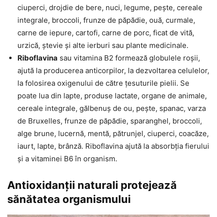
ciuperci, drojdie de bere, nuci, legume, pește, cereale
integrale, broccoli, frunze de păpădie, ouă, curmale,
carne de iepure, cartofi, carne de porc, ficat de vită,
urzică, ștevie și alte ierburi sau plante medicinale.
Riboflavina
sau vitamina B2 formează globulele roșii,
ajută la producerea anticorpilor, la dezvoltarea celulelor,
la folosirea oxigenului de către țesuturile pielii. Se
poate lua din lapte, produse lactate, organe de animale,
cereale integrale, gălbenuș de ou, pește, spanac, varza
de Bruxelles, frunze de păpădie, sparanghel, broccoli,
alge brune, lucernă, mentă, pătrunjel, ciuperci, coacăze,
iaurt, lapte, brânză. Riboflavina ajută la absorbția fierului
și a vitaminei B6 în organism.
Antioxidanții naturali protejează
sănătatea organismului