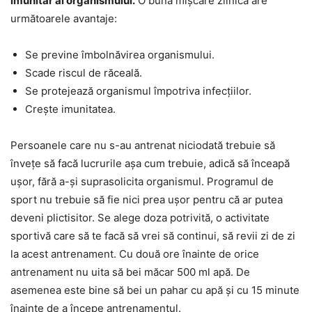
imunitar al organismului.
O bună mișcare zilnică are
următoarele avantaje:
Se previne îmbolnăvirea organismului.
Scade riscul de răceală.
Se protejează organismul împotriva infecțiilor.
Crește imunitatea.
Persoanele care nu s-au antrenat niciodată trebuie să
învețe să facă lucrurile așa cum trebuie, adică să înceapă
ușor, fără a-și suprasolicita organismul. Programul de
sport nu trebuie să fie nici prea ușor pentru că ar putea
deveni plictisitor. Se alege doza potrivită, o activitate
sportivă care să te facă să vrei să continui, să revii zi de zi
la acest antrenament. Cu două ore înainte de orice
antrenament nu uita să bei măcar 500 ml apă. De
asemenea este bine să bei un pahar cu apă și cu 15 minute
înainte de a începe antrenamentul.