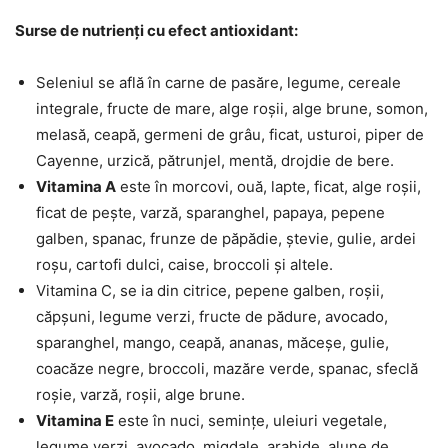
Surse de nutrienți cu efect antioxidant:
Seleniul se află în carne de pasăre, legume, cereale
integrale, fructe de mare, alge roșii, alge brune, somon,
melasă, ceapă, germeni de grâu, ficat, usturoi, piper de
Cayenne, urzică, pătrunjel, mentă, drojdie de bere.
Vitamina A
este în morcovi, ouă, lapte, ficat, alge roșii,
ficat de pește, varză, sparanghel, papaya, pepene
galben, spanac, frunze de păpădie, ștevie, gulie, ardei
roșu, cartofi dulci, caise, broccoli și altele.
Vitamina C, se ia din citrice, pepene galben, roșii,
căpșuni, legume verzi, fructe de pădure, avocado,
sparanghel, mango, ceapă, ananas, măceșe, gulie,
coacăze negre, broccoli, mazăre verde, spanac, sfeclă
roșie, varză, roșii, alge brune.
Vitamina E
este în nuci, semințe, uleiuri vegetale,
legume verzi, avocado, migdale, arahide, alune de