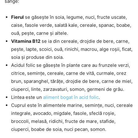
sânge:
Fierul
se găsește în soia, legume, nuci, fructe uscate,
caise, fasole verde, salată kale, cereale, spanac, boabe,
ouă, pește, carne și altele.
Vitamina B12
se ia din cereale, drojdie de bere, carne,
pește, lapte, scoici, ouă, rinichi, macrou, alge roșii, ficat,
soia și produse din soia.
Acidul folic se găsește în plante care au frunzele verzi,
citrice, semințe, cereale, carne de vită, curmale, orez
brun, sparanghel, tărâțe, drojdie de bere, carne de miel,
ciuperci, linte, zarzavaturi, somon, germeni de grâu.
Lintea este un
aliment bogat în acid folic
.
Cuprul este în alimentele marine, semințe, nuci, cereale
integrale, avocado, migdale, fasole, sfeclă roșie,
broccoli, melasă, ridichi, fructe de mare, stafide,
ciuperci, boabe de soia, nuci pecan, somon.