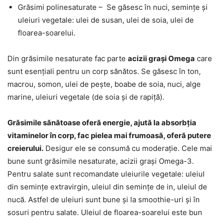
Grăsimi polinesaturate – Se găsesc în nuci, semințe și
uleiuri vegetale: ulei de susan, ulei de soia, ulei de
floarea-soarelui.
Din grăsimile nesaturate fac parte
acizii grași Omega
care
sunt esențiali pentru un corp sănătos. Se găsesc în ton,
macrou, somon, ulei de pește, boabe de soia, nuci, alge
marine, uleiuri vegetale (de soia și de rapiță).
Grăsimile sănătoase oferă energie, ajută la absorbția
vitaminelor în corp, fac pielea mai frumoasă, oferă putere
creierului.
Desigur ele se consumă cu moderație. Cele mai
bune sunt grăsimile nesaturate, acizii grași Omega-3.
Pentru salate sunt recomandate uleiurile vegetale: uleiul
din semințe extravirgin, uleiul din semințe de in, uleiul de
nucă. Astfel de uleiuri sunt bune și la smoothie-uri și în
sosuri pentru salate. Uleiul de floarea-soarelui este bun