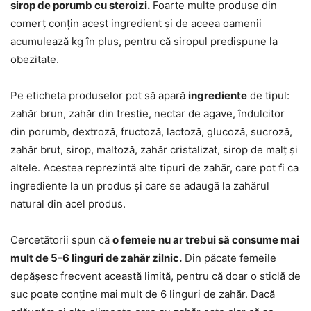
sirop de porumb cu steroizi.
Foarte multe produse din
comerț conțin acest ingredient și de aceea oamenii
acumulează kg în plus, pentru că siropul predispune la
obezitate.
Pe eticheta produselor pot să apară
ingrediente
de tipul:
zahăr brun, zahăr din trestie, nectar de agave, îndulcitor
din porumb, dextroză, fructoză, lactoză, glucoză, sucroză,
zahăr brut, sirop, maltoză, zahăr cristalizat, sirop de malț și
altele. Acestea reprezintă alte tipuri de zahăr, care pot fi ca
ingrediente la un produs și care se adaugă la zahărul
natural din acel produs.
Cercetătorii spun că
o femeie nu ar trebui să consume mai
mult de 5-6 linguri de zahăr zilnic.
Din păcate femeile
depășesc frecvent această limită, pentru că doar o sticlă de
suc poate conține mai mult de 6 linguri de zahăr. Dacă