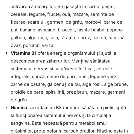
activarea anticorpilor. Se găsește în carne, pește,
cereale, legume, fructe, ouă, mazăre, semințe de
floarea-soarelui, germeni de grâu, morcovi, carne de
pui, banane, avocado, broccoli, fasole boabe, pepene
galben, alge roșii, soia, tărâțe de orez, cartofi, lucernă,
ovăz, porumb, varză.
Vitamina B1
oferă energie organismului și ajută la
descompunerea zaharurilor. Menține sănătatea
sistemului nervos și se găsește în: ficat, cereale
integrale, șuncă, carne de porc, nuci, legume verzi,
carne de pasăre, gălbenuș de ou, alge roșii, alge brune,
drojdie de bere, spirulină, orez brun, mazăre, germeni
de grâu.
Niacina
sau vitamina B3 menține sănătatea pielii, ajută
la funcționarea sistemului nervos și la circulația
sangvină. Este necesară pentru metabolismul
grăsimilor, proteinelor și carbohidraților. Niacina este în