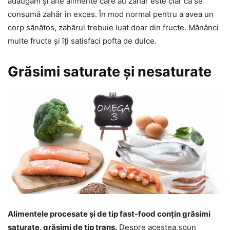
adăugăm și alte alimente care au zahăr este clar că se
consumă zahăr în exces. În mod normal pentru a avea un
corp sănătos, zahărul trebuie luat doar din fructe. Mănânci
multe fructe și îți satisfaci pofta de dulce.
Grăsimi saturate și nesaturate
Alimentele procesate și de tip fast-food conțin grăsimi
saturate, grăsimi de tip trans.
Despre acestea spun