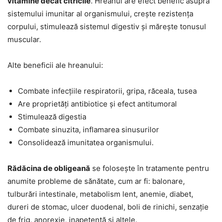
vitamine decât citricile
. Hreanul are efect benefic asupra
sistemului imunitar al organismului, crește rezistența
corpului, stimulează sistemul digestiv și mărește tonusul
muscular.
Alte beneficii ale hreanului:
Combate infecțiile respiratorii, gripa, răceala, tusea
Are proprietăți antibiotice și efect antitumoral
Stimulează digestia
Combate sinuzita, inflamarea sinusurilor
Consolidează imunitatea organismului.
Rădăcina de
obligeană
se folosește în tratamente pentru
anumite probleme de sănătate, cum ar fi: balonare,
tulburări intestinale, metabolism lent, anemie, diabet,
dureri de stomac, ulcer duodenal, boli de rinichi, senzație
de frig, anorexie, inapetență și altele.