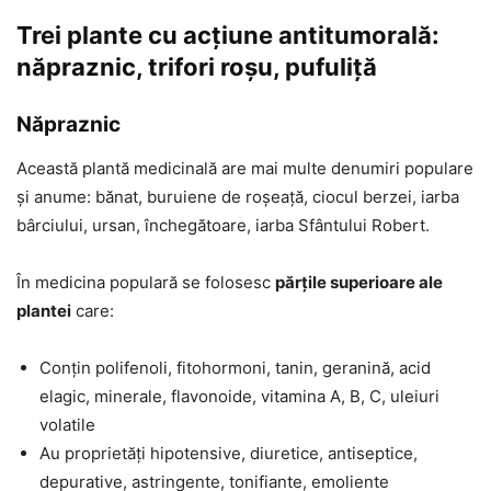
Trei plante cu acțiune antitumorală:
năpraznic, trifori roșu, pufuliță
Năpraznic
Această plantă medicinală are mai multe denumiri populare
și anume: bănat, buruiene de roșeață, ciocul berzei, iarba
bârciului, ursan, închegătoare, iarba Sfântului Robert.
În medicina populară se folosesc
părțile superioare ale
plantei
care:
Conțin polifenoli, fitohormoni, tanin, geranină, acid
elagic, minerale, flavonoide, vitamina A, B, C, uleiuri
volatile
Au proprietăți hipotensive, diuretice, antiseptice,
depurative, astringente, tonifiante, emoliente