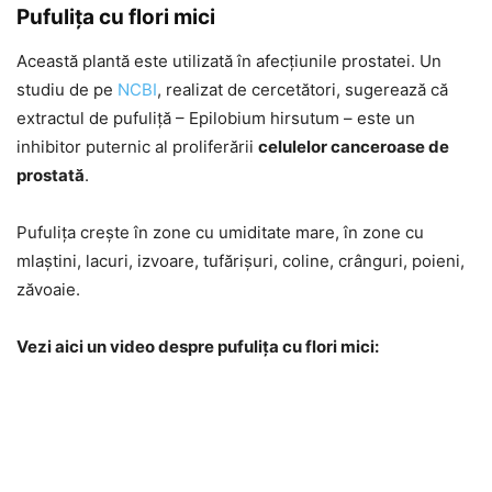
Pufulița cu flori mici
Această plantă este utilizată în afecțiunile prostatei. Un
studiu de pe
NCBI
, realizat de cercetători, sugerează că
extractul de pufuliță – Epilobium hirsutum – este un
inhibitor puternic al proliferării
celulelor canceroase de
prostată
.
Pufulița crește în zone cu umiditate mare, în zone cu
mlaștini, lacuri, izvoare, tufărișuri, coline, crânguri, poieni,
zăvoaie.
Vezi aici un video despre pufulița cu flori mici: