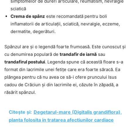
simptomelor de dureri articulare, reumatism, nevralgie
sciatică
Crema de spânz
este recomandată pentru boli
inflamatorii de articulații, sciatică, nevralgie, eczeme,
dermatite, degerături.
Spânzul are și o legendă foarte frumoasă. Este cunoscut și
cu denumirea populară de
trandafir de iarnă
sau
trandafirul postului
. Legenda spune că această floare s-a
format din lacrimile unei fetițe care era foarte săracă. Ea
plângea pentru că nu avea ce să-i ofere pruncului Isus
cadou de Crăciun și din lacrimile ei, căzute în zăpadă, a
răsărit spânzul.
Citește și:
Degetarul-mare (Digitalis grandiflora),
planta folosita in tratarea afectiunilor cardiace