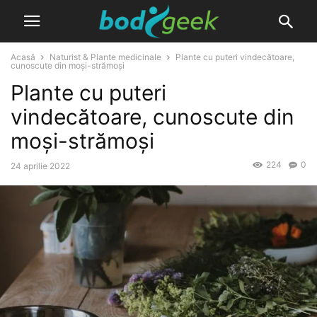
Acasă
Naturist & Plante medicinale
Plante cu puteri vindecătoare,
cunoscute din moși-strămoși
Plante cu puteri
vindecătoare, cunoscute din
moși-strămoși
224
0
24 aprilie 2022