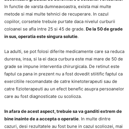
In functie de varsta dumneavoastra, exista mai multe
metode si mai multe tehnici de recuperare. In cazul
copiilor, corsetele trebuie purtate daca nivelul curburii
coloanei se afla intre 25 si 45 de grade.
De la 50 de grade
in sus, operatia este singura solutie
.
La adulti, se pot folosi diferite medicamente care sa reduca
durerea, insa, si la ei daca curbura este mai mare de 50 de
grade se impune interventia chirurgicala. De retinut este
faptul ca pana in prezent nu a fost dovedit stiitific faptul ca
exercitiile recomandate de catre kinetoterapeuti sau de
catre fizioterapeuti au un efect benefic asupra persoanelor
care au fost diagnosticate cu scolioza.
In afara de acest aspect, trebuie sa va ganditi extrem de
bine inainte de a accepta o operatie
. In multe dintre
cazuri, desi rezultatele au fost bune in cazul scoliozei, mai