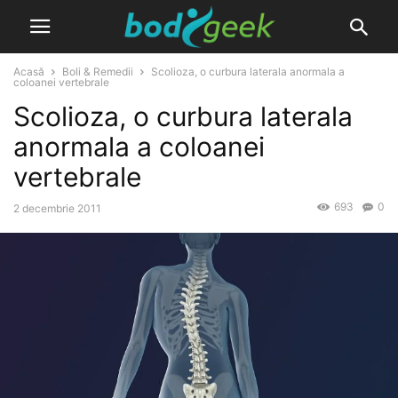
Acasă
Boli & Remedii
Scolioza, o curbura laterala anormala a
coloanei vertebrale
Scolioza, o curbura laterala
anormala a coloanei
vertebrale
693
0
2 decembrie 2011