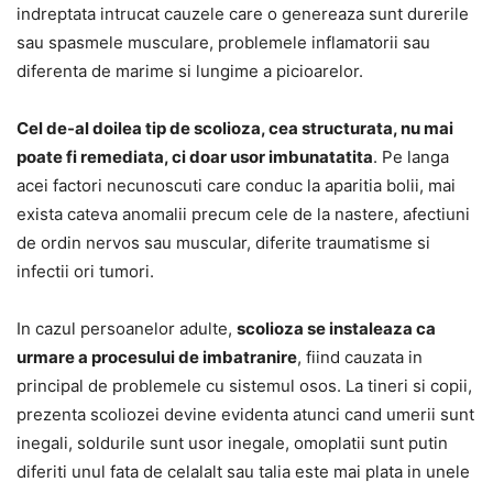
indreptata intrucat cauzele care o genereaza sunt durerile
sau spasmele musculare, problemele inflamatorii sau
diferenta de marime si lungime a picioarelor.
Cel de-al doilea tip de scolioza, cea structurata, nu mai
poate fi remediata, ci doar usor imbunatatita
. Pe langa
acei factori necunoscuti care conduc la aparitia bolii, mai
exista cateva anomalii precum cele de la nastere, afectiuni
de ordin nervos sau muscular, diferite traumatisme si
infectii ori tumori.
In cazul persoanelor adulte,
scolioza se instaleaza ca
urmare a procesului de imbatranire
, fiind cauzata in
principal de problemele cu sistemul osos. La tineri si copii,
prezenta scoliozei devine evidenta atunci cand umerii sunt
inegali, soldurile sunt usor inegale, omoplatii sunt putin
diferiti unul fata de celalalt sau talia este mai plata in unele