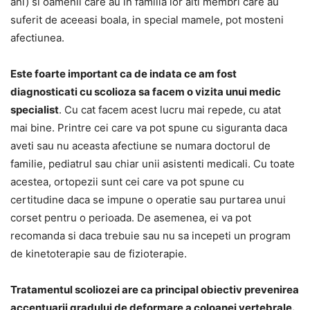
ani) si oamenii care au in familia lor alti membri care au
suferit de aceeasi boala, in special mamele, pot mosteni
afectiunea.
Este foarte important ca de indata ce am fost
diagnosticati cu scolioza sa facem o vizita unui medic
specialist
. Cu cat facem acest lucru mai repede, cu atat
mai bine. Printre cei care va pot spune cu siguranta daca
aveti sau nu aceasta afectiune se numara doctorul de
familie, pediatrul sau chiar unii asistenti medicali. Cu toate
acestea, ortopezii sunt cei care va pot spune cu
certitudine daca se impune o operatie sau purtarea unui
corset pentru o perioada. De asemenea, ei va pot
recomanda si daca trebuie sau nu sa incepeti un program
de kinetoterapie sau de fizioterapie.
Tratamentul scoliozei are ca principal obiectiv prevenirea
accentuarii gradului de deformare a coloanei vertebrale.