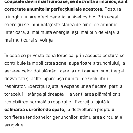
coapsele devin mai frumoase, se dezvoltă armonios, sunt
corectate anumite imperfecțiuni ale acestora
. Postura
triunghiului are efect benefic la nivel psihic. Prin acest
exercițiu se îmbunătățește starea de bine, de armonie
interioară, ai mai multă energie, ești mai plin de viață, ai
mai mult curaj și voință.
În ceea ce privește zona toracică, prin această postură se
contribuie la mobilitatea zonei superioare a trunchiului, la
aerarea celor doi plămâni, care la unii oameni sunt inegal
dezvoltați și astfel apare așa numitul dezechilibru
respirator. Exercițiul ajută la expansiunea fiecărei părți a
toracelui – stângă și dreaptă – la ventilarea plămânilor și
restabilirea normală a respirației. Exercițiul ajută la
calmarea durerilor de spate
, la dezvoltarea pieptului,
tonifierea tendoanelor genunchilor, stimularea circulației
sangvine.