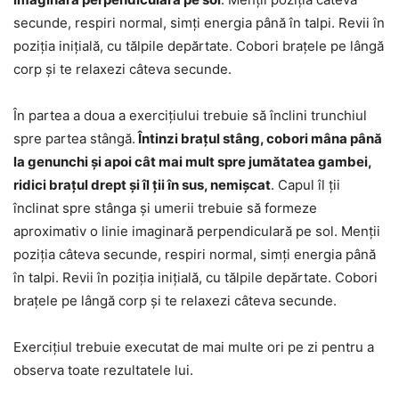
secunde, respiri normal, simți energia până în talpi. Revii în
poziția inițială, cu tălpile depărtate. Cobori brațele pe lângă
corp și te relaxezi câteva secunde.
În partea a doua a exercițiului trebuie să înclini trunchiul
spre partea stângă.
Întinzi brațul stâng, cobori mâna până
la genunchi și apoi cât mai mult spre jumătatea gambei,
ridici brațul drept și îl ții în sus, nemișcat
. Capul îl ții
înclinat spre stânga și umerii trebuie să formeze
aproximativ o linie imaginară perpendiculară pe sol. Menții
poziția câteva secunde, respiri normal, simți energia până
în talpi. Revii în poziția inițială, cu tălpile depărtate. Cobori
brațele pe lângă corp și te relaxezi câteva secunde.
Exercițiul trebuie executat de mai multe ori pe zi pentru a
observa toate rezultatele lui.