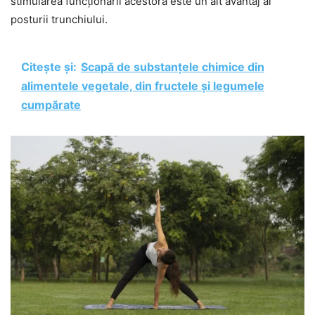
stimularea funcționării acestora este un alt avantaj al
posturii trunchiului.
Citește și:
Scapă de substanțele chimice din
alimentele vegetale, din fructele și legumele
cumpărate