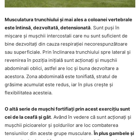
Musculatura trunchiului și mai ales a coloanei vertebrale
este întinsă, dezvoltată, detensionată
. Sunt puși în
mișcare și mușchii intercostali care nu sunt suficient de
bine dezvoltați din cauza respirației necorespunzătoare
sau superficiale. Prin înclinarea trunchiului spre lateral și
revenirea în poziția inițială sunt acționați și mușchii
abdominali oblici, astfel are loc și buna dezvoltare a
acestora. Zona abdominală este tonifiată, stratul de
grăsime acumulat este redus, iar în plus crește și
flexibilitatea acesteia.
O altă serie de mușchi fortifiați prin acest exercițiu sunt
cei de la ceafă și gât
. Având în vedere că sunt acționați și
mușchii picioarelor și șoldurilor are loc combaterea
tensiunilor din aceste grupe musculare.
În plus gambele și