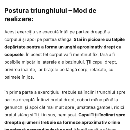
Postura triunghiului – Mod de
realizare:
Acest exercițiu se execută întâi pe partea dreaptă a
corpului și apoi pe partea stângă.
Stai în picioare cu tălpile
depărtate pentru a forma un unghi aproximativ drept cu
coapsele
. În acest fel corpul va fi menținut fix, fără a fi
posibile mișcările laterale ale bazinului. Ții capul drept,
privirea înainte, iar brațele pe lângă corp, relaxate, cu
palmele în jos.
În prima parte a exercițiului trebuie să înclini trunchiul spre
partea dreaptă. Întinzi brațul drept, cobori mâna până la
genunchi și apoi cât mai mult spre jumătatea gambei, ridici
brațul stâng și îl ții în sus, nemișcat.
Capul îl ții înclinat spre
dreapta și umerii trebuie să formeze aproximativ o linie
imaginară perpendiculară pe sol
. Menții poziția câteva