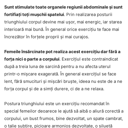
Sunt stimulate toate organele regiunii abdominale și sunt
fortifiați toți mușchii spatelui
. Prin realizarea posturii
triunghiului corpul devine mai ușor, mai energic, iar starea
interioară mai bună. În general orice exercițiu te face mai
încrezător în forțele proprii și mai curajos.
Femeile însărcinate pot realiza acest exercițiu dar fără a
forța nici o parte a corpului
. Exercițiul este contraindicat
după a treia luna de sarcină pentru a nu afecta uterul
printr-o mișcare exagerată. În general exercițiul se face
lent, fără smucituri și mișcări bruște, ideea nu este de a ne
forța corpul și de a simți durere, ci de a ne relaxa.
Postura triunghiului este un exercițiu recomandat în
special femeilor deoarece le ajută să aibă o aliură corectă a
corpului, un bust frumos, bine dezvoltat, un spate cambrat,
o talie subțire, picioare armonios dezvoltate, o siluetă