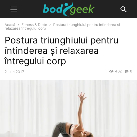
Acasă
Fitness & Diete
Postura triunghiului pentru întinderea și
relaxarea întregului corp
Postura triunghiului pentru
întinderea și relaxarea
întregului corp
462
0
2 iulie 2017