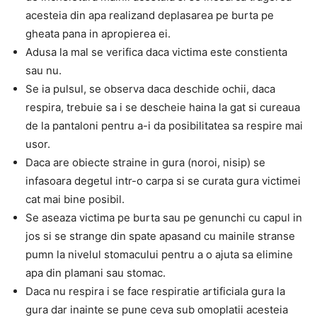
acesteia din apa realizand deplasarea pe burta pe
gheata pana in apropierea ei.
Adusa la mal se verifica daca victima este constienta
sau nu.
Se ia pulsul, se observa daca deschide ochii, daca
respira, trebuie sa i se descheie haina la gat si cureaua
de la pantaloni pentru a-i da posibilitatea sa respire mai
usor.
Daca are obiecte straine in gura (noroi, nisip) se
infasoara degetul intr-o carpa si se curata gura victimei
cat mai bine posibil.
Se aseaza victima pe burta sau pe genunchi cu capul in
jos si se strange din spate apasand cu mainile stranse
pumn la nivelul stomacului pentru a o ajuta sa elimine
apa din plamani sau stomac.
Daca nu respira i se face respiratie artificiala gura la
gura dar inainte se pune ceva sub omoplatii acesteia