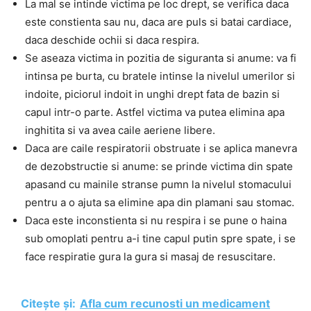
La mal se intinde victima pe loc drept, se verifica daca
este constienta sau nu, daca are puls si batai cardiace,
daca deschide ochii si daca respira.
Se aseaza victima in pozitia de siguranta si anume: va fi
intinsa pe burta, cu bratele intinse la nivelul umerilor si
indoite, piciorul indoit in unghi drept fata de bazin si
capul intr-o parte. Astfel victima va putea elimina apa
inghitita si va avea caile aeriene libere.
Daca are caile respiratorii obstruate i se aplica manevra
de dezobstructie si anume: se prinde victima din spate
apasand cu mainile stranse pumn la nivelul stomacului
pentru a o ajuta sa elimine apa din plamani sau stomac.
Daca este inconstienta si nu respira i se pune o haina
sub omoplati pentru a-i tine capul putin spre spate, i se
face respiratie gura la gura si masaj de resuscitare.
Citește și:
Afla cum recunosti un medicament