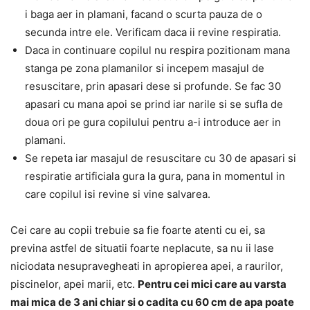
i baga aer in plamani, facand o scurta pauza de o
secunda intre ele. Verificam daca ii revine respiratia.
Daca in continuare copilul nu respira pozitionam mana
stanga pe zona plamanilor si incepem masajul de
resuscitare, prin apasari dese si profunde. Se fac 30
apasari cu mana apoi se prind iar narile si se sufla de
doua ori pe gura copilului pentru a-i introduce aer in
plamani.
Se repeta iar masajul de resuscitare cu 30 de apasari si
respiratie artificiala gura la gura, pana in momentul in
care copilul isi revine si vine salvarea.
Cei care au copii trebuie sa fie foarte atenti cu ei, sa
previna astfel de situatii foarte neplacute, sa nu ii lase
niciodata nesupravegheati in apropierea apei, a raurilor,
piscinelor, apei marii, etc.
Pentru cei mici care au varsta
mai mica de 3 ani chiar si o cadita cu 60 cm de apa poate