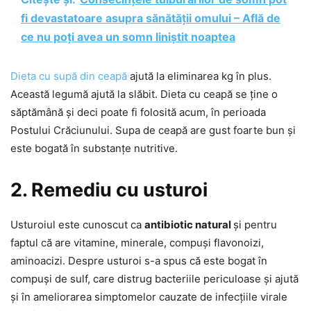
fi devastatoare asupra sănătății omului – Află de
ce nu poți avea un somn liniștit noaptea
Dieta cu supă din ceapă
ajută la eliminarea kg în plus.
Această legumă ajută la slăbit. Dieta cu ceapă se ține o
săptămână și deci poate fi folosită acum, în perioada
Postului Crăciunului. Supa de ceapă are gust foarte bun și
este bogată în substanțe nutritive.
2. Remediu cu usturoi
Usturoiul este cunoscut ca
antibiotic natural
și pentru
faptul că are vitamine, minerale, compuși flavonoizi,
aminoacizi. Despre usturoi s-a spus că este bogat în
compuși de sulf, care distrug bacteriile periculoase și ajută
și în ameliorarea simptomelor cauzate de infecțiile virale