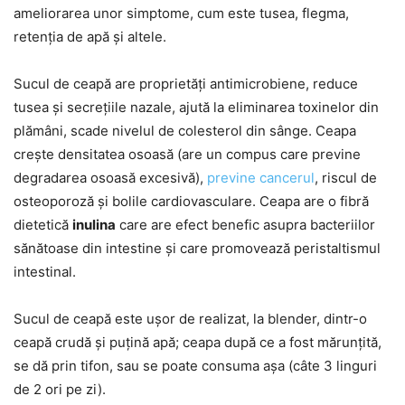
ameliorarea unor simptome, cum este tusea, flegma,
retenția de apă și altele.
Sucul de ceapă are proprietăți antimicrobiene, reduce
tusea și secrețiile nazale, ajută la eliminarea toxinelor din
plămâni, scade nivelul de colesterol din sânge. Ceapa
crește densitatea osoasă (are un compus care previne
degradarea osoasă excesivă),
previne cancerul
, riscul de
osteoporoză și bolile cardiovasculare. Ceapa are o fibră
dietetică
inulina
care are efect benefic asupra bacteriilor
sănătoase din intestine și care promovează peristaltismul
intestinal.
Sucul de ceapă este ușor de realizat, la blender, dintr-o
ceapă crudă și puțină apă; ceapa după ce a fost mărunțită,
se dă prin tifon, sau se poate consuma așa (câte 3 linguri
de 2 ori pe zi).