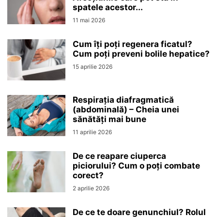
spatele acestor...
11 mai 2026
Cum îți poți regenera ficatul?
Cum poți preveni bolile hepatice?
15 aprilie 2026
Respirația diafragmatică
(abdominală) – Cheia unei
sănătăți mai bune
11 aprilie 2026
De ce reapare ciuperca
piciorului? Cum o poți combate
corect?
2 aprilie 2026
De ce te doare genunchiul? Rolul