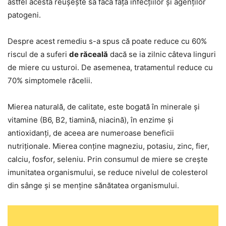
astfel acesta reușește să facă față infecțiilor și agenților
patogeni.
Despre acest remediu s-a spus că poate reduce cu 60%
riscul de a suferi
de răceală
dacă se ia zilnic câteva linguri
de miere cu usturoi. De asemenea, tratamentul reduce cu
70% simptomele răcelii.
Mierea naturală, de calitate, este bogată în minerale și
vitamine (B6, B2, tiamină, niacină), în enzime și
antioxidanți, de aceea are numeroase beneficii
nutriționale. Mierea conține magneziu, potasiu, zinc, fier,
calciu, fosfor, seleniu. Prin consumul de miere se crește
imunitatea organismului, se reduce nivelul de colesterol
din sânge și se menține sănătatea organismului.