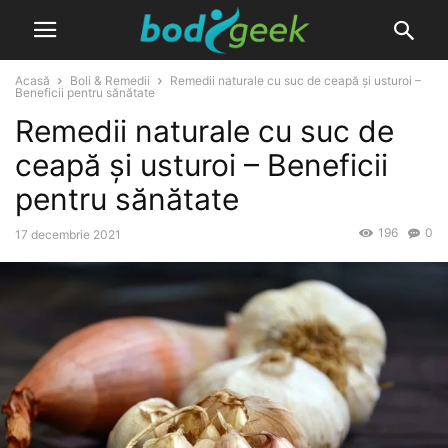
Acasă
Boli & Remedii
Remedii naturale cu suc de ceapă și usturoi –
Beneficii pentru sănătate
Remedii naturale cu suc de
ceapă și usturoi – Beneficii
pentru sănătate
196
0
17 decembrie 2021