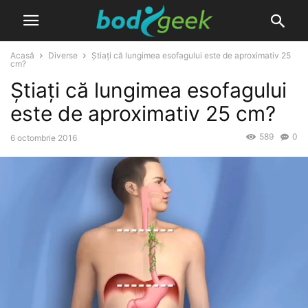
Acasă
Diverse
Știați că lungimea esofagului este de aproximativ 25
cm?
Știați că lungimea esofagului
este de aproximativ 25 cm?
589
0
6 octombrie 2016