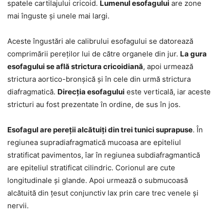
spatele cartilajului cricoid.
Lumenul esofagului
are zone
mai înguste și unele mai largi.
Aceste îngustări ale calibrului esofagului se datorează
comprimării pereților lui de către organele din jur.
La gura
esofagului se află strictura cricoidiană
, apoi urmează
strictura aortico-bronșică și în cele din urmă strictura
diafragmatică.
Direcția esofagului
este verticală, iar aceste
stricturi au fost prezentate în ordine, de sus în jos.
Esofagul are pereții alcătuiți din trei tunici suprapuse
. În
regiunea supradiafragmatică mucoasa are epiteliul
stratificat pavimentos, îar în regiunea subdiafragmantică
are epiteliul stratificat cilindric. Corionul are cute
longitudinale și glande. Apoi urmează o submucoasă
alcătuită din țesut conjunctiv lax prin care trec venele și
nervii.