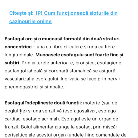
Citește și:
(P) Cum funcționează sloturile din
cazinourile online
Esofagul are și o mucoasă formată din două straturi
concentrice
– una cu fibre circulare și una cu fibre
longitudinale.
Mucoasele esofagulu sunt foarte fine și
subțiri
. Prin arterele anterioare, bronșice, esofagiene,
esofangotraheală și coronară stomahică se asigură
vascularizația esofagului. Inervația se face prin nervii
pneumogastrici și simpatic.
Esofagul îndeplinește două funcții
: motorie (sau de
deglutiție) și una senzitivă (esofagosalivar, esofago
cardiac, esofagolacrimal). Esofagul este un organ de
tranzit. Bolul alimentar ajunge la esofag, prin mișcări
perisaltice ale acestui organ (undele fiind comandate de