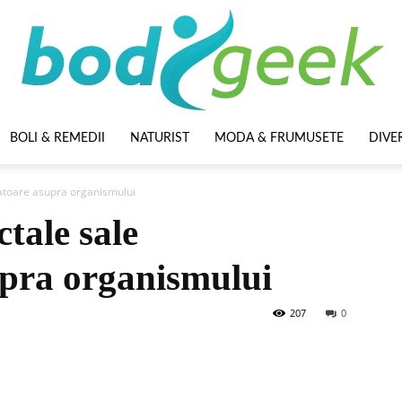
BOLI & REMEDII
NATURIST
MODA & FRUMUSETE
DIVE
BodyGeek
ugatoare asupra organismului
ctale sale
upra organismului
207
0