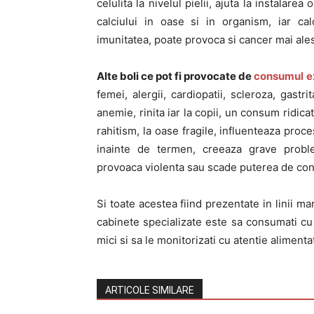
celulita la nivelul pielii, ajuta la instala
calciului in oase si in organism, iar cal
imunitatea, poate provoca si cancer mai ales
Alte boli ce pot fi provocate de
consumul ex
femei, alergii, cardiopatii, scleroza, gastr
anemie, rinita iar la copii, un consum ridica
rahitism, la oase fragile, influenteaza proc
inainte de termen, creeaza grave probl
provoaca violenta sau scade puterea de con
Si toate acestea fiind prezentate in linii mari
cabinete specializate este sa consumati cu 
mici si sa le monitorizati cu atentie alimentat
ARTICOLE SIMILARE