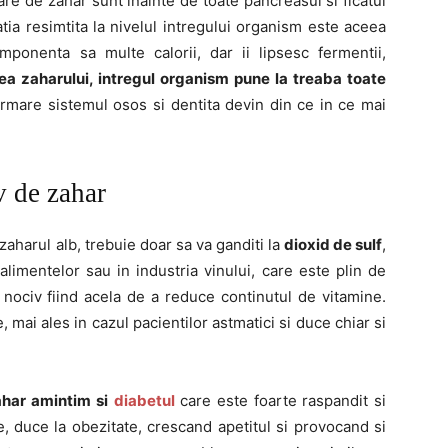
e de zahar sunt inainte de toate pancreasul si ficatul
tia resimtita la nivelul intregului organism este aceea
mponenta sa multe calorii, dar ii lipsesc fermentii,
ea zaharului, intregul organism pune la treaba toate
 urmare sistemul osos si dentita devin din ce in ce mai
v de zahar
 zaharul alb, trebuie doar sa va ganditi la
dioxid de sulf
,
alimentelor sau in industria vinului, care este plin de
 nociv fiind acela de a reduce continutul de vitamine.
 mai ales in cazul pacientilor astmatici si duce chiar si
ahar amintim si
diabetul
care este foarte raspandit si
e, duce la obezitate, crescand apetitul si provocand si