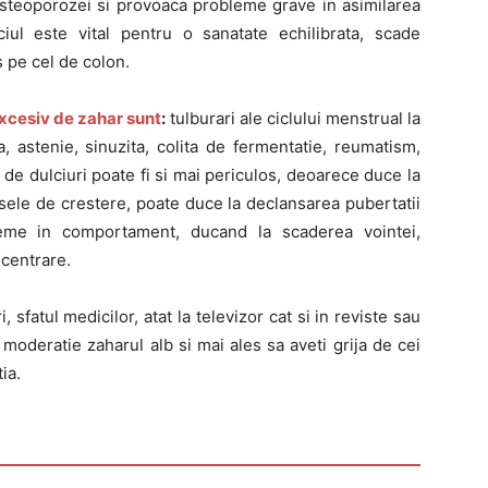
rea osteoporozei si provoaca probleme grave in asimilarea
ciul este vital pentru o sanatate echilibrata, scade
 pe cel de colon.
cesiv de zahar sunt
:
tulburari ale ciclului menstrual la
ita, astenie, sinuzita, colita de fermentatie, reumatism,
t de dulciuri poate fi si mai periculos, deoarece duce la
esele de crestere, poate duce la declansarea pubertatii
eme in comportament, ducand la scaderea vointei,
centrare.
, sfatul medicilor, atat la televizor cat si in reviste sau
moderatie zaharul alb si mai ales sa aveti grija de cei
ia.