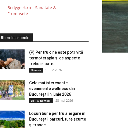
Bodygeek.ro – Sanatate &
Frumusete
Ultimele articole
(P) Pentru cine este potrivită
termoterapia și ce aspecte
trebuie luate...
1 iulie 2026
Diverse
Cele mai interesante
evenimente wellness din
București în iunie 2026
28 mai 2026
Boli & Remedii
Locuri bune pentru alergare în
București: parcuri, ture scurte
și trasee...