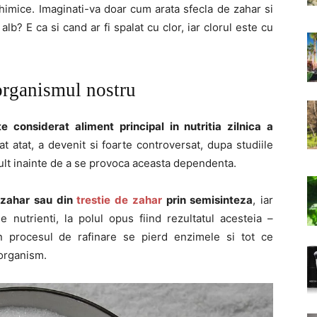
chimice. Imaginati-va doar cum arata sfecla de zahar si
lb? E ca si cand ar fi spalat cu clor, iar clorul este cu
organismul nostru
considerat aliment principal in nutritia zilnica a
t atat, a devenit si foarte controversat, dupa studiile
ult inainte de a se provoca aceasta dependenta.
 zahar sau din
trestie de zahar
prin semisinteza
, iar
 nutrienti, la polul opus fiind rezultatul acesteia –
n procesul de rafinare se pierd enzimele si tot ce
 organism.