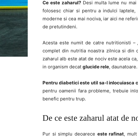
Ce este zaharul?
Desi multa lume nu mai c
folosesc chiar si pentru a indulci laptele
moderne si cea mai nociva, iar aici ne referi
de pretutindeni.
Acesta este numit de catre nutritionisti –
complet din nutritia noastra zilnica si din
zaharul alb este atat de nociv este acela ca
in organism decat
glucide rele
, daunatoare.
Pentru diabetici este util sa-l inlocuiasca
pentru oamenii fara probleme, trebuie inl
benefic pentru trup.
De ce este zaharul atat de n
Pur si simplu deoarece
este rafinat
, mult