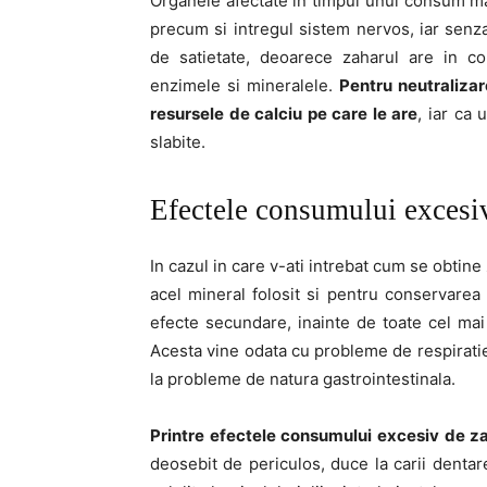
Organele afectate in timpul unui consum mar
precum si intregul sistem nervos, iar senza
de satietate, deoarece zaharul are in co
enzimele si mineralele.
Pentru neutralizar
resursele de calciu pe care le are
, iar ca
slabite.
Efectele consumului excesi
In cazul in care v-ati intrebat cum se obtine
acel mineral folosit si pentru conservarea 
efecte secundare, inainte de toate cel mai
Acesta vine odata cu probleme de respiratie,
la probleme de natura gastrointestinala.
Printre efectele consumului excesiv de z
deosebit de periculos, duce la carii dentar