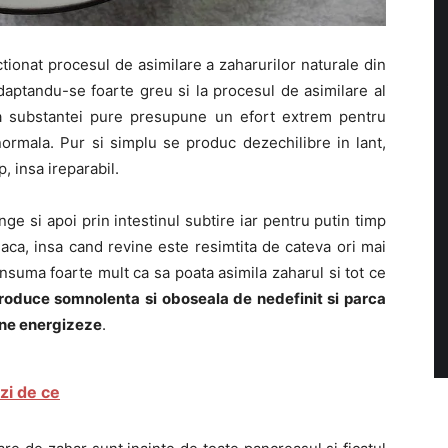
tionat procesul de asimilare a zaharurilor naturale din
daptandu-se foarte greu si la procesul de asimilare al
a substantei pure presupune un efort extrem pentru
ormala. Pur si simplu se produc dezechilibre in lant,
, insa ireparabil.
e si apoi prin intestinul subtire iar pentru putin timp
aca, insa cand revine este resimtita de cateva ori mai
nsuma foarte mult ca sa poata asimila zaharul si tot ce
produce somnolenta si oboseala de nedefinit si parca
a ne energizeze
.
zi de ce