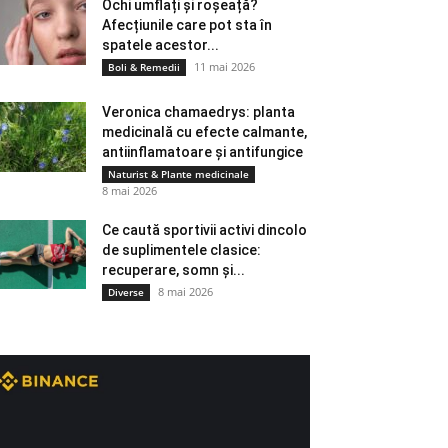
Ochi umflați și roșeață?
Afecțiunile care pot sta în
spatele acestor...
11 mai 2026
Boli & Remedii
Veronica chamaedrys: planta
medicinală cu efecte calmante,
antiinflamatoare și antifungice
Naturist & Plante medicinale
8 mai 2026
Ce caută sportivii activi dincolo
de suplimentele clasice:
recuperare, somn și...
8 mai 2026
Diverse