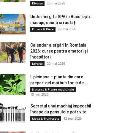
25 mai 2026
Diverse
Unde mergi la SPA în București:
masaje, saună și răsfăț
22 mai 2026
Fitness & Diete
Calendar alergări în România
2026: curse pentru amatori și
începători
20 mai 2026
Diverse
Lipicioasa – planta din care
prepari cel mai bun tonic de...
Naturist & Plante medicinale
18 mai 2026
Secretul unui machiaj impecabil
începe cu pensulele potrivite
12 mai 2026
Moda & Frumusete