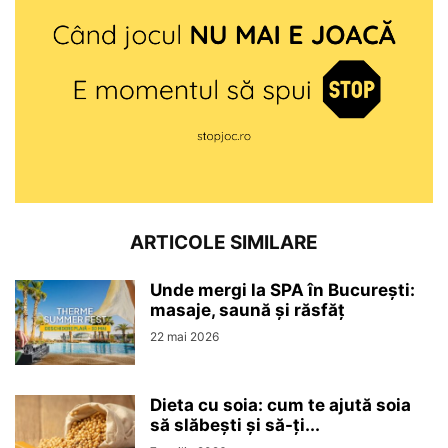
ARTICOLE SIMILARE
Unde mergi la SPA în București:
masaje, saună și răsfăț
22 mai 2026
Dieta cu soia: cum te ajută soia
să slăbești și să-ți...