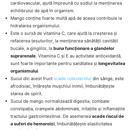
cardiovascular, ajută împreună cu sodiul la menținerea
echilibrului de apă în organism.
Mango conține foarte multă apă de aceea contribuie la
hidratarea organismului.
Este o sursă de vitamina C, care ajută la creșterea și
refacerea țesuturilor, la menținerea sănătății cavității
bucale, a gingiilor, la
buna funcționare a glandelor
suprarenale
. Vitamina C și E au activitate antioxidantă,
sunt foarte importante pentru sanătatea și
longevitatea
organismului
.
Sucul din acest fruct
scade colesterolul
din sânge, este
afrodisiac, întărește mușchiul inimii, îmbunătățește
starea de spirit.
Sucul de mango normalizează digestia, combate
constipația, crampele abdominale, iritațiile și inflamațiile
tractului gastrointestinal. De asemenea
scade riscul de
a suferi de hemoroizi
, îmbunătățește elasticitatea