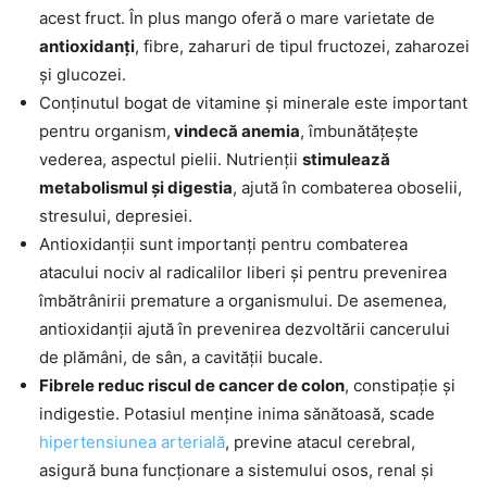
acest fruct. În plus mango oferă o mare varietate de
antioxidanți
, fibre, zaharuri de tipul fructozei, zaharozei
și glucozei.
Conținutul bogat de vitamine și minerale este important
pentru organism,
vindecă anemia
, îmbunătățește
vederea, aspectul pielii. Nutrienții
stimulează
metabolismul și digestia
, ajută în combaterea oboselii,
stresului, depresiei.
Antioxidanții sunt importanți pentru combaterea
atacului nociv al radicalilor liberi și pentru prevenirea
îmbătrânirii premature a organismului. De asemenea,
antioxidanții ajută în prevenirea dezvoltării cancerului
de plămâni, de sân, a cavității bucale.
Fibrele reduc riscul de cancer de colon
, constipație și
indigestie. Potasiul menține inima sănătoasă, scade
hipertensiunea arterială
, previne atacul cerebral,
asigură buna funcționare a sistemului osos, renal și