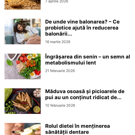
7 aprilie 2026
De unde vine balonarea? – Ce
probiotice ajută în reducerea
balonării...
16 martie 2026
Îngrășarea din senin – un semn al
metabolismului lent
21 februarie 2026
Măduva osoasă și picioarele de
pui au un conținut ridicat de...
10 februarie 2026
Rolul dietei în menținerea
sănătății dentare