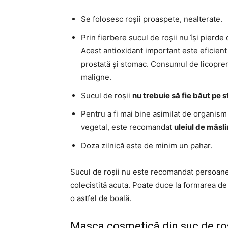
Se folosesc roșii proaspete, nealterate.
Prin fierbere sucul de roșii nu își pierde 
Acest antioxidant important este eficient
prostată și stomac. Consumul de licopren
maligne.
Sucul de roșii
nu trebuie să fie băut pe 
Pentru a fi mai bine asimilat de organism
vegetal, este recomandat
uleiul de măsl
Doza zilnică este de minim un pahar.
Sucul de roșii nu este recomandat persoanelo
colecistită acuta. Poate duce la formarea de 
o astfel de boală.
Masca cosmetică din suc de roș