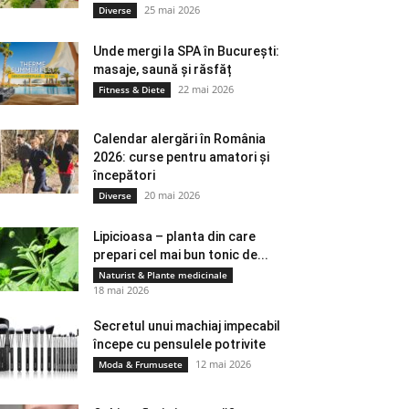
25 mai 2026
Diverse
Unde mergi la SPA în București:
masaje, saună și răsfăț
22 mai 2026
Fitness & Diete
Calendar alergări în România
2026: curse pentru amatori și
începători
20 mai 2026
Diverse
Lipicioasa – planta din care
prepari cel mai bun tonic de...
Naturist & Plante medicinale
18 mai 2026
Secretul unui machiaj impecabil
începe cu pensulele potrivite
12 mai 2026
Moda & Frumusete