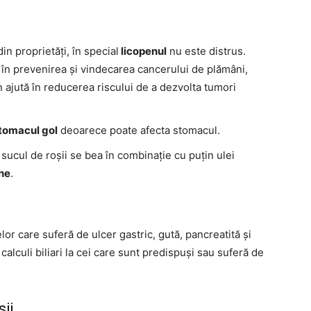
din proprietăți, în special
licopenul
nu este distrus.
 în prevenirea și vindecarea cancerului de plămâni,
 ajută în reducerea riscului de a dezvolta tumori
stomacul gol
deoarece poate afecta stomacul.
 sucul de roșii se bea în combinație cu puțin ulei
ine
.
r care suferă de ulcer gastric, gută, pancreatită și
calculi biliari la cei care sunt predispuși sau suferă de
ii