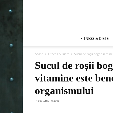
FITNESS & DIETE
Acasă
Fitness & Diete
Sucul de roșii bogat în mine
Sucul de roșii bog
vitamine este ben
organismului
4 septembrie 2013