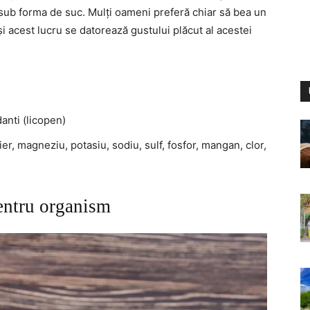
sub forma de suc. Mulți oameni preferă chiar să bea un
și acest lucru se datorează gustului plăcut al acestei
:
danti (licopen)
fier, magneziu, potasiu, sodiu, sulf, fosfor, mangan, clor,
pentru organism