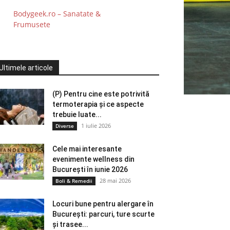
Bodygeek.ro – Sanatate &
Frumusete
Ultimele articole
(P) Pentru cine este potrivită
termoterapia și ce aspecte
trebuie luate...
1 iulie 2026
Diverse
Cele mai interesante
evenimente wellness din
București în iunie 2026
28 mai 2026
Boli & Remedii
Locuri bune pentru alergare în
București: parcuri, ture scurte
și trasee...