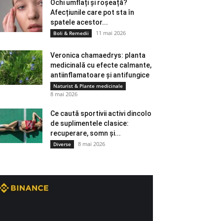
Ochi umflați și roșeață?
Afecțiunile care pot sta în
spatele acestor...
11 mai 2026
Boli & Remedii
Veronica chamaedrys: planta
medicinală cu efecte calmante,
antiinflamatoare și antifungice
Naturist & Plante medicinale
8 mai 2026
Ce caută sportivii activi dincolo
de suplimentele clasice:
recuperare, somn și...
8 mai 2026
Diverse