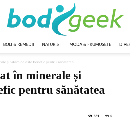
BOLI & REMEDII
NATURIST
MODA & FRUMUSETE
DIVE
BodyGeek
rale și vitamine este benefic pentru sănătatea...
at în minerale și
efic pentru sănătatea
654
0