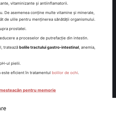
zante, vitaminizante și antiinflamatorii.
ciu. De asemenea conține multe vitamine și minerale,
ât de ulile pentru menținerea sănătății organismului.
upra prostatei.
reducere a proceselor de putrefacție din intestin.
l, tratează
bolile tractului gastro-intestinal
, anemia,
H-ul pielii.
este eficient în tratamentul
bolilor de ochi
.
e mesteacăn pentru memorie
are