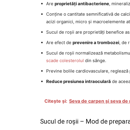
Are
proprietăți antibacteriene
, minerali
Conține o cantitate semnificativă de cal
acizi organici, micro și macroelemente at
Sucul de roșii are proprietăți benefice as
Are efect de
prevenire a trombozei
, de 
Sucul de roșii normalizează metabolismu
scade colesterolul
din sânge.
Previne bolile cardiovasculare, reglează p
Reduce presiunea intraoculară
de aceea 
Citește și:
Seva de carpen și seva d
Sucul de roșii – Mod de prepar