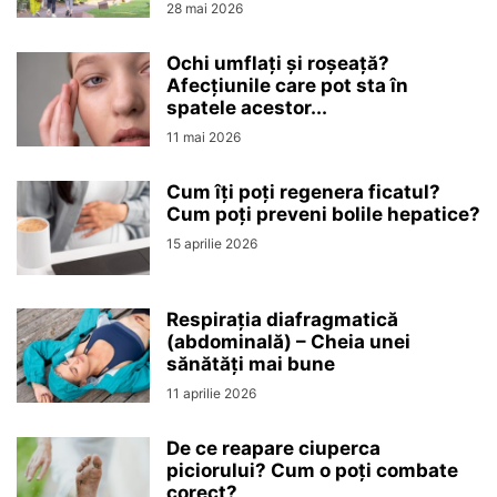
28 mai 2026
Ochi umflați și roșeață?
Afecțiunile care pot sta în
spatele acestor...
11 mai 2026
Cum îți poți regenera ficatul?
Cum poți preveni bolile hepatice?
15 aprilie 2026
Respirația diafragmatică
(abdominală) – Cheia unei
sănătăți mai bune
11 aprilie 2026
De ce reapare ciuperca
piciorului? Cum o poți combate
corect?