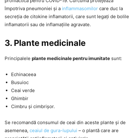
profilactică pentru COVID-19. Curcuma protejează
împotriva pneumoniei și a
inflammasomilor
care duc la
secreția de citokine inflamatorii, care sunt legați de bolile
inflamatorii sau de inflamațiile agravate.
3. Plante medicinale
Principalele
plante medicinale pentru imunitate
sunt:
Echinaceea
Busuioc
Ceai verde
Ghimbir
Cimbru și cimbrișor.
Se recomandă consumul de ceai din aceste plante și de
asemenea,
ceaiul de gura-lupului
– o plantă care are