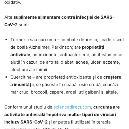
oxidativ.
Alte
suplimente alimentare contra infecției de SARS-
CoV-2
sunt:
Turmeric sau curcuma – combate depresia, scade riscul
de boală Alzheimer, Parkinson; are
proprietăți
antivirale
, antioxidante, antibacteriene, antihistaminice,
ajută în cazuri de artrită, diabet, acnee, ulcer, eczeme,
afecțiuni ale inimii
Quercitina – are proprietăți antioxidante și de
creștere
a imunității
; se găsește în ceapă roșie crudă, coacăze,
măr crud, broccoli, capere, ardei iuți galbeni și altele.
Conform unui studiu de
sciencedirect.com
,
curcuma are
activitate antivirală împotriva multor tipuri de virusuri
incluzv SARS-CoV-2
și ar putea fi utilizată în terapia