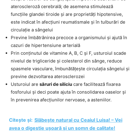
ateroscleroză cerebrală; de asemena stimulează
funcțiile glandei tiroide și are proprietăți hipotensive,
este indicat în afecțiuni reumatismale și în tulburări de
circulație a sângelui
Previne îmbătrânirea precoce a organismului și ajută în
cazuri de hipertensiune arterială
Prin conținutul de vitamine A, B, C și F, usturoiul scade
nivelul de trigliceride și colesterol din sânge, reduce
spasmele vasculare, îmbunătățește circulația sângelui și
previne dezvoltarea aterosclerozei
Usturoiul are
săruri de siliciu
care facilitează fixarea
fosforului și deci poate ajuta în consolidarea oaselor și
în prevenirea afecțiunilor nervoase, a asteniilor.
Citește și:
Slăbește natural cu Ceaiul Luisa! – Vei
avea o digestie ușoară și un somn de calitate!