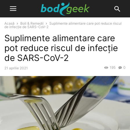
Acasă
Boli & Remedii
Suplimente alimentare care pot reduce riscul
de infecție de SARS-CoV-2
Suplimente alimentare care
pot reduce riscul de infecție
de SARS-CoV-2
195
0
21 aprilie 2021