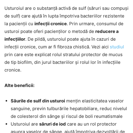
Usturoiul are o substanță activă de sulf (săruri sau compuși
de sulf) care ajută în lupta împotriva bacteriilor rezistente
la pacienții cu
infecții cronice
. Prin urmare, consumul de
usturoi poate oferi pacienților o metodă de
reducere a
infecțiilor
. De pildă, usturoiul poate ajuta în cazuri de
infecții cronice, cum ar fi fibroza chistică. Vezi aici
studiul
prin care este explicat rolul stratului protector de mucus
de tip biofilm, din jurul bacteriilor și rolul lor în infecțiile
cronice.
Alte beneficii:
Săurile de sulf din usturoi
mențin elasticitatea vaselor
sanguine, previn tulburările hepatobiliare, reduc nivelul
de colesterol din sânge și riscul de boli reumatismale
Usturoiul are
săruri de iod
care au un rol protector
asupra vaselor de sânge, ajută împotriva dezvoltării de