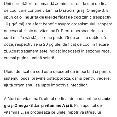
Unii cercetători recomandă administrarea de ulei de ficat
de cod, care conține vitamina D și acizi grași Omega-3. Ei
spun că
o linguriță de ulei de ficat de cod
zilnic (respectiv
10 µg/5 ml) are efect benefic asupra organismului, acoperă
necesarul zilnic de vitamina D. Pentru persoanele care
sunt mai în vârstă, care au peste 75 de ani, se dublează
doze, respectiv se ia 20 µg ulei de ficat de cod, în fiecare
zi. Acest tratament este indicat îndeosebi în sezonul rece,
cu mai puțină lumină solară.
Uleiul de ficat de cod este deosebit de important și pentru
sistemul osos, previne osteoporoza, dar și pentru vedere,
ajută organismul să lupte împotriva infecțiilor.
Alături de vitamina D, uleiul de ficat de cod conține și
acizi
grași Omega-3
dar și
vitamine A și E
. Prin aportul de
vitamina E, se protejează celulele împotriva stresului