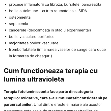
procese inflamatorii ca fibroza, bursitele, pancreatita
bolile autoimune – artrita reumatoida si SIDA
osteomielita
septicemia
cancerele (deocamdata in stadiu experimental)
bolile vasculare periferice
majoritatea bolilor vasculare
tromboflebitele (inflamarea vaselor de sange care duce
la formarea de cheaguri)
Cum functioneaza terapia cu
lumina ultravioleta
Terapia fotoluminiscenta face parte din categoria
terapiilor oxidative, care s-au imbunatatit considerabil pe
parcursul anilor
. Unul dintre efectele majore ale acestor
tratamente este acela de crestere a concentratiilor de