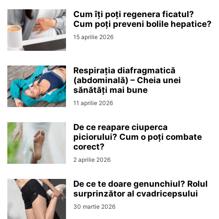
Cum îți poți regenera ficatul?
Cum poți preveni bolile hepatice?
15 aprilie 2026
Respirația diafragmatică
(abdominală) – Cheia unei
sănătăți mai bune
11 aprilie 2026
De ce reapare ciuperca
piciorului? Cum o poți combate
corect?
2 aprilie 2026
De ce te doare genunchiul? Rolul
surprinzător al cvadricepsului
30 martie 2026