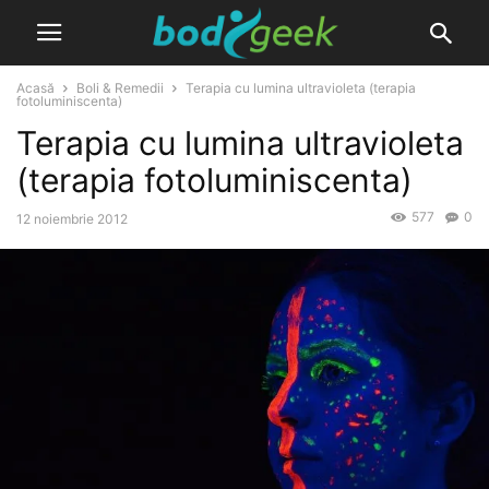
Acasă
Boli & Remedii
Terapia cu lumina ultravioleta (terapia
fotoluminiscenta)
Terapia cu lumina ultravioleta
(terapia fotoluminiscenta)
577
0
12 noiembrie 2012